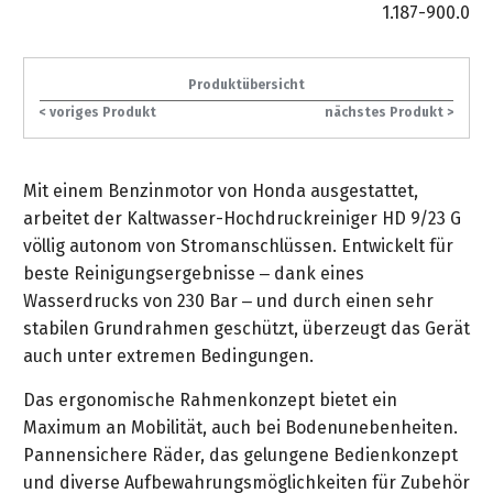
gräpel
Kataloge
-
FAQ
1.187-900.0
Stationäre
in
STIHL
Sonderbestellung
Betriebsstoffe
Reinigungstechnik
&
Fahrrad-
exklusive
/
Hol-
Maschinen
der
Mähroboter
Sonnenliegen
Prospekte
Zubehör
Sondermodelle
Häufige
&
Schlosserei
Geschenkverpackung
Forstkleidung
/
deterding
Produktübersicht
Fragen
Benzin-
Bringdienst
/
Relaxsessel
+
< voriges Produkt
nächstes Produkt >
Fahrrad-
Trennschleifer
...
Bestickungen
Schnittschutz
gräpel
Bekleidung
Kataloge
Unser
in
Strandkörbe
Anlagenbau
&
Drucklufttechnik
Liefergebiet
der
Lose
Fanartikel
Mit einem Benzinmotor von Honda ausgestattet,
Sicherheit
Prospekte
Logistik
Eisenwaren
Sonnenschirme
arbeitet der Kaltwasser-Hochdruckreiniger HD 9/23 G
Schweißtechnik
Sortiment
völlig autonom von Stromanschlüssen. Entwickelt für
Service
Videos
...
Wasserschlauch
Biohort
beste Reinigungsergebnisse – dank eines
Technische
in
meterweise
Unsere
Sortiment
Wasserdrucks von 230 Bar – und durch einen sehr
Termine
Gase
der
Deko-
Marken
stabilen Grundrahmen geschützt, überzeugt das Gerät
Schlüsseldienst
Verwaltung
Artikel
Unsere
auch unter extremen Bedingungen.
Ansprechpartner
Verbrauchsmaterial
Ansprechpartner
Marken
Stahl-
Geschäftsführung
Sortiment
Das ergonomische Rahmenkonzept bietet ein
Kundenkarte
Werkstatteinrichtung
Zuschnitte
Videos
Maximum an Mobilität, auch bei Bodenunebenheiten.
Ansprechpartner
"Grill
Unsere
Pannensichere Räder, das gelungene Bedienkonzept
Arbeitsschutz
Club"
Batterierücknahme
Kataloge
Marken
und diverse Aufbewahrungsmöglichkeiten für Zubehör
Kataloge