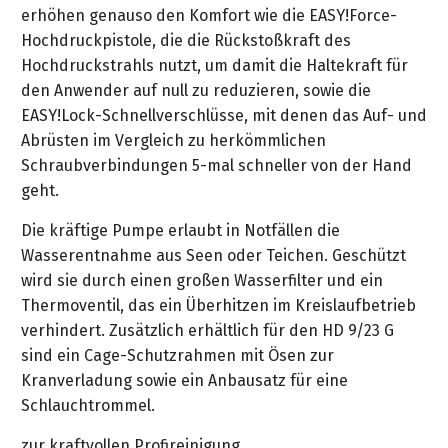
&
erhöhen genauso den Komfort wie die EASY!Force-
&
Handwerkzeuge
WEBER
Ansprechpartner
Prospekte
Hochdruckpistole, die die Rückstoßkraft des
Prospekte
Grills
Hochdruckstrahls nutzt, um damit die Haltekraft für
Unsere
und
Kataloge
den Anwender auf null zu reduzieren, sowie die
Marken
Grill-
&
EASY!Lock-Schnellverschlüsse, mit denen das Auf- und
Zubehör
Prospekte
Ansprechpartner
Abrüsten im Vergleich zu herkömmlichen
Schraubverbindungen 5-mal schneller von der Hand
Kataloge
geht.
&
Die kräftige Pumpe erlaubt in Notfällen die
Prospekte
Wasserentnahme aus Seen oder Teichen. Geschützt
wird sie durch einen großen Wasserfilter und ein
Videos
Thermoventil, das ein Überhitzen im Kreislaufbetrieb
verhindert. Zusätzlich erhältlich für den HD 9/23 G
sind ein Cage-Schutzrahmen mit Ösen zur
Kranverladung sowie ein Anbausatz für eine
Schlauchtrommel.
zur kraftvollen Profireinigung