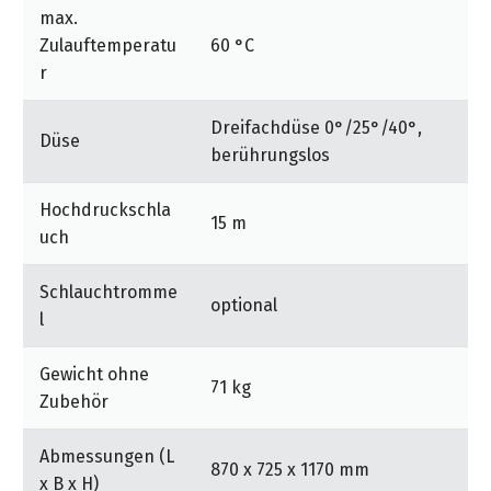
max.
Zulauftemperatu
60 °C
r
Dreifachdüse 0°/25°/40°,
Düse
berührungslos
Hochdruckschla
15 m
uch
Schlauchtromme
optional
l
Gewicht ohne
71 kg
Zubehör
Abmessungen (L
870 x 725 x 1170 mm
x B x H)