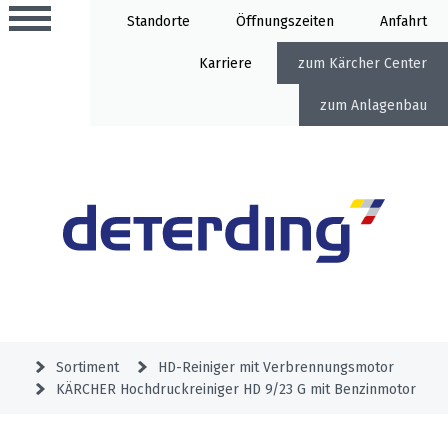
Standorte
Öffnung
Anfahrt
Karriere
Kärcher Center
Anlagenbau
Aktionen
Beratungstermine
Sortiment
Aktuelles
Gartentechnik
Service
&
Sortiment
HD-Reiniger mit Verbrennungsmotor
Angebote
KÄRCHER Hochdruckreiniger HD 9/23 G mit Benzinmotor
Motorgeräte
&
Beratungstermine
Schlosserei
Aktionen
Aktionen
Mähroboter