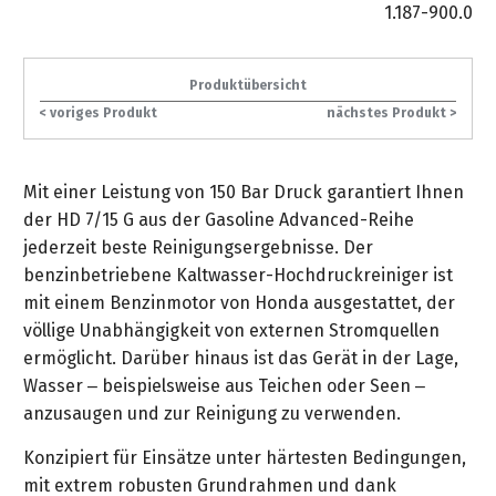
gräpel
Kataloge
Honda
FAQ
1.187-900.0
Stationäre
in
STIHL
Sonderbestellung
Betriebsstoffe
Reinigungstechnik
&
Fahrrad-
Aktionsmodelle
/
Hol-
Maschinen
der
Mähroboter
Sonnenliegen
Prospekte
Zubehör
Häufige
&
Schlosserei
Geschenkverpackung
Forstkleidung
/
deterding
Produktübersicht
Fragen
Benzin-
Bringdienst
/
Relaxsessel
+
< voriges Produkt
nächstes Produkt >
Fahrrad-
Trennschleifer
...
Bestickungen
Schnittschutz
gräpel
Bekleidung
Kataloge
Unser
in
Strandkörbe
Anlagenbau
&
Drucklufttechnik
Liefergebiet
der
Lose
Fanartikel
Mit einer Leistung von 150 Bar Druck garantiert Ihnen
Sicherheit
Prospekte
Logistik
Eisenwaren
Sonnenschirme
der HD 7/15 G aus der Gasoline Advanced-Reihe
Schweißtechnik
Sortiment
jederzeit beste Reinigungsergebnisse. Der
Service
Videos
...
Wasserschlauch
Biohort
benzinbetriebene Kaltwasser-Hochdruckreiniger ist
Technische
in
meterweise
Unsere
Sortiment
mit einem Benzinmotor von Honda ausgestattet, der
Termine
Gase
der
Deko-
Marken
völlige Unabhängigkeit von externen Stromquellen
Schlüsseldienst
Verwaltung
Artikel
Unsere
ermöglicht. Darüber hinaus ist das Gerät in der Lage,
Ansprechpartner
Verbrauchsmaterial
Ansprechpartner
Marken
Wasser – beispielsweise aus Teichen oder Seen –
Stahl-
Geschäftsführung
Sortiment
Kundenkarte
Werkstatteinrichtung
anzusaugen und zur Reinigung zu verwenden.
Zuschnitte
Videos
Ansprechpartner
"Grill
Unsere
Konzipiert für Einsätze unter härtesten Bedingungen,
Arbeitsschutz
Club"
Batterierücknahme
Kataloge
Marken
mit extrem robusten Grundrahmen und dank
Kataloge