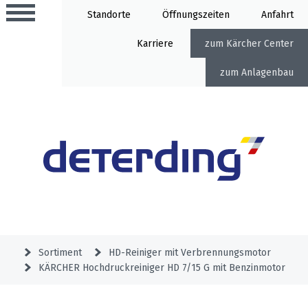
Standorte
Öffnung
Anfahrt
Karriere
Kärcher Center
Anlagenbau
Aktionen
Beratungstermine
Sortiment
Aktuelles
Gartentechnik
Service
&
Sortiment
HD-Reiniger mit Verbrennungsmotor
Angebote
KÄRCHER Hochdruckreiniger HD 7/15 G mit Benzinmotor
Motorgeräte
&
Beratungstermine
Schlosserei
Aktionen
Aktionen
Mähroboter