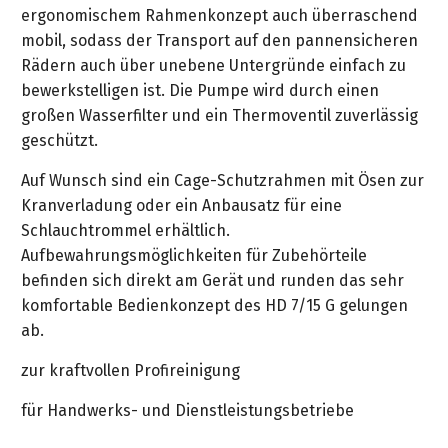
&
ergonomischem Rahmenkonzept auch überraschend
&
Handwerkzeuge
WEBER
Ansprechpartner
Prospekte
mobil, sodass der Transport auf den pannensicheren
Prospekte
Grills
Rädern auch über unebene Untergründe einfach zu
Unsere
und
Kataloge
bewerkstelligen ist. Die Pumpe wird durch einen
Marken
Grill-
&
großen Wasserfilter und ein Thermoventil zuverlässig
Zubehör
Prospekte
Ansprechpartner
geschützt.
Auf Wunsch sind ein Cage-Schutzrahmen mit Ösen zur
Kataloge
Kranverladung oder ein Anbausatz für eine
&
Schlauchtrommel erhältlich.
Prospekte
Aufbewahrungsmöglichkeiten für Zubehörteile
befinden sich direkt am Gerät und runden das sehr
Videos
komfortable Bedienkonzept des HD 7/15 G gelungen
ab.
zur kraftvollen Profireinigung
für Handwerks- und Dienstleistungsbetriebe