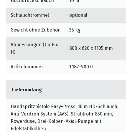
Hochdruckschlauch
10 m
Schlauchtrommel
optional
Gewicht ohne Zubehör
35 kg
Abmessungen (L x B x
800 x 620 x 1105 mm
H)
Artikelnummer
1.187-900.0
Lieferumfang
Handspritzpistole Easy-Press, 10 m HD-Schlauch,
Anti-Verdreh System (AVS), Strahlrohr 850 mm,
Powerdüse, Drei-Kolben-Axial-Pumpe mit
Edelstahlkolben