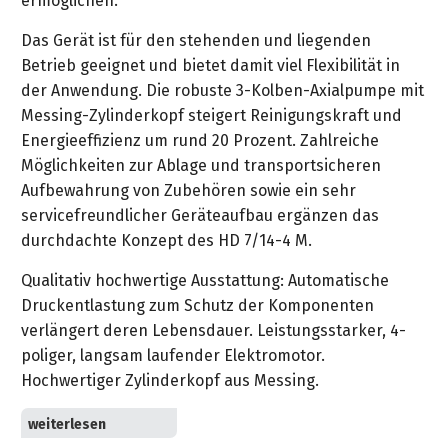
ermöglichen.
&
&
Handwerkzeuge
WEBER
Ansprechpartner
Prospekte
Das Gerät ist für den stehenden und liegenden
Prospekte
Grills
Betrieb geeignet und bietet damit viel Flexibilität in
Unsere
und
Kataloge
der Anwendung. Die robuste 3-Kolben-Axialpumpe mit
Marken
Grill-
&
Messing-Zylinderkopf steigert Reinigungskraft und
Zubehör
Prospekte
Ansprechpartner
Energieeffizienz um rund 20 Prozent. Zahlreiche
Möglichkeiten zur Ablage und transportsicheren
Kataloge
Aufbewahrung von Zubehören sowie ein sehr
&
servicefreundlicher Geräteaufbau ergänzen das
Prospekte
durchdachte Konzept des HD 7/14-4 M.
Qualitativ hochwertige Ausstattung: Automatische
Videos
Druckentlastung zum Schutz der Komponenten
verlängert deren Lebensdauer. Leistungsstarker, 4-
poliger, langsam laufender Elektromotor.
Hochwertiger Zylinderkopf aus Messing.
Flexibler Betrieb, für stehenden und liegenden Einsatz
ausgelegt. Maximale Stabilität im liegenden Betrieb,