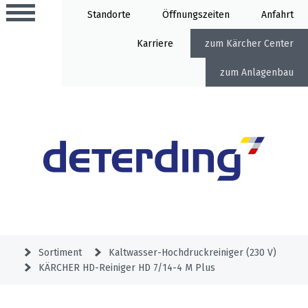
Standorte
Öffnung
Anfahrt
Karriere
Kärcher Center
Anlagenbau
Aktionen
Beratungstermine
Sortiment
Aktuelles
Gartentechnik
Service
&
Sortiment
Kaltwasser-Hochdruckreiniger (230 V)
Angebote
KÄRCHER HD-Reiniger HD 7/14-4 M Plus
Motorgeräte
&
Beratungstermine
Schlosserei
Aktionen
Aktionen
Mähroboter