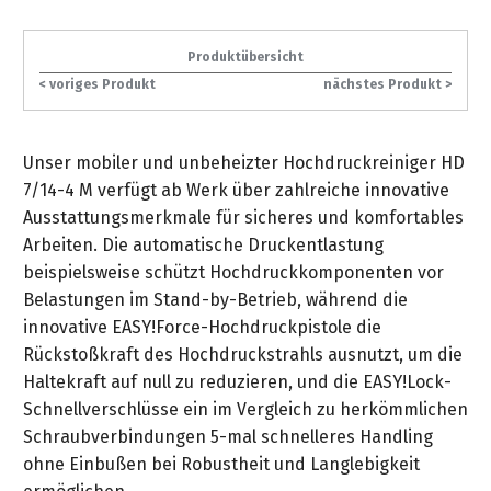
gräpel
Kataloge
Honda
FAQ
Stationäre
in
STIHL
Sonderbestellung
Betriebsstoffe
Reinigungstechnik
&
Fahrrad-
Aktionsmodelle
/
Hol-
Maschinen
der
Mähroboter
Sonnenliegen
Produktübersicht
Prospekte
Zubehör
Häufige
&
Schlosserei
Geschenkverpackung
Forstkleidung
/
deterding
< voriges Produkt
nächstes Produkt >
Fragen
Benzin-
Bringdienst
/
Relaxsessel
+
Fahrrad-
Trennschleifer
...
Bestickungen
Schnittschutz
gräpel
Bekleidung
Kataloge
Unser
in
Strandkörbe
Unser mobiler und unbeheizter Hochdruckreiniger HD
Anlagenbau
&
Drucklufttechnik
Liefergebiet
der
Lose
Fanartikel
7/14-4 M verfügt ab Werk über zahlreiche innovative
Sicherheit
Prospekte
Logistik
Eisenwaren
Sonnenschirme
Ausstattungsmerkmale für sicheres und komfortables
Schweißtechnik
Sortiment
Arbeiten. Die automatische Druckentlastung
Service
Videos
...
Wasserschlauch
Biohort
beispielsweise schützt Hochdruckkomponenten vor
Technische
in
meterweise
Unsere
Sortiment
Belastungen im Stand-by-Betrieb, während die
Termine
Gase
der
Deko-
Marken
innovative EASY!Force-Hochdruckpistole die
Schlüsseldienst
Verwaltung
Artikel
Unsere
Rückstoßkraft des Hochdruckstrahls ausnutzt, um die
Ansprechpartner
Verbrauchsmaterial
Ansprechpartner
Marken
Haltekraft auf null zu reduzieren, und die EASY!Lock-
Stahl-
Geschäftsführung
Sortiment
Kundenkarte
Werkstatteinrichtung
Schnellverschlüsse ein im Vergleich zu herkömmlichen
Zuschnitte
Videos
Ansprechpartner
"Grill
Schraubverbindungen 5-mal schnelleres Handling
Unsere
Arbeitsschutz
Club"
ohne Einbußen bei Robustheit und Langlebigkeit
Batterierücknahme
Kataloge
Marken
Kataloge