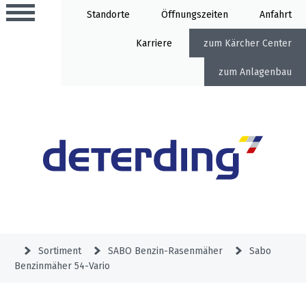
Standorte
Öffnung
Anfahrt
Karriere
Kärcher Center
Anlagenbau
Aktionen
Beratungstermine
Sortiment
Aktuelles
Gartentechnik
Service
&
Sortiment
SABO Benzin-Rasenmäher
Sabo
Angebote
Benzinmäher 54-Vario
Motorgeräte
&
Beratungstermine
Schlosserei
Aktionen
Aktionen
Mähroboter