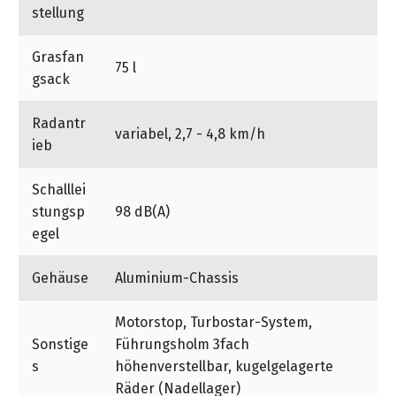
stellung
Grasfan
75 l
gsack
Radantr
variabel, 2,7 - 4,8 km/h
ieb
Schalllei
stungsp
98 dB(A)
egel
Gehäuse
Aluminium-Chassis
Motorstop, Turbostar-System,
Sonstige
Führungsholm 3fach
s
höhenverstellbar, kugelgelagerte
Räder (Nadellager)