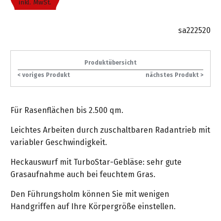
inkl. MwSt.
gräpel
Kataloge
-
FAQ
Stationäre
in
STIHL
Sonderbestellung
Betriebsstoffe
Reinigungstechnik
&
Fahrrad-
exklusive
/
Hol-
Maschinen
der
Mähroboter
Sonnenliegen
Prospekte
Zubehör
Sondermodelle
Häufige
sa222520
&
Schlosserei
Geschenkverpackung
Forstkleidung
/
deterding
Fragen
Benzin-
Bringdienst
/
Relaxsessel
+
Fahrrad-
Trennschleifer
...
Bestickungen
Schnittschutz
Produktübersicht
gräpel
Bekleidung
Kataloge
Unser
in
Strandkörbe
< voriges Produkt
nächstes Produkt >
Anlagenbau
&
Drucklufttechnik
Liefergebiet
der
Lose
Fanartikel
Sicherheit
Prospekte
Logistik
Eisenwaren
Sonnenschirme
Schweißtechnik
Sortiment
Für Rasenflächen bis 2.500 qm.
Service
Videos
...
Wasserschlauch
Biohort
Technische
in
meterweise
Leichtes Arbeiten durch zuschaltbaren Radantrieb mit
Unsere
Sortiment
Termine
Gase
der
Deko-
variabler Geschwindigkeit.
Marken
Schlüsseldienst
Verwaltung
Artikel
Unsere
Ansprechpartner
Verbrauchsmaterial
Heckauswurf mit TurboStar-Gebläse: sehr gute
Ansprechpartner
Marken
Grasaufnahme auch bei feuchtem Gras.
Stahl-
Geschäftsführung
Sortiment
Kundenkarte
Werkstatteinrichtung
Zuschnitte
Videos
Ansprechpartner
Den Führungsholm können Sie mit wenigen
"Grill
Unsere
Handgriffen auf Ihre Körpergröße einstellen.
Arbeitsschutz
Club"
Batterierücknahme
Kataloge
Marken
Kataloge