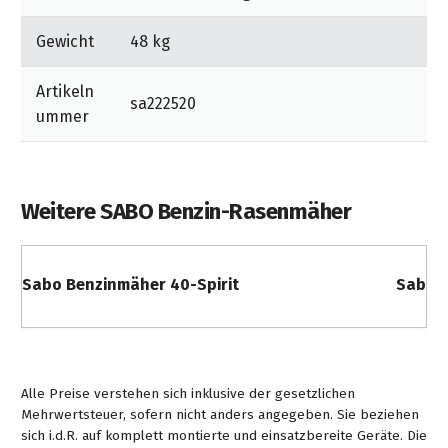
Gewicht
48 kg
Artikeln
sa222520
ummer
Weitere SABO Benzin-Rasenmäher
Sabo Benzinmäher 40-Spirit
Sabo 
Alle Preise verstehen sich inklusive der gesetzlichen
Mehrwertsteuer, sofern nicht anders angegeben. Sie beziehen
sich i.d.R. auf komplett montierte und einsatzbereite Geräte. Die