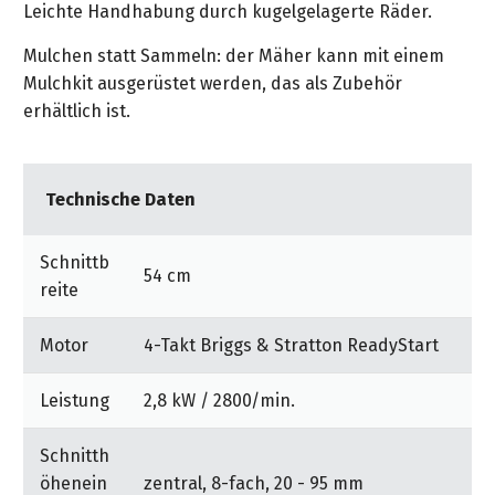
&
Leichte Handhabung durch kugelgelagerte Räder.
&
Handwerkzeuge
WEBER
Ansprechpartner
Prospekte
Prospekte
Grills
Mulchen statt Sammeln: der Mäher kann mit einem
Unsere
und
Mulchkit ausgerüstet werden, das als Zubehör
Kataloge
Marken
Grill-
erhältlich ist.
&
Zubehör
Prospekte
Ansprechpartner
Technische Daten
Kataloge
&
Prospekte
Schnittb
54 cm
reite
Videos
Motor
4-Takt Briggs & Stratton ReadyStart
Leistung
2,8 kW / 2800/min.
Schnitth
öhenein
zentral, 8-fach, 20 - 95 mm