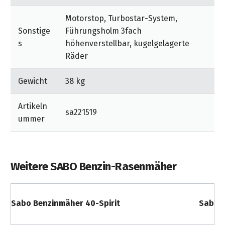
Motorstop, Turbostar-System,
Sonstige
Führungsholm 3fach
s
höhenverstellbar, kugelgelagerte
Räder
Gewicht
38 kg
Artikeln
sa221519
ummer
Weitere SABO Benzin-Rasenmäher
Sabo Benzinmäher 40-Spirit
Sabo 