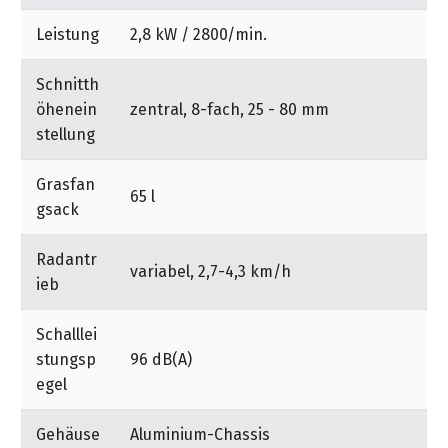
&
Mulchkit ausgerüstet werden, das als Zubehör
&
Handwerkzeuge
WEBER
Ansprechpartner
Prospekte
Leistung
2,8 kW / 2800/min.
erhältlich ist.
Prospekte
Grills
Unsere
und
Kataloge
Schnitth
Marken
Grill-
&
öhenein
zentral, 8-fach, 25 - 80 mm
Zubehör
Prospekte
stellung
Ansprechpartner
Grasfan
Kataloge
65 l
gsack
&
Prospekte
Radantr
variabel, 2,7-4,3 km/h
Videos
ieb
Schalllei
stungsp
96 dB(A)
egel
Gehäuse
Aluminium-Chassis