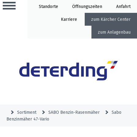
Standorte
Öffnung
Anfahrt
Karriere
Kärcher Center
Anlagenbau
Aktionen
Beratungstermine
Sortiment
Aktuelles
Gartentechnik
Service
&
Sortiment
SABO Benzin-Rasenmäher
Sabo
Angebote
Benzinmäher 47-Vario
Motorgeräte
&
Beratungstermine
Schlosserei
Aktionen
Aktionen
Mähroboter