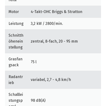
Handgriffen auf Ihre Körpergröße einstellen.
&
&
Handwerkzeuge
WEBER
Ansprechpartner
Prospekte
Leichte Handhabung durch kugelgelagerte Räder.
Prospekte
Grills
Motor
4-Takt-OHC Briggs & Stratton
Unsere
und
Kataloge
Mulchen statt Sammeln: der Mäher kann mit einem
Marken
Grill-
Leistung
3,2 kW / 2800/min.
&
Mulchkit ausgerüstet werden, das als Zubehör
Zubehör
Prospekte
erhältlich ist.
Ansprechpartner
Schnitth
öhenein
zentral, 8-fach, 20 - 95 mm
Kataloge
stellung
&
Prospekte
Grasfan
75 l
gsack
Videos
Radantr
variabel, 2,7 - 4,8 km/h
ieb
Schalllei
stungsp
98 dB(A)