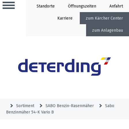
Standorte
Öffnung
Anfahrt
Karriere
Kärcher Center
Anlagenbau
Aktionen
Beratungstermine
Sortiment
Aktuelles
Gartentechnik
Service
&
Sortiment
SABO Benzin-Rasenmäher
Sabo
Angebote
Benzinmäher 54-K Vario B
Motorgeräte
&
Beratungstermine
Schlosserei
Aktionen
Aktionen
Mähroboter