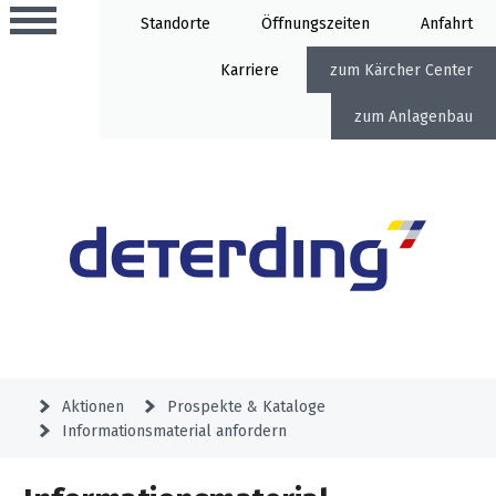
Standorte
Öffnung
Anfahrt
Karriere
Kärcher Center
Anlagenbau
Aktionen
Beratungstermine
Sortiment
Aktuelles
Gartentechnik
Service
&
Aktionen
Prospekte & Kataloge
Angebote
Informationsmaterial anfordern
Motorgeräte
&
Beratungstermine
Schlosserei
Aktionen
Aktionen
Mähroboter