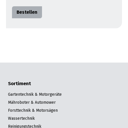
&
&
Handwerkzeuge
WEBER
Ansprechpartner
Prospekte
Prospekte
Grills
Unsere
und
Kataloge
Marken
Grill-
&
Zubehör
Prospekte
Ansprechpartner
Kataloge
&
Prospekte
Videos
Sortiment
Gartentechnik & Motorgeräte
Mähroboter & Automower
Forsttechnik & Motorsägen
Wassertechnik
Reinigungstechnik