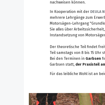
nachweisen können.
In Kooperation mit der
DEULA N
mehrere Lehrgänge zum Erwerb
Motorsägen-Lehrgang "Grund­ku
Sie alles über Arbeits­sicherhei
Instand­setzung von Motor­säge
Der theoretische Teil findet fre
Teil samstags von 8 bis 15 Uhr st
Bei den Terminen in
Garbsen
fi
Garbsen statt,
der Praxisteil 
Für das leibliche Wohl ist an be