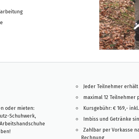
farbeitung
te
Jeder Teilnehmer erhält 
maximal 12 Teilnehmer 
n oder mieten:
Kursgebühr: € 169,- inkl
hutz-Schuhwerk,
Imbiss und Getränke sin
 Arbeitshandschuhe
Zahlbar per Vorkasse n
eben!
Rechnung