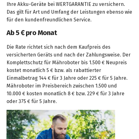
&
Ihre Akku-Geräte bei WERTGARANTIE zu versichern.
&
Handwerkzeuge
WEBER
Ansprechpartner
Prospekte
Das gilt für Art und Umfang der Leistungen ebenso wie
Prospekte
Grills
für den kundenfreundlichen Service.
Unsere
und
Kataloge
Marken
Grill-
Ab 5 € pro Monat
&
Zubehör
Prospekte
Ansprechpartner
Die Rate richtet sich nach dem Kaufpreis des
versicherten Geräts und nach der Zahlungsweise. Der
Kataloge
Komplettschutz für Mähroboter bis 1.500 € Neupreis
&
kostet monatlich 5 € bzw. als rabattierter
Prospekte
Einmalbetrag 144 € für 3 Jahre oder 225 € für 5 Jahre.
Mähroboter im Preisbereich zwischen 1.500 und
Videos
10.000 € kosten monatlich 8 € bzw. 229 € für 3 Jahre
oder 375 € für 5 Jahre.