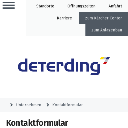
Standorte
Öffnung
Anfahrt
Karriere
Kärcher Center
Anlagenbau
Aktionen
Beratungstermine
Sortiment
Aktuelles
Gartentechnik
Service
&
Unternehmen
Kontaktformular
Angebote
Motorgeräte
&
Beratungstermine
Schlosserei
Kontaktformular
Aktionen
Aktionen
Mähroboter