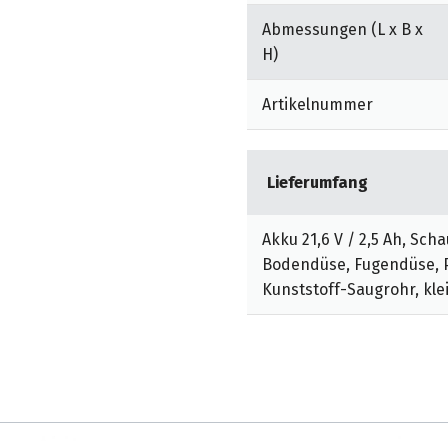
rsystem mit Zyklon-,
Abmessungen (L x B x
auf von Filterbeuteln
H)
ng.
Artikelnummer
me durch motorisierte
 Oberflächen. Hohe
 von Möbeln.
Lieferumfang
s: Dank der
einfach verstaut werden.
Akku 21,6 V / 2,5 Ah, Schau
fortables Aufladen durch
Bodendüse, Fugendüse, Po
Kunststoff-Saugrohr, kl
 weiteres Zubehör zur
aus.