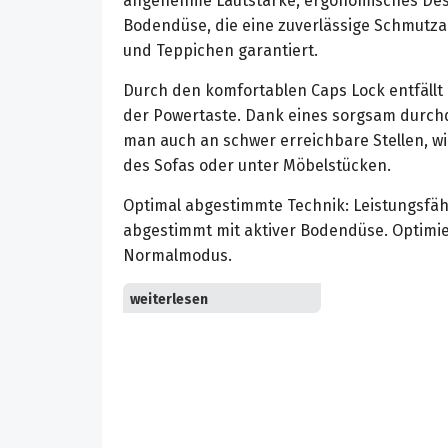
angenehme Lautstärke, ergonomisches Desi
Bodendüse, die eine zuverlässige Schmutz
und Teppichen garantiert.
Durch den komfortablen Caps Lock entfäll
der Powertaste. Dank eines sorgsam durch
man auch an schwer erreichbare Stellen, w
des Sofas oder unter Möbelstücken.
Optimal abgestimmte Technik: Leistungsfähi
abgestimmt mit aktiver Bodendüse. Optimier
Normalmodus.
2-stufige Leistungsregulierung: Ausreichend
kleiner Wohnungen. Optionaler Boost-Modus.
der höchsten Leistungsstufe.
Einfache Bedienbarkeit: Je nach Anwendung 
schnell und einfach den Erfordernissen anp
Filterentleerung. Inklusive Caps Lock zur l