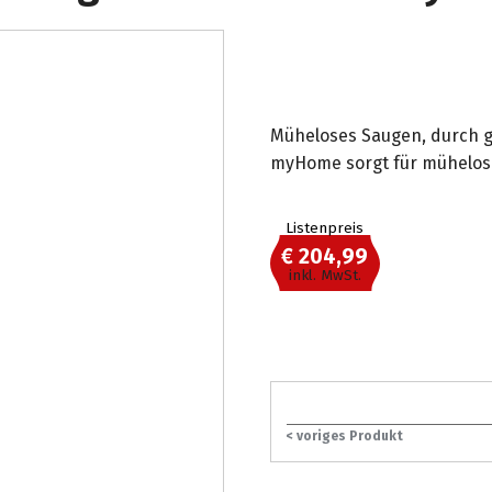
Müheloses Saugen, durch g
myHome sorgt für mühelose
Listenpreis
€ 204,99
inkl. MwSt.
< voriges Produkt