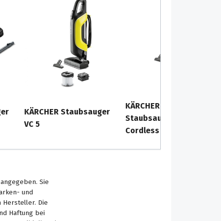
KÄRCHER Akku-
er
KÄRCHER Staubsauger
Staubsauger VC 5
VC 5
Cordless
s angegeben. Sie
Marken- und
Hersteller. Die
nd Haftung bei