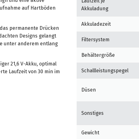
gn und eine aktive
Laufzeit je
aufnahme auf Hartböden
Akkuladung
Akkuladezeit
t das permanente Drücken
dachten Designs gelangt
Filtersystem
ie unter anderem entlang
Behältergröße
ger 21,6 V-Akku, optimal
Schallleistungspegel
te Laufzeit von 30 min im
Düsen
 Laufzeit für die Reinigung
 Bis zu 18 min Laufzeit in
Sonstiges
lässt sich die Leistung
assen. Einfache 1-Klick-
Gewicht
eichteren Bedienung.