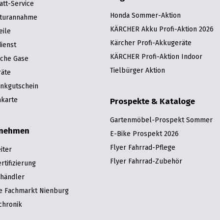
att-Service
Honda Sommer-Aktion
turannahme
KÄRCHER Akku Profi-Aktion 2026
eile
Kärcher Profi-Akkugeräte
ienst
KÄRCHER Profi-Aktion Indoor
sche Gase
Tielbürger Aktion
räte
nkgutschein
karte
Prospekte & Kataloge
Gartenmöbel-Prospekt Sommer
rnehmen
E-Bike Prospekt 2026
Flyer Fahrrad-Pflege
iter
Flyer Fahrrad-Zubehör
tifizierung
hhändler
re Fachmarkt Nienburg
chronik