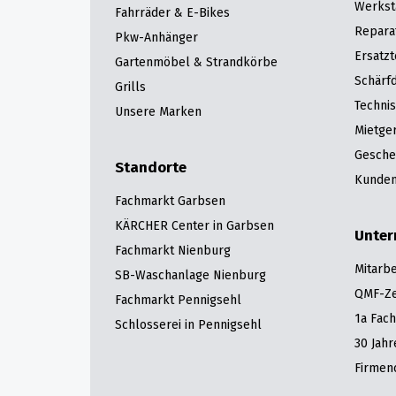
Werkst
Fahrräder & E-Bikes
Repara
Pkw-Anhänger
Ersatzt
Gartenmöbel & Strandkörbe
Schärfd
Grills
Techni
Unsere Marken
Mietge
Gesche
Standorte
Kunden
Fachmarkt Garbsen
KÄRCHER Center in Garbsen
Unte
Fachmarkt Nienburg
Mitarbe
SB-Waschanlage Nienburg
QMF-Zer
Fachmarkt Pennigsehl
1a Fac
Schlosserei in Pennigsehl
30 Jah
Firmen