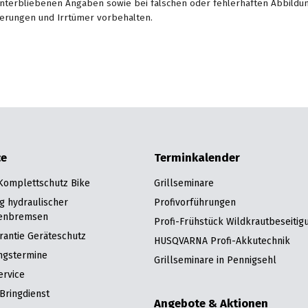
unterbliebenen Angaben sowie bei falschen oder fehlerhaften Abbildu
erungen und Irrtümer vorbehalten.
ce
Terminkalender
 Komplettschutz Bike
Grillseminare
g hydraulischer
Profivorführungen
enbremsen
Profi-Frühstück Wildkrautbeseitig
rantie Geräteschutz
HUSQVARNA Profi-Akkutechnik
ngstermine
Grillseminare in Pennigsehl
ervice
Bringdienst
Angebote & Aktionen