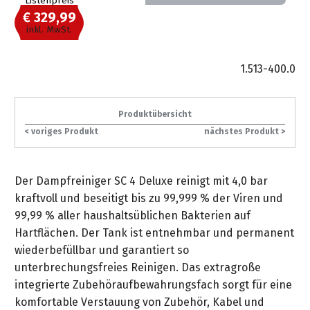
Listenpreis
gräpel
Kataloge
-
FAQ
Stationäre
in
STIHL
Sonderbestellung
€ 329,99
Betriebsstoffe
Reinigungstechnik
&
Fahrrad-
exklusive
/
Hol-
Maschinen
der
Mähroboter
inkl. MwSt.
Sonnenliegen
Prospekte
Zubehör
Sondermodelle
Häufige
&
Schlosserei
Geschenkverpackung
Forstkleidung
/
deterding
Fragen
Benzin-
Bringdienst
/
Relaxsessel
1.513-400.0
+
Fahrrad-
Trennschleifer
...
Bestickungen
Schnittschutz
gräpel
Bekleidung
Kataloge
Unser
in
Strandkörbe
Anlagenbau
&
Drucklufttechnik
Liefergebiet
der
Lose
Produktübersicht
Fanartikel
Sicherheit
Prospekte
Logistik
Eisenwaren
Sonnenschirme
< voriges Produkt
nächstes Produkt >
Schweißtechnik
Sortiment
Service
Videos
...
Wasserschlauch
Biohort
Technische
in
Der Dampfreiniger SC 4 Deluxe reinigt mit 4,0 bar
meterweise
Unsere
Sortiment
Termine
Gase
der
Deko-
kraftvoll und beseitigt bis zu 99,999 % der Viren und
Marken
Schlüsseldienst
Verwaltung
Artikel
99,99 % aller haushaltsüblichen Bakterien auf
Unsere
Ansprechpartner
Verbrauchsmaterial
Ansprechpartner
Hartflächen. Der Tank ist entnehmbar und permanent
Marken
Stahl-
Geschäftsführung
Sortiment
wiederbefüllbar und garantiert so
Kundenkarte
Werkstatteinrichtung
Zuschnitte
Videos
unterbrechungsfreies Reinigen. Das extragroße
Ansprechpartner
"Grill
Unsere
integrierte Zubehöraufbewahrungsfach sorgt für eine
Arbeitsschutz
Club"
Batterierücknahme
Kataloge
Marken
komfortable Verstauung von Zubehör, Kabel und
Kataloge