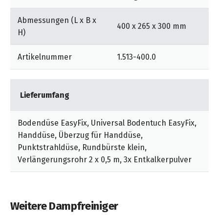
Multifunktionale Zubehörausstattung:
Abmessungen (L x B x
400 x 265 x 300 mm
Bedarfsgerechte Reinigung verschiedener
H)
Oberflächen per Bodendüse, Handdüse, Rundbürste
und vielem mehr. Bodentuch und Überzug für die
Artikelnummer
1.513-400.0
Handdüse: Für gründliche Reinigungsergebnisse und
noch besseres Lösen und Aufnehmen von Schmutz.
Lieferumfang
Kindersicherung an der Dampfpistole: Ein
Verschlusssystem bietet sicheren Schutz vor
unsachgemäßem Gebrauch durch spielende
Bodendüse EasyFix, Universal Bodentuch EasyFix,
Kleinkinder. On/Off-Schalter am Gerät:
Handdüse, Überzug für Handdüse,
Bedienerfreundliches Ein- und Ausschalten des
Punktstrahldüse, Rundbürste klein,
Geräts.
Verlängerungsrohr 2 x 0,5 m, 3x Entkalkerpulver
3-stufige Dampfmengenregulierung: Die Dampfmenge
lässt sich an die Oberfläche und den
Verschmutzungsgrad anpassen.
Weitere Dampfreiniger