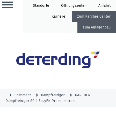
Standorte
Öffnung
Anfahrt
Karriere
Kärcher Center
Anlagenbau
Aktionen
Beratungstermine
Sortiment
Aktuelles
Gartentechnik
Service
&
Sortiment
Dampfreiniger
KÄRCHER
Angebote
Dampfreiniger SC 4 EasyFix Premium Iron
Motorgeräte
&
Beratungstermine
Schlosserei
Aktionen
Aktionen
Mähroboter