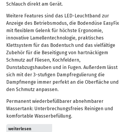
&
Schlauch direkt am Gerät.
&
Handwerkzeuge
WEBER
Ansprechpartner
Prospekte
Prospekte
Grills
Weitere Features sind das LED-Leuchtband zur
Unsere
und
Kataloge
Anzeige des Betriebsmodus, die Bodendüse EasyFix
Marken
Grill-
&
mit flexiblem Gelenk für höchste Ergonomie,
Zubehör
Prospekte
innovative Lamellentechnologie, praktisches
Ansprechpartner
Klettsystem für das Bodentuch und das vielfältige
Zubehör für die Beseitigung von hartnäckigem
Kataloge
Schmutz auf Fliesen, Kochfeldern,
&
Dunstabzugshauben und in Fugen. Außerdem lässt
Prospekte
sich mit der 3-stufigen Dampfregulierung die
Dampfmenge immer perfekt an die Oberfläche und
Videos
den Schmutz anpassen.
Permanent wiederbefüllbarer abnehmbarer
Wassertank: Unterbrechungsfreies Reinigen und
komfortable Wasserbefüllung.
Komfortable Zubehöraufbewahrung und Parkposition: