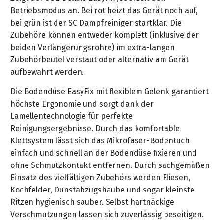
&
&
Handwerkzeuge
WEBER
Betriebsmodus an. Bei rot heizt das Gerät noch auf,
Ansprechpartner
Prospekte
Prospekte
Grills
bei grün ist der SC Dampfreiniger startklar. Die
Unsere
und
Zubehöre können entweder komplett (inklusive der
Kataloge
Marken
Grill-
beiden Verlängerungsrohre) im extra-langen
&
Zubehör
Zubehörbeutel verstaut oder alternativ am Gerät
Prospekte
Ansprechpartner
aufbewahrt werden.
Kataloge
Die Bodendüse EasyFix mit flexiblem Gelenk garantiert
&
höchste Ergonomie und sorgt dank der
Prospekte
Lamellentechnologie für perfekte
Reinigungsergebnisse. Durch das komfortable
Videos
Klettsystem lässt sich das Mikrofaser-Bodentuch
einfach und schnell an der Bodendüse fixieren und
ohne Schmutzkontakt entfernen. Durch sachgemäßen
Einsatz des vielfältigen Zubehörs werden Fliesen,
Kochfelder, Dunstabzugshaube und sogar kleinste
Ritzen hygienisch sauber. Selbst hartnäckige
Verschmutzungen lassen sich zuverlässig beseitigen.