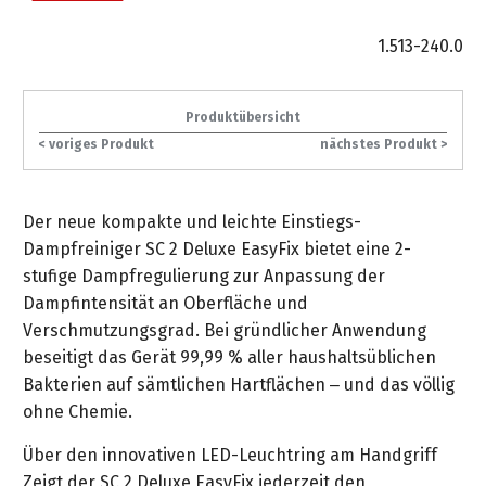
gräpel
Kataloge
Honda
FAQ
Stationäre
in
STIHL
Sonderbestellung
Betriebsstoffe
Reinigungstechnik
&
Fahrrad-
Aktionsmodelle
/
Hol-
Maschinen
der
1.513-240.0
Mähroboter
Sonnenliegen
Prospekte
Zubehör
Häufige
&
Schlosserei
Geschenkverpackung
Forstkleidung
/
deterding
Fragen
Benzin-
Bringdienst
/
Relaxsessel
+
Fahrrad-
Produktübersicht
Trennschleifer
...
Bestickungen
Schnittschutz
gräpel
Bekleidung
Kataloge
< voriges Produkt
nächstes Produkt >
Unser
in
Strandkörbe
Anlagenbau
&
Drucklufttechnik
Liefergebiet
der
Lose
Fanartikel
Sicherheit
Prospekte
Logistik
Eisenwaren
Sonnenschirme
Der neue kompakte und leichte Einstiegs-
Schweißtechnik
Sortiment
Service
Dampfreiniger SC 2 Deluxe EasyFix bietet eine 2-
Videos
...
Wasserschlauch
Biohort
Technische
stufige Dampfregulierung zur Anpassung der
in
meterweise
Unsere
Sortiment
Termine
Gase
Dampfintensität an Oberfläche und
der
Deko-
Marken
Verschmutzungsgrad. Bei gründlicher Anwendung
Schlüsseldienst
Verwaltung
Artikel
Unsere
Ansprechpartner
Verbrauchsmaterial
beseitigt das Gerät 99,99 % aller haushaltsüblichen
Ansprechpartner
Marken
Bakterien auf sämtlichen Hartflächen – und das völlig
Stahl-
Geschäftsführung
Sortiment
Kundenkarte
Werkstatteinrichtung
ohne Chemie.
Zuschnitte
Videos
Ansprechpartner
"Grill
Unsere
Über den innovativen LED-Leuchtring am Handgriff
Arbeitsschutz
Club"
Batterierücknahme
Kataloge
Marken
Kataloge
Zeigt der SC 2 Deluxe EasyFix jederzeit den