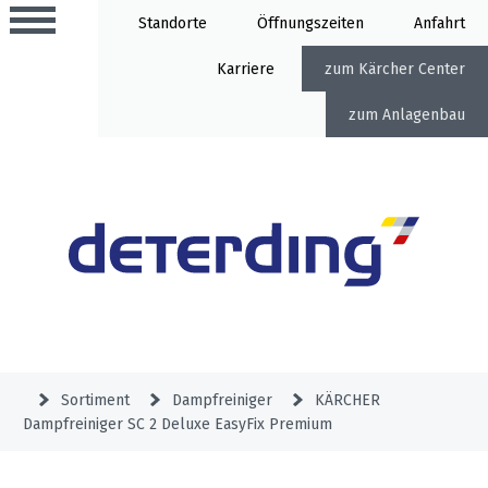
Standorte
Öffnung
Anfahrt
Karriere
Kärcher Center
Anlagenbau
Aktionen
Beratungstermine
Sortiment
Aktuelles
Gartentechnik
Service
&
Sortiment
Dampfreiniger
KÄRCHER
Angebote
Dampfreiniger SC 2 Deluxe EasyFix Premium
Motorgeräte
&
Beratungstermine
Schlosserei
Aktionen
Aktionen
Mähroboter