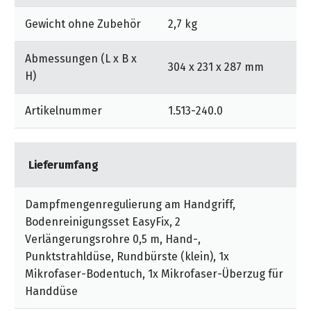
Düsengelenk.
Gewicht ohne Zubehör
2,7 kg
Abmessungen (L x B x
304 x 231 x 287 mm
H)
Artikelnummer
1.513-240.0
Lieferumfang
Dampfmengenregulierung am Handgriff,
Bodenreinigungsset EasyFix, 2
Verlängerungsrohre 0,5 m, Hand-,
Punktstrahldüse, Rundbürste (klein), 1x
Mikrofaser-Bodentuch, 1x Mikrofaser-Überzug für
Handdüse