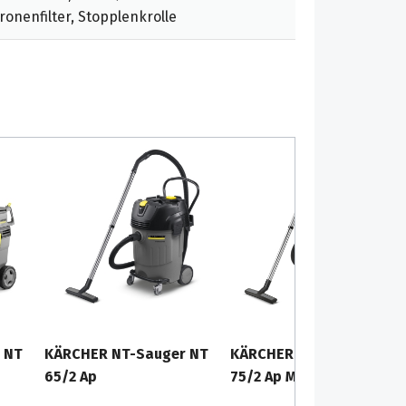
onenfilter, Stopplenkrolle
 NT
KÄRCHER NT-Sauger NT
KÄRCHER NT-Sauger NT
65/2 Ap
75/2 Ap Me Tc