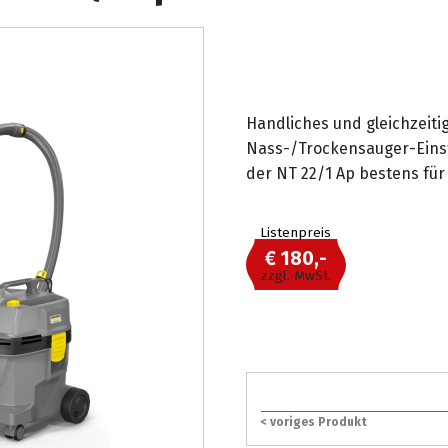
Handliches und gleichzeiti
Nass-/Trockensauger-Einsti
der NT 22/1 Ap bestens für
Listenpreis
€ 180,-
zzgl. MwSt.
< voriges Produkt