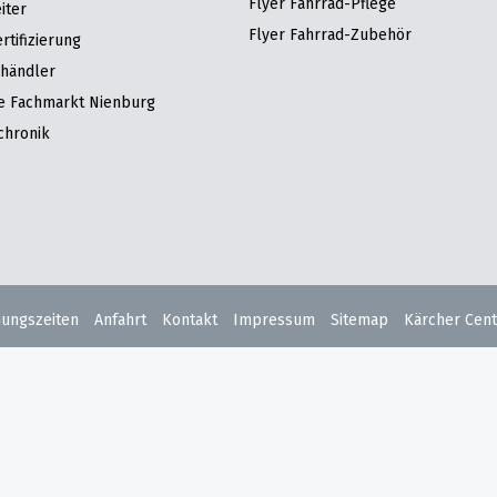
Flyer Fahrrad-Pflege
iter
Flyer Fahrrad-Zubehör
tifizierung
hhändler
re Fachmarkt Nienburg
chronik
nungszeiten
Anfahrt
Kontakt
Impressum
Sitemap
Kärcher Cent