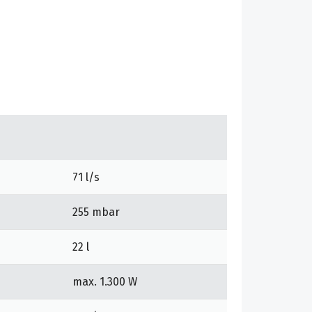
71 l/s
255 mbar
22 l
max. 1.300 W