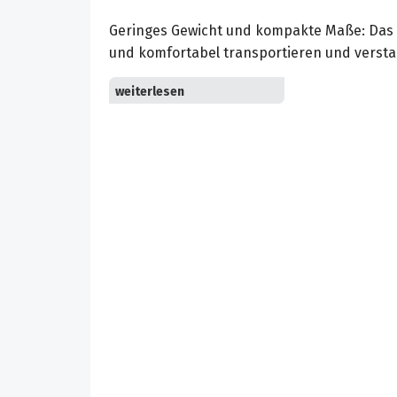
Geringes Gewicht und kompakte Maße: Das G
und komfortabel transportieren und versta
Die halbautomatische Filterabreinigung erh
wirkungsvoll und dauerhaft.
Der feuchtigkeitsunempfindliche PES-Patron
Einfacher Wechsel zwischen Nass- und Tro
Trocknung des PES-Patronenfilters möglich