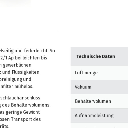
elseitig und federleicht: So
Technische Daten
/1 Ap bei leichten bis
en gewerblichen
und Flüssigkeiten
Luftmenge
abreinigung und
filter mühelos.
Vakuum
gschlauchanschluss
Behältervolumen
g des Behältervolumens.
s geringe Gewicht
Aufnahmeleistung
osen Transport des
räts.