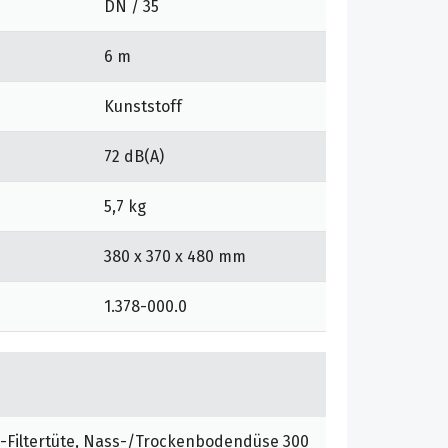
DN / 35
6 m
Kunststoff
72 dB(A)
5,7 kg
380 x 370 x 480 mm
1.378-000.0
s-Filtertüte, Nass-/Trockenbodendüse 300