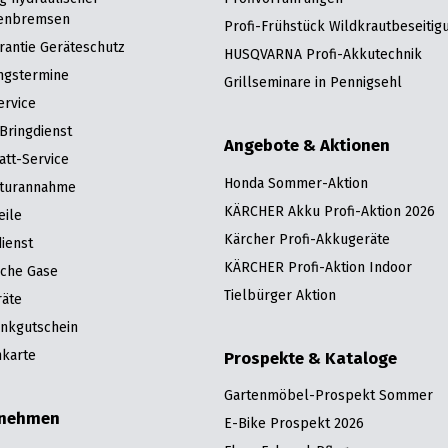
enbremsen
Profi-Frühstück Wildkrautbeseitig
rantie Geräteschutz
HUSQVARNA Profi-Akkutechnik
ngstermine
Grillseminare in Pennigsehl
ervice
Bringdienst
Angebote & Aktionen
att-Service
Honda Sommer-Aktion
turannahme
KÄRCHER Akku Profi-Aktion 2026
eile
Kärcher Profi-Akkugeräte
ienst
KÄRCHER Profi-Aktion Indoor
sche Gase
Tielbürger Aktion
räte
nkgutschein
karte
Prospekte & Kataloge
Gartenmöbel-Prospekt Sommer
rnehmen
E-Bike Prospekt 2026