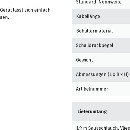
Standard-Nennweite
erät lässt sich einfach
Kabellänge
uen.
ält die hohe Saugleistung
Behältermaterial
Schalldruckpegel
enfilter ist auswaschbar.
ckensaugen ohne vorherige
Gewicht
.
Abmessungen (L x B x H)
Artikelnummer
Lieferumfang
1,9 m Saugschlauch, Vlie