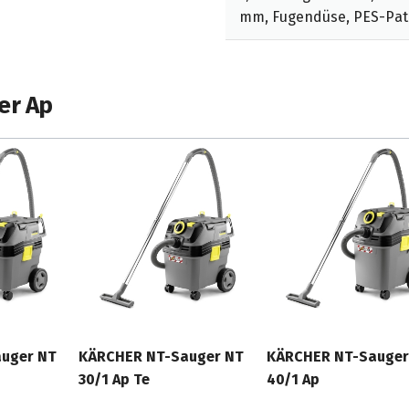
mm, Fugendüse, PES-Patr
er Ap
uger NT
KÄRCHER NT-Sauger NT
KÄRCHER NT-Sauger
30/1 Ap Te
40/1 Ap