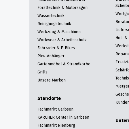
Scheib
Forsttechnik & Motorsägen
Wertga
Wassertechnik
Beratu
Reinigungstechnik
Liefers
Werkzeug & Maschinen
Hol- & 
Workwear & Arbeitsschutz
Werkst
Fahrräder & E-Bikes
Repara
Pkw-Anhänger
Ersatzt
Gartenmöbel & Strandkörbe
Schärfd
Grills
Techni
Unsere Marken
Mietge
Gesche
Standorte
Kunden
Fachmarkt Garbsen
KÄRCHER Center in Garbsen
Unte
Fachmarkt Nienburg