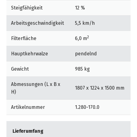
Einfache Überprüfbarkeit und werkzeugloser Wechsel
Steigfähigkeit
12 %
aller wichtigen Komponenten. Intelligentes
Haubenkonzept für einfachsten Zugang zu allen
Arbeitsgeschwindigkeit
5,5 km/h
Maschinenteilen.
2
Filterfläche
6,0 m
Hauptkehrwalze
pendelnd
Gewicht
985 kg
Abmessungen (L x B x
1807 x 1224 x 1500 mm
H)
Artikelnummer
1.280-170.0
Lieferumfang