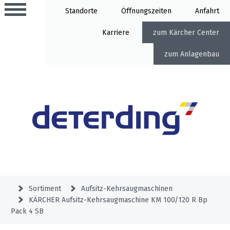
Standorte
Öffnung
Anfahrt
Karriere
Kärcher Center
Anlagenbau
Aktionen
Beratungstermine
Sortiment
Aktuelles
Gartentechnik
Service
&
Sortiment
Aufsitz-Kehrsaugmaschinen
Angebote
KÄRCHER Aufsitz-Kehrsaugmaschine KM 100/120 R Bp
Motorgeräte
&
Beratungstermine
Pack 4 SB
Schlosserei
Aktionen
Aktionen
Mähroboter