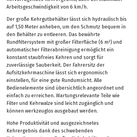
&
&
Handwerkzeuge
WEBER
Arbeitsgeschwindigkeit von 6 km/h.
Ansprechpartner
Prospekte
Prospekte
Grills
Der große Kehrgutbehälter lässt sich hydraulisch bis
Unsere
und
Kataloge
auf 1,50 Meter anheben, um den Schmutz bequem in
Marken
Grill-
&
den Behälter zu entleeren. Das bewährte
Zubehör
Prospekte
Rundfiltersystem mit großer Filterfläche (6 m²) und
Ansprechpartner
automatischer Filterabreinigung ermöglicht ein
Kataloge
konstant staubfreies Kehren und sorgt für
&
zuverlässige Sauberkeit. Der Fahrersitz der
Prospekte
Aufsitzkehrmaschine lässt sich ergonomisch
einstellen, für eine gute Rundumsicht. Alle
Videos
Bedienelemente sind übersichtlich angeordnet und
einfach zu erreichen. Wartungsrelevante Teile wie
Filter und Kehrwalze sind leicht zugänglich und
können werkzeuglos ausgebaut werden.
Hohe Produktivität und ausgezeichnetes
Kehrergebnis dank des schwebenden