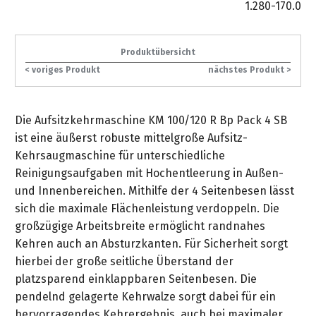
gräpel
Kataloge
1.280-170.0
Honda
FAQ
Stationäre
in
STIHL
Sonderbestellung
Betriebsstoffe
Reinigungstechnik
&
Fahrrad-
Aktionsmodelle
/
Hol-
Maschinen
der
Mähroboter
Sonnenliegen
Prospekte
Zubehör
Häufige
&
Schlosserei
Geschenkverpackung
Forstkleidung
/
Produktübersicht
deterding
Fragen
Benzin-
Bringdienst
/
Relaxsessel
< voriges Produkt
nächstes Produkt >
+
Fahrrad-
Trennschleifer
...
Bestickungen
Schnittschutz
gräpel
Bekleidung
Kataloge
Unser
in
Strandkörbe
Anlagenbau
&
Drucklufttechnik
Liefergebiet
der
Lose
Fanartikel
Die Aufsitzkehrmaschine KM 100/120 R Bp Pack 4 SB
Sicherheit
Prospekte
Logistik
Eisenwaren
Sonnenschirme
ist eine äußerst robuste mittelgroße Aufsitz-
Schweißtechnik
Sortiment
Kehrsaugmaschine für unterschiedliche
Service
Videos
...
Wasserschlauch
Biohort
Reinigungsaufgaben mit Hochentleerung in Außen-
Technische
in
meterweise
Unsere
und Innenbereichen. Mithilfe der 4 Seitenbesen lässt
Sortiment
Termine
Gase
der
Deko-
Marken
sich die maximale Flächenleistung verdoppeln. Die
Schlüsseldienst
Verwaltung
Artikel
Unsere
großzügige Arbeitsbreite ermöglicht randnahes
Ansprechpartner
Verbrauchsmaterial
Ansprechpartner
Marken
Kehren auch an Absturzkanten. Für Sicherheit sorgt
Stahl-
Geschäftsführung
Sortiment
hierbei der große seitliche Überstand der
Kundenkarte
Werkstatteinrichtung
Zuschnitte
Videos
Ansprechpartner
platzsparend einklappbaren Seitenbesen. Die
"Grill
Unsere
Arbeitsschutz
pendelnd gelagerte Kehrwalze sorgt dabei für ein
Club"
Batterierücknahme
Kataloge
Marken
Kataloge
hervorragendes Kehrergebnis, auch bei maximaler