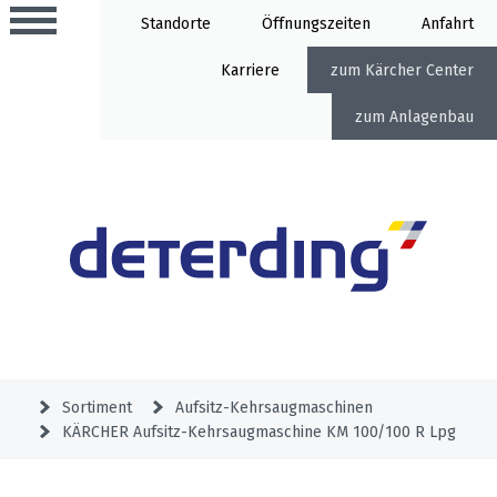
Standorte
Öffnung
Anfahrt
Karriere
Kärcher Center
Anlagenbau
Aktionen
Beratungstermine
Sortiment
Aktuelles
Gartentechnik
Service
&
Sortiment
Aufsitz-Kehrsaugmaschinen
Angebote
KÄRCHER Aufsitz-Kehrsaugmaschine KM 100/100 R Lpg
Motorgeräte
&
Beratungstermine
Schlosserei
Aktionen
Aktionen
Mähroboter