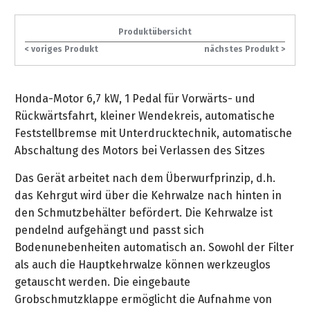
gräpel
Kataloge
Honda
FAQ
Stationäre
in
STIHL
Sonderbestellung
Betriebsstoffe
Reinigungstechnik
&
Fahrrad-
Aktionsmodelle
/
Hol-
Maschinen
der
Mähroboter
Sonnenliegen
Produktübersicht
Prospekte
Zubehör
Häufige
&
Schlosserei
Geschenkverpackung
Forstkleidung
/
< voriges Produkt
nächstes Produkt >
deterding
Fragen
Benzin-
Bringdienst
/
Relaxsessel
+
Fahrrad-
Trennschleifer
...
Bestickungen
Schnittschutz
gräpel
Bekleidung
Kataloge
Unser
in
Honda-Motor 6,7 kW, 1 Pedal für Vorwärts- und
Strandkörbe
Anlagenbau
&
Drucklufttechnik
Liefergebiet
der
Lose
Rückwärtsfahrt, kleiner Wendekreis, automatische
Fanartikel
Sicherheit
Prospekte
Logistik
Eisenwaren
Sonnenschirme
Feststellbremse mit Unterdrucktechnik, automatische
Schweißtechnik
Sortiment
Abschaltung des Motors bei Verlassen des Sitzes
Service
Videos
...
Wasserschlauch
Biohort
Technische
Das Gerät arbeitet nach dem Überwurfprinzip, d.h.
in
meterweise
Unsere
Sortiment
Termine
Gase
das Kehrgut wird über die Kehrwalze nach hinten in
der
Deko-
Marken
den Schmutzbehälter befördert. Die Kehrwalze ist
Schlüsseldienst
Verwaltung
Artikel
Unsere
Ansprechpartner
Verbrauchsmaterial
pendelnd aufgehängt und passt sich
Ansprechpartner
Marken
Stahl-
Bodenunebenheiten automatisch an. Sowohl der Filter
Geschäftsführung
Sortiment
Kundenkarte
Werkstatteinrichtung
Zuschnitte
als auch die Hauptkehrwalze können werkzeuglos
Videos
Ansprechpartner
"Grill
Unsere
getauscht werden. Die eingebaute
Arbeitsschutz
Club"
Batterierücknahme
Kataloge
Marken
Grobschmutzklappe ermöglicht die Aufnahme von
Kataloge