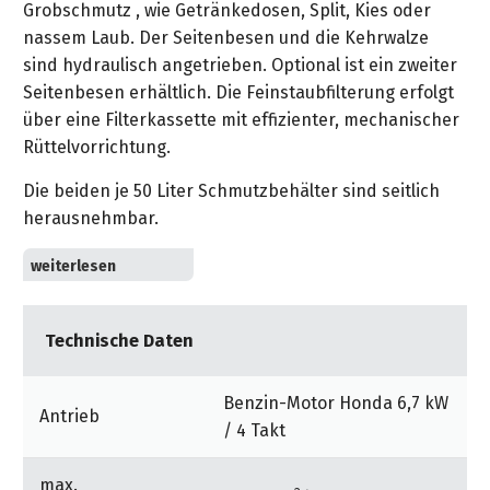
&
Grobschmutz , wie Getränkedosen, Split, Kies oder
&
Handwerkzeuge
WEBER
Ansprechpartner
Prospekte
nassem Laub. Der Seitenbesen und die Kehrwalze
Prospekte
Grills
sind hydraulisch angetrieben. Optional ist ein zweiter
Unsere
und
Kataloge
Seitenbesen erhältlich. Die Feinstaubfilterung erfolgt
Marken
Grill-
&
über eine Filterkassette mit effizienter, mechanischer
Zubehör
Prospekte
Rüttelvorrichtung.
Ansprechpartner
Die beiden je 50 Liter Schmutzbehälter sind seitlich
Kataloge
herausnehmbar.
&
Prospekte
Bedienung: Sie müssen nur mittels eines Schalters
den Seitenbesen und die Hauptkehrwalze absenken.
Videos
Über das eine Fahr-Pedal steuern Sie Vorwärts- und
Technische Daten
Rückwärtsfahrt.
für den Außen- und Innenbereich
Benzin-Motor Honda 6,7 kW
Antrieb
/ 4 Takt
Gebäudereiniger, Handwerk
Fuhrpark/Speditionen, Autowerkstätten
max.