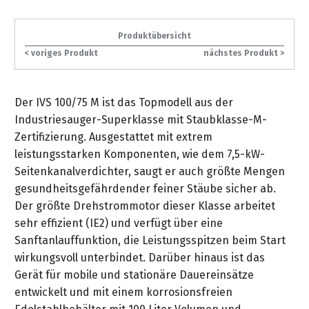
gräpel
Kataloge
-
FAQ
Stationäre
in
STIHL
Sonderbestellung
Betriebsstoffe
Reinigungstechnik
&
Fahrrad-
exklusive
/
Hol-
Maschinen
der
Mähroboter
Sonnenliegen
Produktübersicht
Prospekte
Zubehör
Sondermodelle
Häufige
&
Schlosserei
Geschenkverpackung
Forstkleidung
/
deterding
< voriges Produkt
nächstes Produkt >
Fragen
Benzin-
Bringdienst
/
Relaxsessel
+
Fahrrad-
Trennschleifer
...
Bestickungen
Schnittschutz
gräpel
Bekleidung
Kataloge
Unser
in
Strandkörbe
Der IVS 100/75 M ist das Topmodell aus der
Anlagenbau
&
Drucklufttechnik
Liefergebiet
der
Lose
Fanartikel
Industriesauger-Superklasse mit Staubklasse-M-
Sicherheit
Prospekte
Logistik
Eisenwaren
Sonnenschirme
Zertifizierung. Ausgestattet mit extrem
Schweißtechnik
Sortiment
leistungsstarken Komponenten, wie dem 7,5-kW-
Service
Videos
...
Wasserschlauch
Biohort
Seitenkanalverdichter, saugt er auch größte Mengen
Technische
in
meterweise
Unsere
Sortiment
gesundheitsgefährdender feiner Stäube sicher ab.
Termine
Gase
der
Deko-
Marken
Der größte Drehstrommotor dieser Klasse arbeitet
Schlüsseldienst
Verwaltung
Artikel
Unsere
sehr effizient (IE2) und verfügt über eine
Ansprechpartner
Verbrauchsmaterial
Ansprechpartner
Marken
Sanftanlauffunktion, die Leistungsspitzen beim Start
Stahl-
Geschäftsführung
Sortiment
Kundenkarte
Werkstatteinrichtung
wirkungsvoll unterbindet. Darüber hinaus ist das
Zuschnitte
Videos
Ansprechpartner
"Grill
Gerät für mobile und stationäre Dauereinsätze
Unsere
Arbeitsschutz
Club"
entwickelt und mit einem korrosionsfreien
Batterierücknahme
Kataloge
Marken
Kataloge