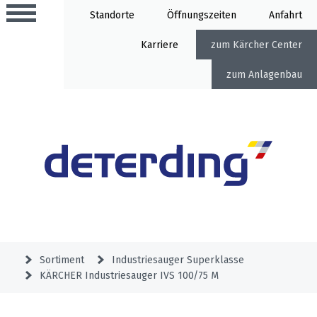
Standorte
Öffnung
Anfahrt
Karriere
Kärcher Center
Anlagenbau
Aktionen
Beratungstermine
Sortiment
Aktuelles
Gartentechnik
Service
&
Sortiment
Industriesauger Superklasse
Angebote
KÄRCHER Industriesauger IVS 100/75 M
Motorgeräte
&
Beratungstermine
Schlosserei
Aktionen
Aktionen
Mähroboter