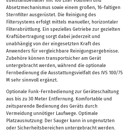
Edelstahlbehälter mit 100 Liter Volumen und
&
&
Handwerkzeuge
WEBER
Absetzmechanismus sowie einem großen, 16-faltigen
Ansprechpartner
Prospekte
Prospekte
Grills
Sternfilter ausgerüstet. Die Reinigung des
Unsere
und
Filtersystems erfolgt mittels manueller, horizontaler
Kataloge
Marken
Grill-
Filterabrüttlung. Ein spezielles Getriebe zur gezielten
&
Zubehör
Kraftübertragung sorgt dabei jederzeit und
Prospekte
Ansprechpartner
unabhängig von der eingesetzten Kraft des
Anwenders für vergleichbare Reinigungsergebnisse.
Kataloge
Zubehöre können transportsicher am Gerät
&
untergebracht werden, während die optionale
Prospekte
Fernbedienung die Ausstattungsvielfalt des IVS 100/75
M sehr sinnvoll ergänzt.
Videos
Optionale Funk-Fernbedienung zur Geräteschaltung
aus bis zu 30 Meter Entfernung. Komfortable und
zeitsparende Bedienung des Geräts durch
Vermeidung unnötiger Laufwege. Optimale
Platzausnutzung: Der Sauger kann in ungenutzten
oder Sicherheitsbereichen untergebracht werden.