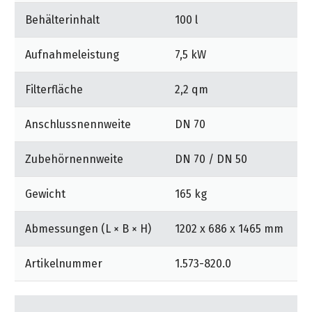
ein Getriebe für stets gleiche Reinigungsergebnisse.
Behälterinhalt
100 l
Längere Standzeit des Filters durch häufigere
Filterabreinigung und dosierte Kraftübertragung auf
Aufnahmeleistung
7,5 kW
den Filter.
Filterfläche
2,2 qm
Benutzerfreundliche Absetzmechanik: Einfache und
zeitsparende Behälterentnahme direkt am Griff. Der
Anschlussnennweite
DN 70
praktische Behältergriff dient als Zug- bzw. Schubhilfe
zum Entleerungsort. Große Industrierollen
Zubehörnennweite
DN 70 / DN 50
ermöglichen maximale Mobilität auch auf unebenen
Böden und bei schwerer Fülllast.
Gewicht
165 kg
Abmessungen (L × B × H)
1202 x 686 x 1465 mm
Artikelnummer
1.573-820.0