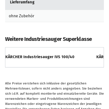
Lieferumfang
ohne Zubehör
Weitere Industriesauger Superklasse
KÄRCHER Industriesauger IVS 100/40
KÄRCHE
Alle Preise verstehen sich inklusive der gesetzlichen
Mehrwertsteuer, sofern nicht anders angegeben. Sie beziehen
sich i.d.R. auf komplett montierte und einsatzbereite Geräte. Die
verwendeten Marken- und Produktbezeichnungen sind
Warenzeichen oder eingetragene Warenzeichen der jeweiligen
Hersteller. Die angegebenen Daten basieren auf Angaben der