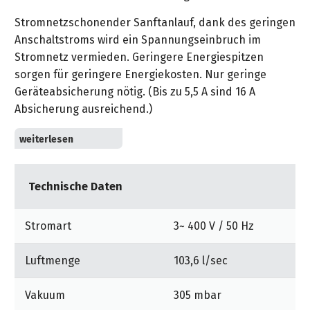
Stromnetzschonender Sanftanlauf, dank des geringen
Anschaltstroms wird ein Spannungseinbruch im
Stromnetz vermieden. Geringere Energiespitzen
sorgen für geringere Energiekosten. Nur geringe
Geräteabsicherung nötig. (Bis zu 5,5 A sind 16 A
Absicherung ausreichend.)
Anwenderfreundliches Gerätehandling:
Schlauchhaken und Zubehöraufnahme zur einfachen
Aufbewahrung und -mitnahme. Integrierter
Technische Daten
Kabelhaken zur sicheren Lagerung des Kabels. Alle
Haken sind mittels Clipsystem frei am Gerät
einhängbar.
Stromart
3~ 400 V / 50 Hz
Horizontale Bedienung der Filterabreinigung: Der Griff
Luftmenge
103,6 l/sec
zur manuellen Filterabreinigung liegt in angenehmer
Bedienhöhe und erlaubt komfortables Arbeiten.
Vakuum
305 mbar
Unabhängig vom Kraftaufwand des Anwenders sorgt