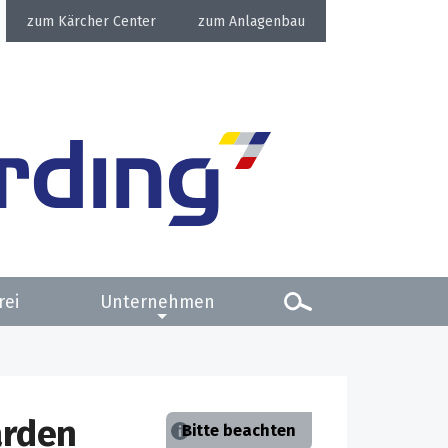
Kärcher Center
Anlagenbau
rei
Unternehmen
arden
Bitte beachten