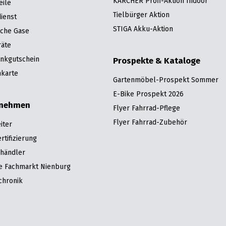
KÄRCHER Profi-Aktion Indoor
eile
Tielbürger Aktion
ienst
STIGA Akku-Aktion
sche Gase
räte
nkgutschein
Prospekte & Kataloge
karte
Gartenmöbel-Prospekt Sommer
E-Bike Prospekt 2026
rnehmen
Flyer Fahrrad-Pflege
Flyer Fahrrad-Zubehör
iter
tifizierung
hhändler
re Fachmarkt Nienburg
chronik