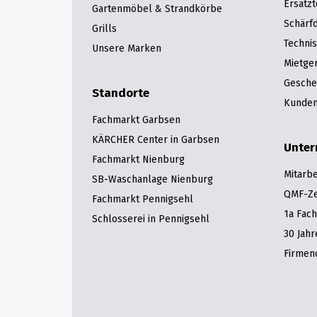
Ersatzt
Gartenmöbel & Strandkörbe
Schärfd
Grills
Techni
Unsere Marken
Mietge
Gesche
Standorte
Kunden
Fachmarkt Garbsen
KÄRCHER Center in Garbsen
Unte
Fachmarkt Nienburg
Mitarbe
SB-Waschanlage Nienburg
QMF-Zer
Fachmarkt Pennigsehl
1a Fac
Schlosserei in Pennigsehl
30 Jah
Firmen