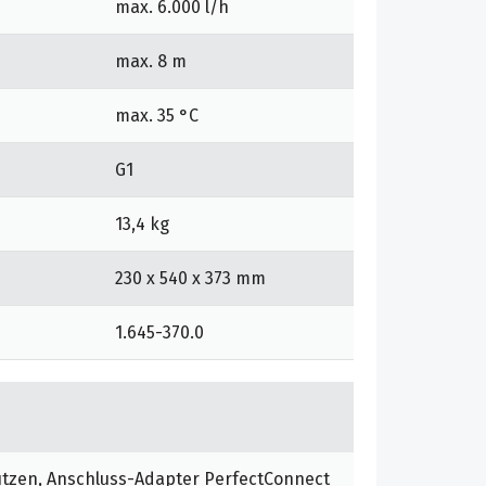
max. 6.000 l/h
max. 8 m
max. 35 °C
G1
13,4 kg
230 x 540 x 373 mm
1.645-370.0
utzen, Anschluss-Adapter PerfectConnect