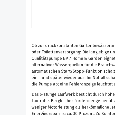
Ob zur druckkonstanten Gartenbewässerun
oder Toilettenversorgung: Die langlebige u
Qualitätspumpe BP 7 Home & Garden eignet 
alternativer Wasserquellen für die Brauch
automatischen Start/Stopp-Funktion schaltet
ein – und später wieder aus. Im Notfall sch
die Pumpe ab; eine Fehleranzeige leuchtet a
Das 5-stufige Laufwerk besticht durch hohe 
Laufruhe. Bei gleicher Fördermenge benöti
weniger Motorleistung als herkömmliche J
Energieersparnis: ca. 30 Prozent. Zu Komf