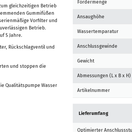
Fördermenge
zum gleichzeitigen Betrieb
chhemmenden Gummifüßen
Ansaughöhe
serienmäßige Vorfilter und
zuverlässigen Betrieb.
Wassertemparatur
f 5 Jahre.
Anschlussgewinde
lter, Rückschlagventil und
Gewicht
arten und stoppen die
Abmessungen (L x B x H)
die Qualitätspumpe Wasser
Artikelnummer
Lieferumfang
Optimierter Anschlussst