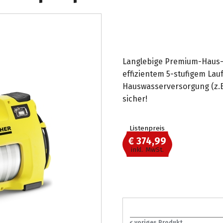
Langlebige Premium-Haus-
effizientem 5-stufigem La
Hauswasserversorgung (z.B
sicher!
Listenpreis
€ 374,99
inkl. MwSt.
< voriges Produkt