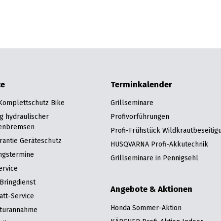
ce
Terminkalender
 Komplettschutz Bike
Grillseminare
g hydraulischer
Profivorführungen
enbremsen
Profi-Frühstück Wildkrautbeseitig
rantie Geräteschutz
HUSQVARNA Profi-Akkutechnik
ngstermine
Grillseminare in Pennigsehl
ervice
Bringdienst
Angebote & Aktionen
att-Service
Honda Sommer-Aktion
turannahme