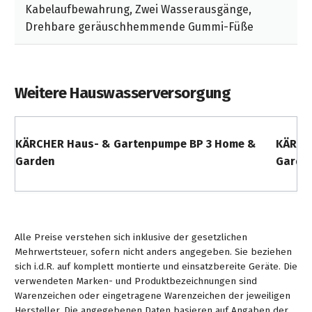
Kabelaufbewahrung, Zwei Wasserausgänge,
Drehbare geräuschhemmende Gummi-Füße
Weitere Hauswasserversorgung
KÄRCHER Haus- & Gartenpumpe BP 3 Home &
KÄRCH
Garden
Garde
Alle Preise verstehen sich inklusive der gesetzlichen
Mehrwertsteuer, sofern nicht anders angegeben. Sie beziehen
sich i.d.R. auf komplett montierte und einsatzbereite Geräte. Die
verwendeten Marken- und Produktbezeichnungen sind
Warenzeichen oder eingetragene Warenzeichen der jeweiligen
Hersteller. Die angegebenen Daten basieren auf Angaben der