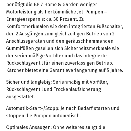
&
benötigt die BP 7 Home & Garden weniger
&
Handwerkzeuge
WEBER
Ansprechpartner
Prospekte
Motorleistung als herkömmliche Jet-Pumpen –
Prospekte
Grills
Energieersparnis: ca. 30 Prozent. Zu
Unsere
und
Kataloge
Komfortmerkmalen wie dem integrierten Fußschalter,
Marken
Grill-
&
den 2 Ausgängen zum gleichzeitigen Betrieb von 2
Zubehör
Prospekte
Ansprechpartner
Anschlussgeräten und den geräuschhemmenden
Gummifüßen gesellen sich Sicherheitsmerkmale wie
Kataloge
der serienmäßige Vorfilter und das integrierte
&
Rückschlagventil für einen zuverlässigen Betrieb.
Prospekte
Kärcher bietet eine Garantieverlängerung auf 5 Jahre.
Sicher und langlebig: Serienmäßig mit Vorfilter,
Videos
Rückschlagventil und Trockenlaufsicherung
ausgestattet.
Automatik-Start-/Stopp: Je nach Bedarf starten und
stoppen die Pumpen automatisch.
Optimales Ansaugen: Ohne weiteres saugt die