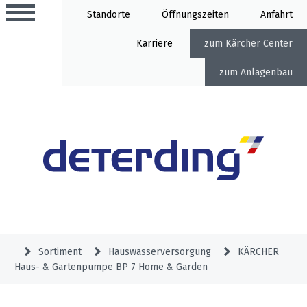
Standorte
Öffnung
Anfahrt
Karriere
Kärcher Center
Anlagenbau
Aktionen
Beratungstermine
Sortiment
Aktuelles
Gartentechnik
Service
&
Sortiment
Hauswasserversorgung
KÄRCHER
Angebote
Haus- & Gartenpumpe BP 7 Home & Garden
Motorgeräte
&
Beratungstermine
Schlosserei
Aktionen
Aktionen
Mähroboter