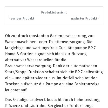
gräpel
Kataloge
-
FAQ
Stationäre
in
STIHL
Sonderbestellung
Betriebsstoffe
Reinigungstechnik
&
Fahrrad-
exklusive
/
Hol-
Maschinen
der
Mähroboter
Sonnenliegen
Produktübersicht
Prospekte
Zubehör
Sondermodelle
Häufige
&
Schlosserei
Geschenkverpackung
Forstkleidung
/
deterding
< voriges Produkt
nächstes Produkt >
Fragen
Benzin-
Bringdienst
/
Relaxsessel
+
Fahrrad-
Trennschleifer
...
Bestickungen
Schnittschutz
gräpel
Bekleidung
Kataloge
Unser
in
Strandkörbe
Ob zur druckkonstanten Gartenbewässerung, zur
Anlagenbau
&
Drucklufttechnik
Liefergebiet
der
Lose
Fanartikel
Waschmaschinen- oder Toilettenversorgung: Die
Sicherheit
Prospekte
Logistik
Eisenwaren
Sonnenschirme
langlebige und wartungsfreie Qualitätspumpe BP 7
Schweißtechnik
Sortiment
Home & Garden eignet sich ideal zur Nutzung
Service
Videos
...
Wasserschlauch
Biohort
alternativer Wasserquellen für die
Technische
in
meterweise
Unsere
Sortiment
Brauchwasserversorgung. Dank der automatischen
Termine
Gase
der
Deko-
Marken
Start/Stopp-Funktion schaltet sich die BP 7 selbsttätig
Schlüsseldienst
Verwaltung
Artikel
Unsere
ein – und später wieder aus. Im Notfall schaltet der
Ansprechpartner
Verbrauchsmaterial
Ansprechpartner
Marken
Trockenlaufschutz die Pumpe ab; eine Fehleranzeige
Stahl-
Geschäftsführung
Sortiment
Kundenkarte
Werkstatteinrichtung
leuchtet auf.
Zuschnitte
Videos
Ansprechpartner
"Grill
Unsere
Das 5-stufige Laufwerk besticht durch hohe Leistung,
Arbeitsschutz
Club"
Batterierücknahme
Kataloge
Marken
Effizienz und Laufruhe. Bei gleicher Fördermenge
Kataloge