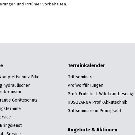
erungen und Irrtümer vorbehalten.
ce
Terminkalender
 Komplettschutz Bike
Grillseminare
g hydraulischer
Profivorführungen
enbremsen
Profi-Frühstück Wildkrautbeseitig
rantie Geräteschutz
HUSQVARNA Profi-Akkutechnik
ngstermine
Grillseminare in Pennigsehl
ervice
Bringdienst
Angebote & Aktionen
att-Service