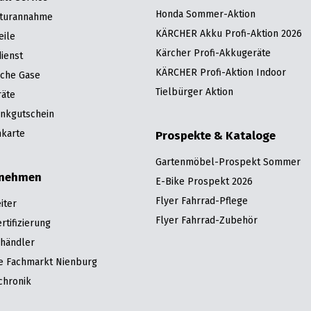
Honda Sommer-Aktion
turannahme
KÄRCHER Akku Profi-Aktion 2026
eile
Kärcher Profi-Akkugeräte
ienst
KÄRCHER Profi-Aktion Indoor
sche Gase
Tielbürger Aktion
räte
nkgutschein
karte
Prospekte & Kataloge
Gartenmöbel-Prospekt Sommer
rnehmen
E-Bike Prospekt 2026
Flyer Fahrrad-Pflege
iter
Flyer Fahrrad-Zubehör
tifizierung
hhändler
re Fachmarkt Nienburg
chronik