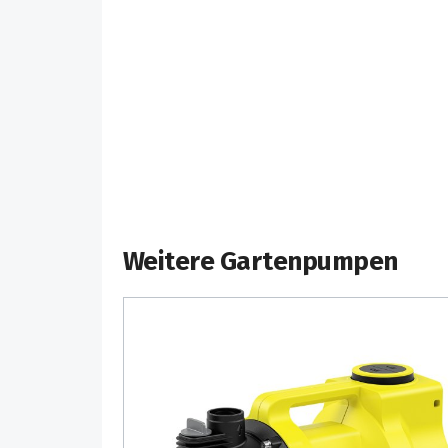
aus 8 m Tiefe an, z.B. aus einer Zisterne.
Optimierte Anschlüsse: Das perfekt abges
ermöglicht das werkzeugfreie Anschließen 
Einfüllöffnung ermöglicht die einfache Bef
Ablassschraube: Optimaler Schutz gegen F
Ergonomischer Griff für komfortable Hand
Transport.
Weitere Gartenpumpen