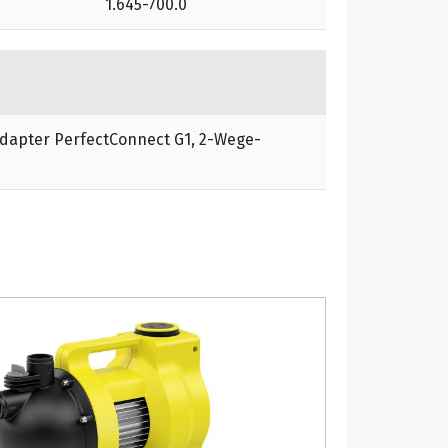
1.645-700.0
Adapter PerfectConnect G1, 2-Wege-