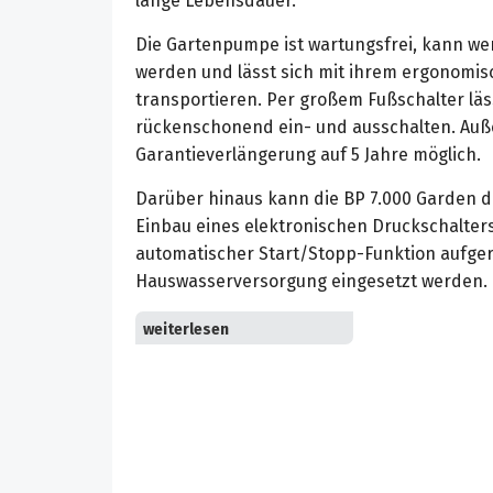
lange Lebensdauer.
Die Gartenpumpe ist wartungsfrei, kann w
werden und lässt sich mit ihrem ergonomis
transportieren. Per großem Fußschalter läs
rückenschonend ein- und ausschalten. Auß
Garantieverlängerung auf 5 Jahre möglich.
Darüber hinaus kann die BP 7.000 Garden d
Einbau eines elektronischen Druckschalter
automatischer Start/Stopp-Funktion aufger
Hauswasserversorgung eingesetzt werden.
Robust und langlebig: Kärcher bietet eine 
fünf Jahre.
Komfortabler Fußschalter: Bequemes und 
Ausschalten.
Optimales Ansaugen: Ohne weiteres saugt 