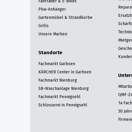
Fahrräder & E-Bikes
Repara
Pkw-Anhänger
Ersatzt
Gartenmöbel & Strandkörbe
Schärfd
Grills
Techni
Unsere Marken
Mietge
Gesche
Standorte
Kunden
Fachmarkt Garbsen
KÄRCHER Center in Garbsen
Unte
Fachmarkt Nienburg
Mitarbe
SB-Waschanlage Nienburg
QMF-Zer
Fachmarkt Pennigsehl
1a Fac
Schlosserei in Pennigsehl
30 Jah
Firmen