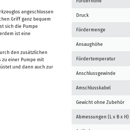
Förderhöhe
erkzeuglos angeschlossen
Druck
chen Griff ganz bequem
st sich die Pumpe
Fördermenge
erdem ist eine
Ansaughöhe
urch den zusätzlichen
Fördertemperatur
s zu einer Pumpe mit
üstet und dann auch zur
Anschlussgewinde
Garantieverlängerung auf
Amschlusskabel
Gewicht ohne Zubehör
rückenschonendes Ein- und
Abmessungen (L x B x H)
die Qualitätspumpe Wasser