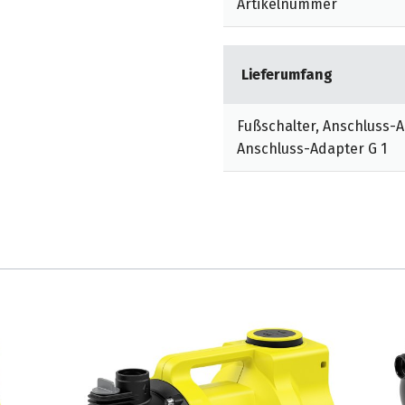
Artikelnummer
timmte Dichtungssystem
der Pumpe. Die separate
Lieferumfang
üllung vor dem Gebrauch.
rostschäden.
Fußschalter, Anschluss-
Anschluss-Adapter G 1
habung und leichten