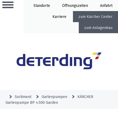
Standorte
Öffnung
Anfahrt
Karriere
Kärcher Center
Anlagenbau
Aktionen
Beratungstermine
Sortiment
Aktuelles
Gartentechnik
Service
&
Sortiment
Gartenpumpen
KÄRCHER
Angebote
Gartenpumpe BP 4.500 Garden
Motorgeräte
&
Beratungstermine
Schlosserei
Aktionen
Aktionen
Mähroboter