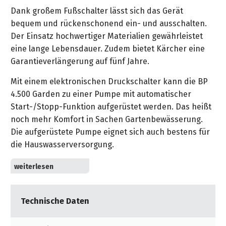
&
&
Handwerkzeuge
WEBER
Dank großem Fußschalter lässt sich das Gerät
Ansprechpartner
Prospekte
Prospekte
Grills
bequem und rückenschonend ein- und ausschalten.
Unsere
und
Der Einsatz hochwertiger Materialien gewährleistet
Kataloge
Marken
Grill-
eine lange Lebensdauer. Zudem bietet Kärcher eine
&
Zubehör
Garantieverlängerung auf fünf Jahre.
Prospekte
Ansprechpartner
Mit einem elektronischen Druckschalter kann die BP
Kataloge
4.500 Garden zu einer Pumpe mit automatischer
&
Start-/Stopp-Funktion aufgerüstet werden. Das heißt
Prospekte
noch mehr Komfort in Sachen Gartenbewässerung.
Die aufgerüstete Pumpe eignet sich auch bestens für
Videos
die Hauswasserversorgung.
Robust und langlebig: Kärcher bietet eine
Garantieverlängerung auf fünf Jahre.
Komfortabler Fußschalter: Bequemes und
Technische Daten
rückenschonendes Ein- und Ausschalten.