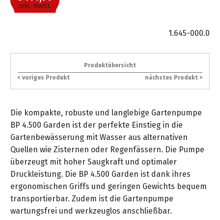
gräpel
Kataloge
Honda
FAQ
inkl. MwSt.
Stationäre
in
STIHL
Sonderbestellung
Betriebsstoffe
Reinigungstechnik
&
Fahrrad-
Aktionsmodelle
/
Hol-
Maschinen
der
Mähroboter
Sonnenliegen
Prospekte
Zubehör
Häufige
&
Schlosserei
1.645-000.0
Geschenkverpackung
Forstkleidung
/
deterding
Fragen
Benzin-
Bringdienst
/
Relaxsessel
+
Fahrrad-
Trennschleifer
...
Bestickungen
Schnittschutz
gräpel
Bekleidung
Kataloge
Produktübersicht
Unser
in
Strandkörbe
Anlagenbau
&
Drucklufttechnik
< voriges Produkt
nächstes Produkt >
Liefergebiet
der
Lose
Fanartikel
Sicherheit
Prospekte
Logistik
Eisenwaren
Sonnenschirme
Schweißtechnik
Sortiment
Service
Die kompakte, robuste und langlebige Gartenpumpe
Videos
...
Wasserschlauch
Biohort
Technische
BP 4.500 Garden ist der perfekte Einstieg in die
in
meterweise
Unsere
Sortiment
Termine
Gase
Gartenbewässerung mit Wasser aus alternativen
der
Deko-
Marken
Quellen wie Zisternen oder Regenfässern. Die Pumpe
Schlüsseldienst
Verwaltung
Artikel
Unsere
Ansprechpartner
Verbrauchsmaterial
überzeugt mit hoher Saugkraft und optimaler
Ansprechpartner
Marken
Druckleistung. Die BP 4.500 Garden ist dank ihres
Stahl-
Geschäftsführung
Sortiment
Kundenkarte
Werkstatteinrichtung
ergonomischen Griffs und geringen Gewichts bequem
Zuschnitte
Videos
Ansprechpartner
"Grill
transportierbar. Zudem ist die Gartenpumpe
Unsere
Arbeitsschutz
Club"
Batterierücknahme
wartungsfrei und werkzeuglos anschließbar.
Kataloge
Marken
Kataloge