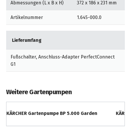
Abmessungen (L x B x H)
372 x 186 x 231 mm
Artikelnummer
1.645-000.0
Lieferumfang
Fußschalter, Anschluss-Adapter PerfectConnect
G1
Weitere Gartenpumpen
KÄRCHER Gartenpumpe BP 5.000 Garden
KÄRCH