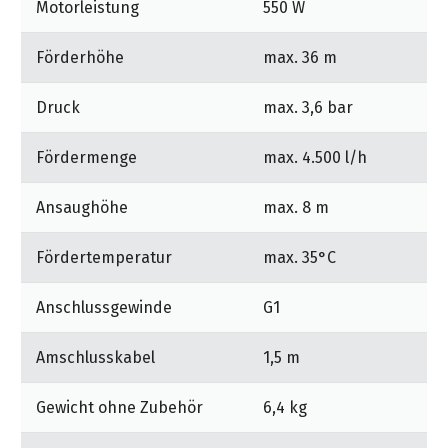
Motorleistung
550 W
Optimales Ansaugen: Ohne weiteres saugt die
Qualitätspumpe Wasser aus 8 m Tiefe an, z.B. aus
Förderhöhe
max. 36 m
einer Zisterne.
Optimierte Anschlüsse: Das perfekt abgestimmte
Druck
max. 3,6 bar
Dichtungssystem ermöglicht das werkzeugfreie
Anschließen der Pumpe. Die separate Einfüllöffnung
Fördermenge
max. 4.500 l/h
ermöglicht die einfache Befüllung vor dem Gebrauch.
Ansaughöhe
max. 8 m
Ablassschraube: Optimaler Schutz gegen
Frostschäden.
Fördertemperatur
max. 35°C
Ergonomischer Griff für komfortable Handhabung und
leichten Transport.
Anschlussgewinde
G1
Amschlusskabel
1,5 m
Gewicht ohne Zubehör
6,4 kg