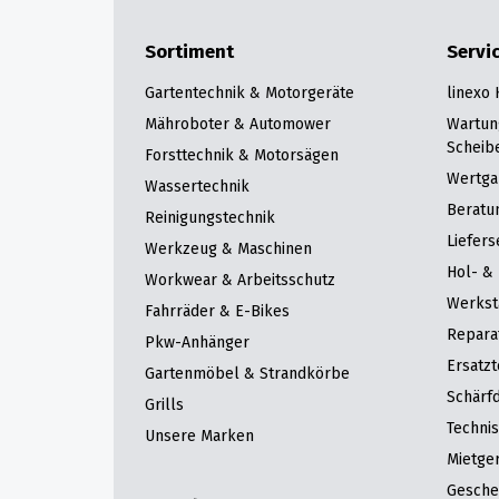
Sortiment
Servi
Gartentechnik & Motorgeräte
linexo
Mähroboter & Automower
Wartun
Scheib
Forsttechnik & Motorsägen
Wertga
Wassertechnik
Beratu
Reinigungstechnik
Liefers
Werkzeug & Maschinen
Hol- & 
Workwear & Arbeitsschutz
Werkst
Fahrräder & E-Bikes
Repara
Pkw-Anhänger
Ersatzt
Gartenmöbel & Strandkörbe
Schärfd
Grills
Techni
Unsere Marken
Mietge
Gesche