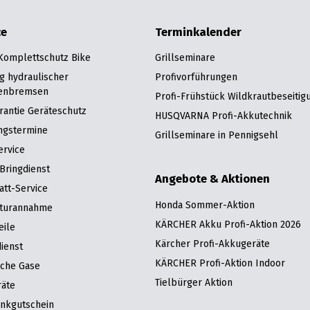
ce
Terminkalender
 Komplettschutz Bike
Grillseminare
g hydraulischer
Profivorführungen
enbremsen
Profi-Frühstück Wildkrautbeseitig
rantie Geräteschutz
HUSQVARNA Profi-Akkutechnik
ngstermine
Grillseminare in Pennigsehl
ervice
Bringdienst
Angebote & Aktionen
att-Service
Honda Sommer-Aktion
turannahme
KÄRCHER Akku Profi-Aktion 2026
eile
Kärcher Profi-Akkugeräte
ienst
KÄRCHER Profi-Aktion Indoor
sche Gase
Tielbürger Aktion
räte
nkgutschein