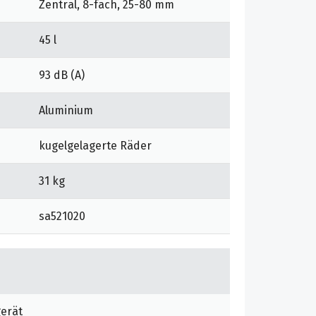
Zentral, 8-fach, 25-80 mm
45 l
93 dB (A)
Aluminium
kugelgelagerte Räder
31 kg
sa521020
gerät