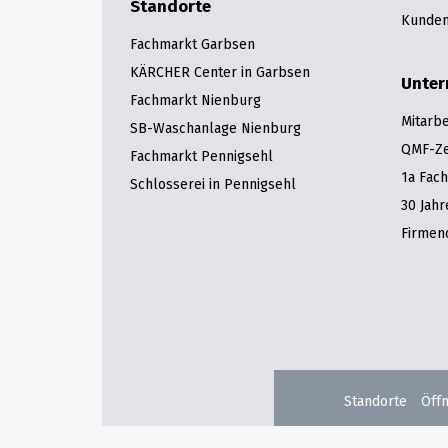
Standorte
Kunden
Fachmarkt Garbsen
KÄRCHER Center in Garbsen
Unte
Fachmarkt Nienburg
Mitarbe
SB-Waschanlage Nienburg
QMF-Zer
Fachmarkt Pennigsehl
1a Fac
Schlosserei in Pennigsehl
30 Jah
Firmen
Standorte
Öff