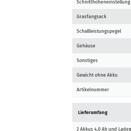
Schnitthöheneinstellung
nitthöhenverstellung
Grasfangsack
ie Höhe des Führungsholms
Schallleistungspegel
etige Innovationen. Zur
Gehäuse
ndards werden alle SABO
rüft. Alle SABO Geräte
Sonstiges
erfüllen damit die
tze. Doch damit nicht
Gewicht ohne Akku
rten SABO Rasenmäher vom
halten das GS-Zeichen für
Artikelnummer
Lieferumfang
2 Akkus 4,0 Ah und Lade