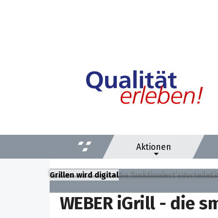
Aktionen
Grillen wird digital
So funktioniert’s
Vorteile
E
WEBER iGrill - die 