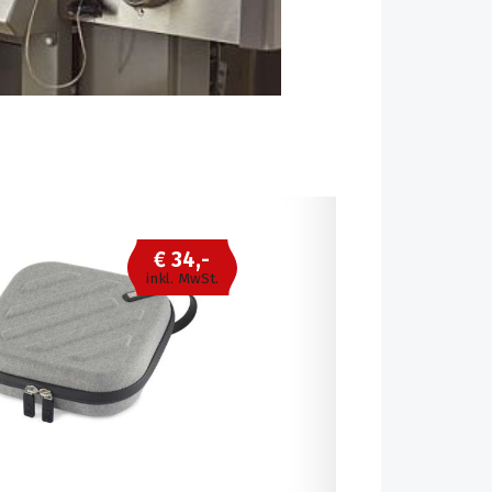
€ 34,-
inkl. MwSt.