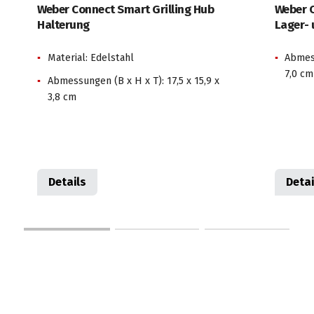
Weber Connect Smart Grilling Hub
Weber C
Halterung
Lager-
Material: Edelstahl
Abmess
7,0 cm
Abmessungen (B x H x T): 17,5 x 15,9 x
3,8 cm
Details
Detai