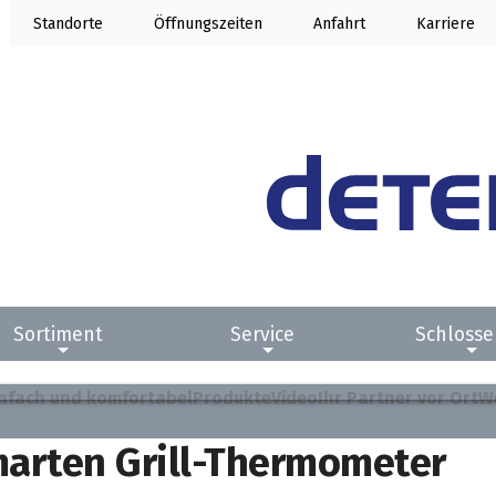
Standorte
Öffnung
Anfahrt
Karriere
Sortiment
Service
Schlosse
infach und komfortabel
Produkte
Video
Ihr Partner vor Ort
W
smarten Grill-Thermometer