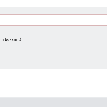
nn alle mit * markierten Felder ausgefüllt sind.
nn bekannt)