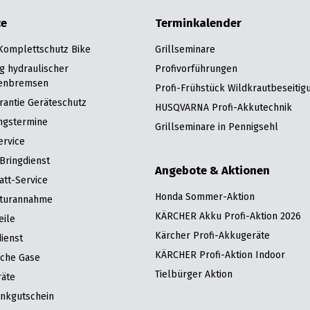
ce
Terminkalender
 Komplettschutz Bike
Grillseminare
g hydraulischer
Profivorführungen
enbremsen
Profi-Frühstück Wildkrautbeseitig
rantie Geräteschutz
HUSQVARNA Profi-Akkutechnik
ngstermine
Grillseminare in Pennigsehl
ervice
Bringdienst
Angebote & Aktionen
att-Service
Honda Sommer-Aktion
turannahme
KÄRCHER Akku Profi-Aktion 2026
eile
Kärcher Profi-Akkugeräte
ienst
KÄRCHER Profi-Aktion Indoor
sche Gase
Tielbürger Aktion
räte
nkgutschein