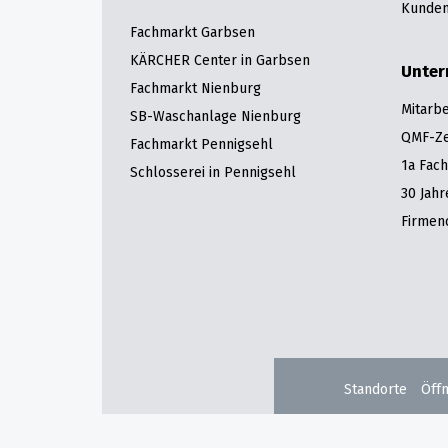
Kunden
Fachmarkt Garbsen
KÄRCHER Center in Garbsen
Unte
Fachmarkt Nienburg
Mitarbe
SB-Waschanlage Nienburg
QMF-Zer
Fachmarkt Pennigsehl
1a Fac
Schlosserei in Pennigsehl
30 Jah
Firmen
Standorte
Öff