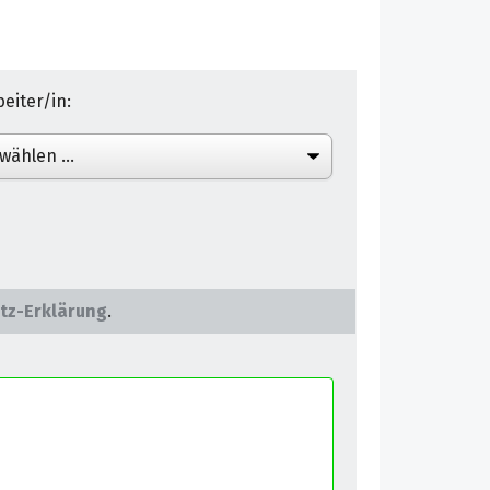
eiter/in:
tz-Erklärung
.