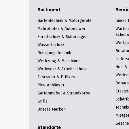
Sortiment
Servi
Gartentechnik & Motorgeräte
linexo
Mähroboter & Automower
Wartun
Scheib
Forsttechnik & Motorsägen
Wertga
Wassertechnik
Beratu
Reinigungstechnik
Liefers
Werkzeug & Maschinen
Hol- & 
Workwear & Arbeitsschutz
Werkst
Fahrräder & E-Bikes
Repara
Pkw-Anhänger
Ersatzt
Gartenmöbel & Strandkörbe
Schärfd
Grills
Techni
Unsere Marken
Mietge
Gesche
Standorte