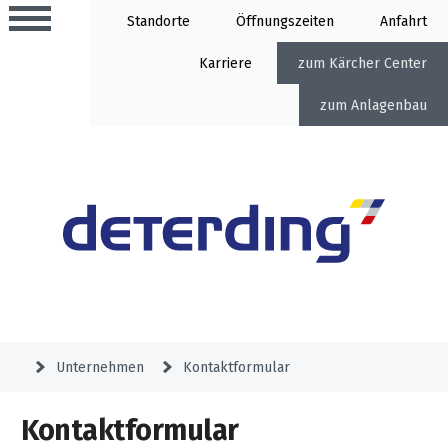
Standorte
Öffnung
Anfahrt
Karriere
Kärcher Center
Anlagenbau
Aktionen
Beratungstermine
Sortiment
Aktuelles
Gartentechnik
Service
&
Unternehmen
Kontaktformular
Angebote
Motorgeräte
&
Beratungstermine
Schlosserei
Kontaktformular
Aktionen
Aktionen
Mähroboter