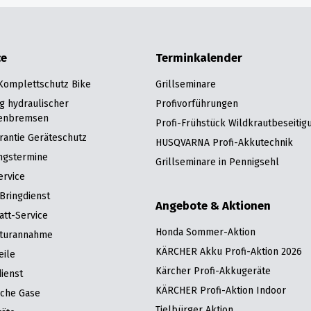
ce
Terminkalender
 Komplettschutz Bike
Grillseminare
g hydraulischer
Profivorführungen
enbremsen
Profi-Frühstück Wildkrautbeseitig
rantie Geräteschutz
HUSQVARNA Profi-Akkutechnik
ngstermine
Grillseminare in Pennigsehl
ervice
Bringdienst
Angebote & Aktionen
att-Service
Honda Sommer-Aktion
turannahme
KÄRCHER Akku Profi-Aktion 2026
eile
Kärcher Profi-Akkugeräte
ienst
KÄRCHER Profi-Aktion Indoor
sche Gase
Tielbürger Aktion