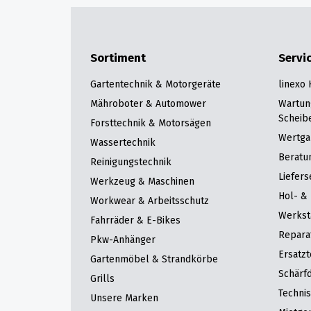
Sortiment
Servi
Gartentechnik & Motorgeräte
linexo
Mähroboter & Automower
Wartun
Scheib
Forsttechnik & Motorsägen
Wertga
Wassertechnik
Beratu
Reinigungstechnik
Liefers
Werkzeug & Maschinen
Hol- & 
Workwear & Arbeitsschutz
Werkst
Fahrräder & E-Bikes
Repara
Pkw-Anhänger
Ersatzt
Gartenmöbel & Strandkörbe
Schärfd
Grills
Techni
Unsere Marken