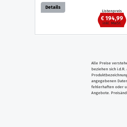
Details
Listenpreis
€ 194,99
inkl. MwSt.
Alle Preise versteh
beziehen sich i.d.R
Produktbezeichnung
angegebenen Daten 
fehlerhaften oder 
Angebote. Preisänd