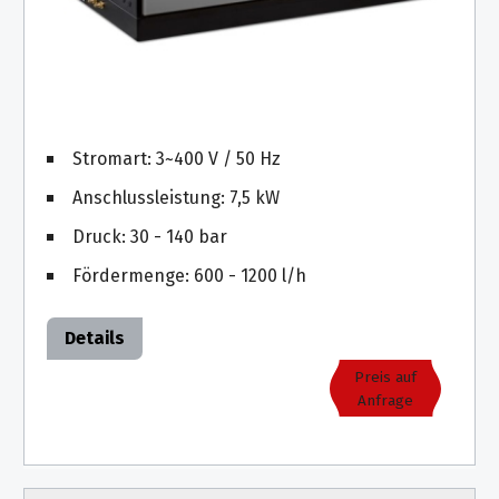
&
&
Handwerkzeuge
WEBER
Ansprechpartner
Prospekte
Prospekte
Grills
Unsere
und
Kataloge
Marken
Grill-
&
Zubehör
Prospekte
Ansprechpartner
Stromart: 3~400 V / 50 Hz
Anschlussleistung: 7,5 kW
Kataloge
&
Druck: 30 - 140 bar
Prospekte
Fördermenge: 600 - 1200 l/h
Videos
Details
Preis auf
Anfrage