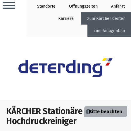
Standorte
Öffnung
Anfahrt
Karriere
Kärcher Center
Anlagenbau
Aktionen
Beratungstermine
Sortiment
Aktuelles
Gartentechnik
Service
&
KÄRCHER Stationäre
Angebote
Bitte beachten
Motorgeräte
&
Hochdruckreiniger
Beratungstermine
Schlosserei
Aktionen
Aktionen
Mähroboter