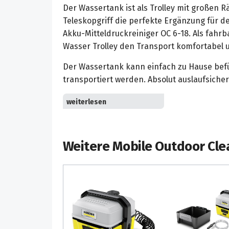
Der Wassertank ist als Trolley mit großen
Teleskopgriff die perfekte Ergänzung für d
Akku-Mitteldruckreiniger OC 6-18. Als fahr
Wasser Trolley den Transport komfortabel 
Der Wassertank kann einfach zu Hause befü
transportiert werden. Absolut auslaufsiche
Autarke und mobile Reinigung: Der 12 l Wass
Reinigung unterwegs auch ohne Wasseransc
reicht für 3–5 stärker verschmutzte Fahrr
wie z. B. Garten- und Campingstühle. Der 
Weitere Mobile Outdoor Cle
Hause befüllt werden. Auslaufsicher dank S
Hervorragende Mobilität auf großen Räder
Griffhöhe: Große Räder für den sicheren u
auf unebenem Boden oder auf Gartenwegen
Absätze. Der Aluminium-Teleskopgriff lässt 
Transport ausziehen. Eingeschoben spart er