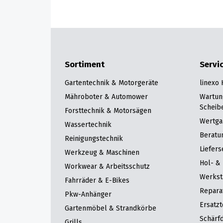
Sortiment
Servi
Gartentechnik & Motorgeräte
linexo
Mähroboter & Automower
Wartun
Scheib
Forsttechnik & Motorsägen
Wertga
Wassertechnik
Beratu
Reinigungstechnik
Liefers
Werkzeug & Maschinen
Hol- & 
Workwear & Arbeitsschutz
Werkst
Fahrräder & E-Bikes
Repara
Pkw-Anhänger
Ersatzt
Gartenmöbel & Strandkörbe
Schärfd
Grills