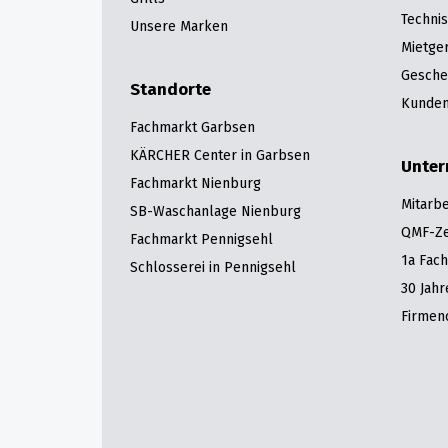
Techni
Unsere Marken
Mietge
Gesche
Standorte
Kunden
Fachmarkt Garbsen
KÄRCHER Center in Garbsen
Unte
Fachmarkt Nienburg
Mitarbe
SB-Waschanlage Nienburg
QMF-Zer
Fachmarkt Pennigsehl
1a Fac
Schlosserei in Pennigsehl
30 Jah
Firmen