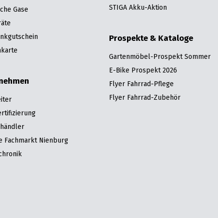
STIGA Akku-Aktion
sche Gase
räte
nkgutschein
Prospekte & Kataloge
karte
Gartenmöbel-Prospekt Sommer
E-Bike Prospekt 2026
rnehmen
Flyer Fahrrad-Pflege
Flyer Fahrrad-Zubehör
iter
tifizierung
hhändler
re Fachmarkt Nienburg
chronik