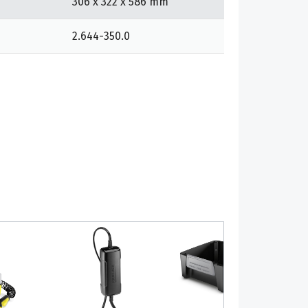
306 x 322 x 586 mm
2.644-350.0