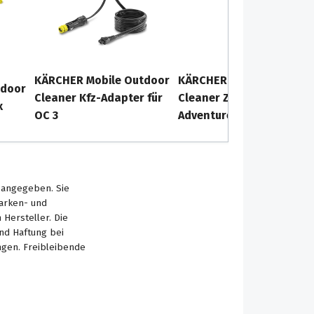
KÄRCHER Mobile Outdoor
KÄRCHER Mobile Outdoor
tdoor
Cleaner Kfz-Adapter für
Cleaner Zubehörbox
x
OC 3
Adventure
s angegeben. Sie
Marken- und
Hersteller. Die
nd Haftung bei
ngen. Freibleibende