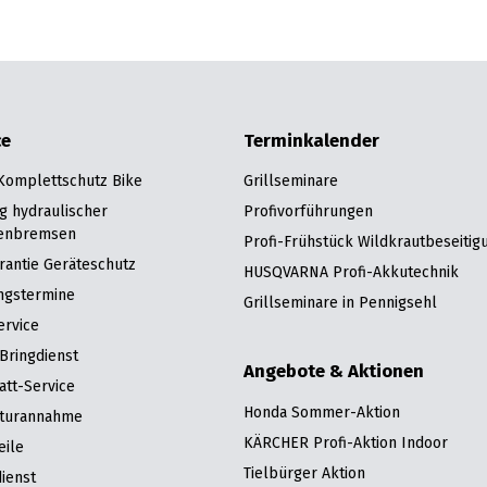
ce
Terminkalender
 Komplettschutz Bike
Grillseminare
g hydraulischer
Profivorführungen
enbremsen
Profi-Frühstück Wildkrautbeseitig
rantie Geräteschutz
HUSQVARNA Profi-Akkutechnik
ngstermine
Grillseminare in Pennigsehl
ervice
Bringdienst
Angebote & Aktionen
att-Service
Honda Sommer-Aktion
turannahme
KÄRCHER Profi-Aktion Indoor
eile
Tielbürger Aktion
ienst