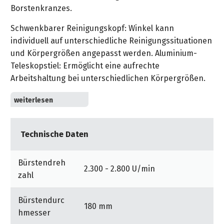
&
&
Borstenkranzes.
Handwerkzeuge
WEBER
Ansprechpartner
Prospekte
Prospekte
Grills
Schwenkbarer Reinigungskopf: Winkel kann
Unsere
und
Kataloge
individuell auf unterschiedliche Reinigungssituationen
Marken
Grill-
&
und Körpergrößen angepasst werden. Aluminium-
Zubehör
Prospekte
Teleskopstiel: Ermöglicht eine aufrechte
Ansprechpartner
Arbeitshaltung bei unterschiedlichen Körpergrößen.
Kataloge
Ergonomisches Griffdesign für eine komfortable und
&
rückenschonende Arbeitshaltung. In den Griff
Prospekte
integrierte Aufhängöse für eine einfache
Technische Daten
Aufbewahrung/Aufhängung.
Videos
Die 18 V Kärcher Battery Power-Akkuplattform
Bürstendreh
garantiert maximale Mobilität. Der Akku kann in
2.300 - 2.800 U/min
zahl
anderen 18 V Li-Ion Plattformgeräten verwendet
werden.
Bürstendurc
180 mm
hmesser