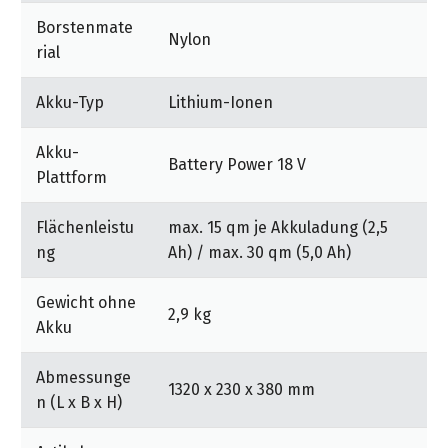
Borstenmate
Nylon
rial
Akku-Typ
Lithium-Ionen
Akku-
Battery Power 18 V
Plattform
Flächenleistu
max. 15 qm je Akkuladung (2,5
ng
Ah) / max. 30 qm (5,0 Ah)
Gewicht ohne
2,9 kg
Akku
Abmessunge
1320 x 230 x 380 mm
n (L x B x H)