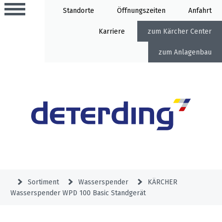
Standorte
Öffnung
Anfahrt
Karriere
Kärcher Center
Anlagenbau
Aktionen
Beratungstermine
Sortiment
Aktuelles
Gartentechnik
Service
&
Sortiment
Wasserspender
KÄRCHER
Angebote
Wasserspender WPD 100 Basic Standgerät
Motorgeräte
&
Beratungstermine
Schlosserei
Aktionen
Aktionen
Mähroboter