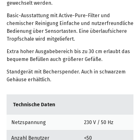
&
gewechselt werden.
&
Handwerkzeuge
WEBER
Ansprechpartner
Prospekte
Prospekte
Grills
Basic-Ausstattung mit Active-Pure-Filter und
Unsere
und
chemischer Reinigung Einfache und nutzerfreundliche
Kataloge
Marken
Grill-
Bedienung über Sensortasten. Eine überlaufsichere
&
Zubehör
Tropfschale wird mitgeliefert.
Prospekte
Ansprechpartner
Extra hoher Ausgabebereich bis zu 30 cm erlaubt das
Kataloge
bequeme Befüllen auch größerer Gefäße.
&
Standgerät mit Becherspender. Auch in schwarzem
Prospekte
Gehäuse erhältlich.
Videos
Technische Daten
Netzspannung
230 V / 50 Hz
Anzahl Benutzer
<50