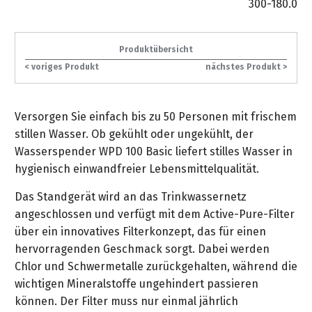
300-180.0
gräpel
Kataloge
Honda
FAQ
Stationäre
in
STIHL
Sonderbestellung
Betriebsstoffe
Reinigungstechnik
&
Fahrrad-
Aktionsmodelle
/
Hol-
Maschinen
der
Mähroboter
Sonnenliegen
Prospekte
Zubehör
Häufige
&
Schlosserei
Geschenkverpackung
Forstkleidung
/
Produktübersicht
deterding
Fragen
Benzin-
Bringdienst
/
Relaxsessel
< voriges Produkt
nächstes Produkt >
+
Fahrrad-
Trennschleifer
...
Bestickungen
Schnittschutz
gräpel
Bekleidung
Kataloge
Unser
in
Strandkörbe
Anlagenbau
&
Drucklufttechnik
Liefergebiet
der
Lose
Versorgen Sie einfach bis zu 50 Personen mit frischem
Fanartikel
Sicherheit
Prospekte
Logistik
Eisenwaren
Sonnenschirme
stillen Wasser. Ob gekühlt oder ungekühlt, der
Schweißtechnik
Sortiment
Wasserspender WPD 100 Basic liefert stilles Wasser in
Service
Videos
...
Wasserschlauch
Biohort
hygienisch einwandfreier Lebensmittelqualität.
Technische
in
meterweise
Unsere
Sortiment
Termine
Gase
Das Standgerät wird an das Trinkwassernetz
der
Deko-
Marken
angeschlossen und verfügt mit dem Active-Pure-Filter
Schlüsseldienst
Verwaltung
Artikel
Unsere
Ansprechpartner
Verbrauchsmaterial
über ein innovatives Filterkonzept, das für einen
Ansprechpartner
Marken
Stahl-
hervorragenden Geschmack sorgt. Dabei werden
Geschäftsführung
Sortiment
Kundenkarte
Werkstatteinrichtung
Zuschnitte
Chlor und Schwermetalle zurückgehalten, während die
Videos
Ansprechpartner
"Grill
Unsere
wichtigen Mineralstoffe ungehindert passieren
Arbeitsschutz
Club"
Batterierücknahme
Kataloge
Marken
können. Der Filter muss nur einmal jährlich
Kataloge