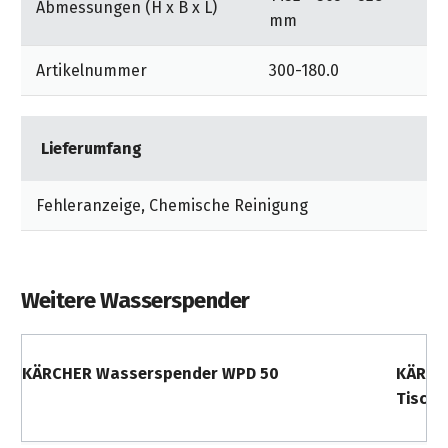
Abmessungen (H x B x L)
mm
Artikelnummer
300-180.0
Lieferumfang
Fehleranzeige, Chemische Reinigung
Weitere Wasserspender
KÄRCHER Wasserspender WPD 50
KÄRCH
Tischg