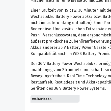
Mischeinsatz für eine ideale Schmutzaufna
Einer Laufzeit von 15 bzw. 30 Minuten mit 
Wechselakku Battery Power 36/25 bzw. Batt
nicht im Lieferumfang enthalten). Einer Pa
Bodendüse. Und zusätzlichen Extras wie der 
Push“-Verschlusssystem, dem ergonomische
äußerst praktischen Zubehöraufbewahrung.
Akkus anderer 36 V Battery Power Geräte 
Kompatibilität auch im WD 3 Battery Premi
Der 36 V Battery Power Wechselakku ermögl
unabhängig vom Stromnetz und schafft so 
Bewegungsfreiheit. Real Time Technology m
Restlaufzeit, Restladezeit und Akkukapazitä
Geräten des 36 V Battery Power Systems.
Überall dort, wo Saugen nicht möglich ist, hi
Blasfunktion. Mühelose Schmutzentfernung
Kiesbeet.