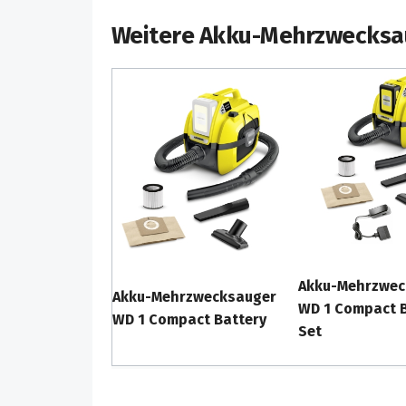
Weitere Akku-Mehrzwecksa
Bodendüse und Saugschlauch für bestes Re
trockener oder nasser, feiner oder grober 
Arbeitskomfort und Flexibilität beim Saugen
„Pull & Push“-Verschluss-System zum leicht
Öffnen und Schließen des Behälters.
Akku-Mehrzwec
Akku-Mehrzwecksauger
WD 1 Compact B
WD 1 Compact Battery
Set