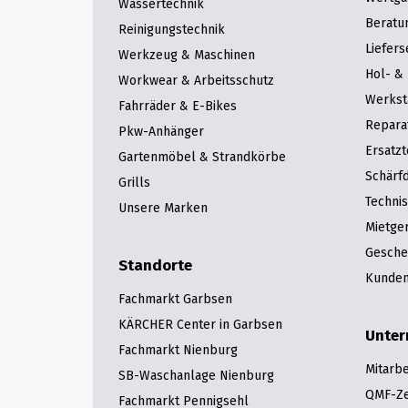
Wassertechnik
Beratu
Reinigungstechnik
Liefers
Werkzeug & Maschinen
Hol- & 
Workwear & Arbeitsschutz
Werkst
Fahrräder & E-Bikes
Repara
Pkw-Anhänger
Ersatzt
Gartenmöbel & Strandkörbe
Schärfd
Grills
Techni
Unsere Marken
Mietge
Gesche
Standorte
Kunden
Fachmarkt Garbsen
KÄRCHER Center in Garbsen
Unte
Fachmarkt Nienburg
Mitarbe
SB-Waschanlage Nienburg
QMF-Zer
Fachmarkt Pennigsehl