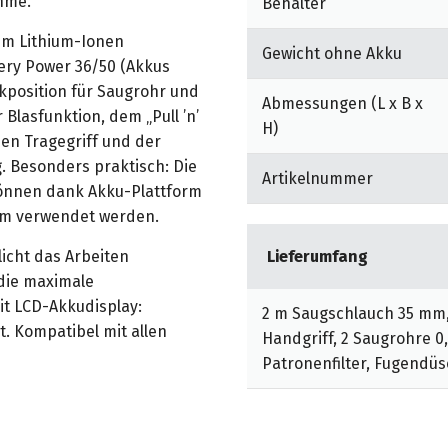
hme.
Behälter
dem Lithium-Ionen
Gewicht ohne Akku
ery Power 36/50 (Akkus
rkposition für Saugrohr und
Abmessungen (L x B x
Blasfunktion, dem „Pull ’n’
H)
n Tragegriff und der
 Besonders praktisch: Die
Artikelnummer
können dank Akku-Plattform
um verwendet werden.
icht das Arbeiten
Lieferumfang
die maximale
it LCD-Akkudisplay:
2 m Saugschlauch 35 mm
t. Kompatibel mit allen
Handgriff, 2 Saugrohre 
Patronenfilter, Fugendüse
lft die praktische
 zum Beispiel aus einem