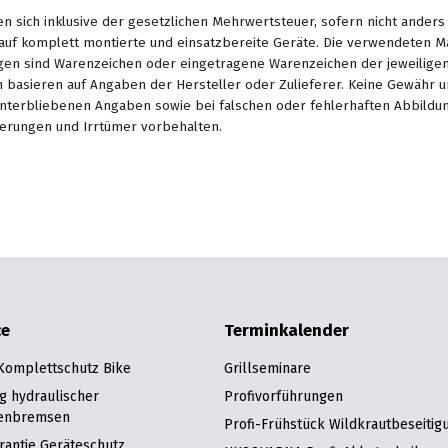
en sich inklusive der gesetzlichen Mehrwertsteuer, sofern nicht ander
. auf komplett montierte und einsatzbereite Geräte. Die verwendeten 
en sind Warenzeichen oder eingetragene Warenzeichen der jeweiligen 
basieren auf Angaben der Hersteller oder Zulieferer. Keine Gewähr u
unterbliebenen Angaben sowie bei falschen oder fehlerhaften Abbildu
erungen und Irrtümer vorbehalten.
ce
Terminkalender
 Komplettschutz Bike
Grillseminare
g hydraulischer
Profivorführungen
enbremsen
Profi-Frühstück Wildkrautbeseitig
rantie Geräteschutz