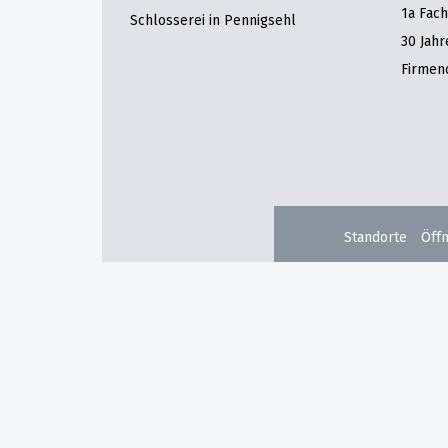
1a Fac
Schlosserei in Pennigsehl
30 Jah
Firmen
Standorte
Öff