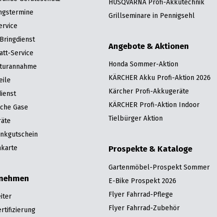
HUSQVARNA Profi-Akkutechnik
ngstermine
Grillseminare in Pennigsehl
ervice
Bringdienst
Angebote & Aktionen
att-Service
Honda Sommer-Aktion
turannahme
KÄRCHER Akku Profi-Aktion 2026
eile
Kärcher Profi-Akkugeräte
ienst
KÄRCHER Profi-Aktion Indoor
sche Gase
Tielbürger Aktion
räte
nkgutschein
karte
Prospekte & Kataloge
Gartenmöbel-Prospekt Sommer
rnehmen
E-Bike Prospekt 2026
Flyer Fahrrad-Pflege
iter
Flyer Fahrrad-Zubehör
tifizierung