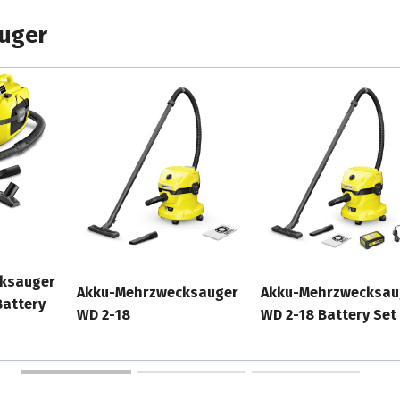
uger
inigungsergebnis, egal ob
Schmutz. Für höchsten
.
en, schnellen und sicheren
ksauger
Akku-Mehrzwecksauger
Akku-Mehrzwecksau
attery
WD 2-18
WD 2-18 Battery Set