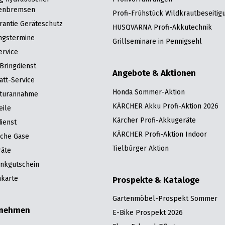
enbremsen
Profi-Frühstück Wildkrautbeseitig
rantie Geräteschutz
HUSQVARNA Profi-Akkutechnik
ngstermine
Grillseminare in Pennigsehl
ervice
Bringdienst
Angebote & Aktionen
att-Service
Honda Sommer-Aktion
turannahme
KÄRCHER Akku Profi-Aktion 2026
eile
Kärcher Profi-Akkugeräte
ienst
KÄRCHER Profi-Aktion Indoor
sche Gase
Tielbürger Aktion
räte
nkgutschein
karte
Prospekte & Kataloge
Gartenmöbel-Prospekt Sommer
rnehmen
E-Bike Prospekt 2026