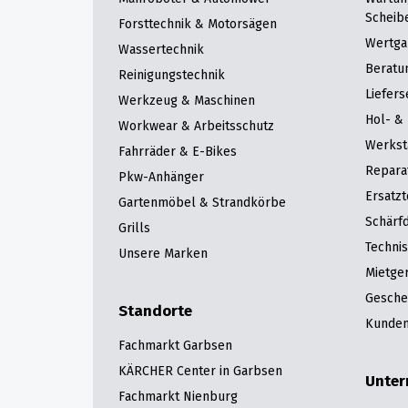
Scheib
Forsttechnik & Motorsägen
Wertga
Wassertechnik
Beratu
Reinigungstechnik
Liefers
Werkzeug & Maschinen
Hol- & 
Workwear & Arbeitsschutz
Werkst
Fahrräder & E-Bikes
Repara
Pkw-Anhänger
Ersatzt
Gartenmöbel & Strandkörbe
Schärfd
Grills
Techni
Unsere Marken
Mietge
Gesche
Standorte
Kunden
Fachmarkt Garbsen
KÄRCHER Center in Garbsen
Unte
Fachmarkt Nienburg