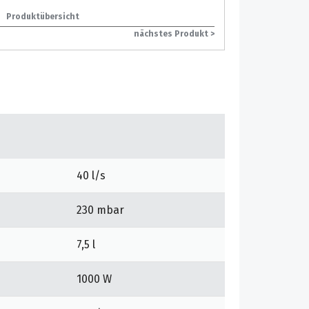
Produktübersicht
nächstes Produkt >
40 l/s
230 mbar
7,5 l
1000 W