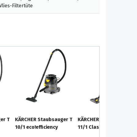
lies-Filtertüte
er T
KÄRCHER Staubsauger T
KÄRCHER Staubsauger T
10/1 eco!efficiency
11/1 Classic HEPA