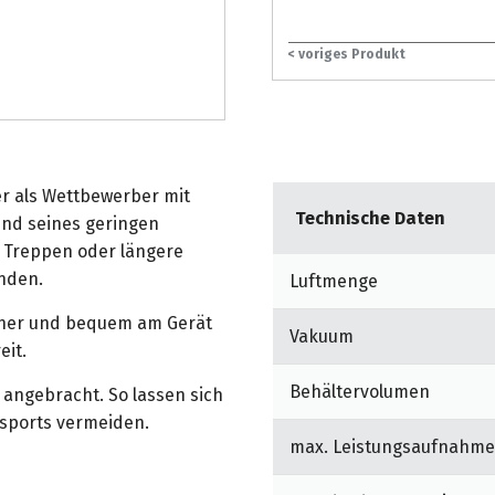
< voriges Produkt
ter als Wettbewerber mit
Technische Daten
nd seines geringen
 Treppen oder längere
nden.
Luftmenge
cher und bequem am Gerät
Vakuum
eit.
Behältervolumen
angebracht. So lassen sich
nsports vermeiden.
max. Leistungsaufnahme
nnen die Kleindüsen direkt
immer schnell zur Hand,