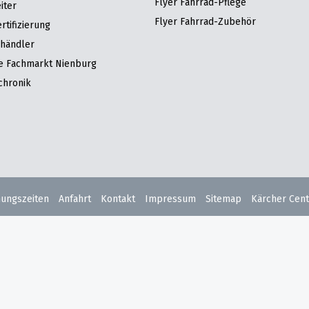
Flyer Fahrrad-Pflege
iter
Flyer Fahrrad-Zubehör
tifizierung
hhändler
re Fachmarkt Nienburg
chronik
nungszeiten
Anfahrt
Kontakt
Impressum
Sitemap
Kärcher Cent