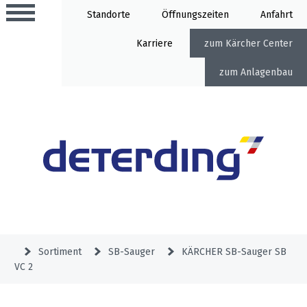
Standorte
Öffnung
Anfahrt
Karriere
Kärcher Center
Anlagenbau
Aktionen
Beratungstermine
Sortiment
Aktuelles
Gartentechnik
Service
&
Sortiment
SB-Sauger
KÄRCHER SB-Sauger SB
Angebote
VC 2
Motorgeräte
&
Beratungstermine
Schlosserei
Aktionen
Aktionen
Mähroboter