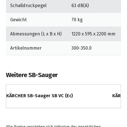
Schalldruckpegel
63 dB(A)
Gewicht
70 kg
Abmessungen (L x B x H)
1220 x 595 x 2200 mm
Artikelnummer
300-350.0
Weitere SB-Sauger
KÄRCHER SB-Sauger SB VC (Ec)
KÄRCHE
Alle Preise verstehen sich inklusive der gesetzlichen