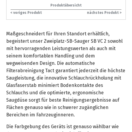
gräpel
Kataloge
Honda
FAQ
Stationäre
in
STIHL
Produktübersicht
Sonderbestellung
Betriebsstoffe
Reinigungstechnik
&
Fahrrad-
Aktionsmodelle
/
Hol-
Maschinen
der
Mähroboter
< voriges Produkt
nächstes Produkt >
Sonnenliegen
Prospekte
Zubehör
Häufige
&
Schlosserei
Geschenkverpackung
Forstkleidung
/
deterding
Fragen
Benzin-
Bringdienst
/
Relaxsessel
+
Fahrrad-
Trennschleifer
...
Maßgeschneidert für Ihren Standort erhältlich,
Bestickungen
Schnittschutz
gräpel
Bekleidung
Kataloge
Unser
in
begeistert unser Zweiplatz-SB-Sauger SB VC 2 sowohl
Strandkörbe
Anlagenbau
&
Drucklufttechnik
Liefergebiet
der
Lose
mit hervorragenden Leistungswerten als auch mit
Fanartikel
Sicherheit
Prospekte
Logistik
Eisenwaren
seinem komfortablen Handling und dem
Sonnenschirme
Schweißtechnik
wegweisenden Design. Die automatische
Sortiment
Service
Videos
...
Wasserschlauch
Biohort
Filterabreinigung Tact garantiert jederzeit die höchste
Technische
in
meterweise
Unsere
Saugleistung, die innovative Schlauchrückholung mit
Sortiment
Termine
Gase
der
Deko-
Marken
Glasfaserstab minimiert Bodenkontakte des
Schlüsseldienst
Verwaltung
Artikel
Schlauchs und die optimierte, ergonomische
Unsere
Ansprechpartner
Verbrauchsmaterial
Ansprechpartner
Saugdüse sorgt für beste Reinigungsergebnisse auf
Marken
Stahl-
Geschäftsführung
Sortiment
Flächen genauso wie in schwerer zugänglichen
Kundenkarte
Werkstatteinrichtung
Zuschnitte
Videos
Bereichen im Fahrzeuginneren.
Ansprechpartner
"Grill
Unsere
Arbeitsschutz
Club"
Batterierücknahme
Die Farbgebung des Geräts ist genauso wählbar wie
Kataloge
Marken
Kataloge