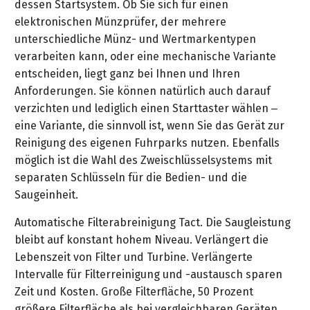
dessen Startsystem. Ob Sie sich für einen
&
&
Handwerkzeuge
WEBER
Ansprechpartner
elektronischen Münzprüfer, der mehrere
Prospekte
Prospekte
Grills
unterschiedliche Münz- und Wertmarkentypen
Unsere
und
Kataloge
verarbeiten kann, oder eine mechanische Variante
Marken
Grill-
&
entscheiden, liegt ganz bei Ihnen und Ihren
Zubehör
Prospekte
Anforderungen. Sie können natürlich auch darauf
Ansprechpartner
verzichten und lediglich einen Starttaster wählen –
eine Variante, die sinnvoll ist, wenn Sie das Gerät zur
Kataloge
Reinigung des eigenen Fuhrparks nutzen. Ebenfalls
&
möglich ist die Wahl des Zweischlüsselsystems mit
Prospekte
separaten Schlüsseln für die Bedien- und die
Saugeinheit.
Videos
Automatische Filterabreinigung Tact. Die Saugleistung
bleibt auf konstant hohem Niveau. Verlängert die
Lebenszeit von Filter und Turbine. Verlängerte
Intervalle für Filterreinigung und -austausch sparen
Zeit und Kosten. Große Filterfläche, 50 Prozent
größere Filterfläche als bei vergleichbaren Geräten.