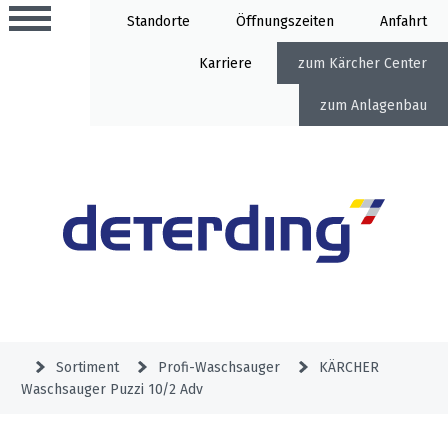
Standorte
Öffnung
Anfahrt
Karriere
Kärcher Center
Anlagenbau
Aktionen
Beratungstermine
Sortiment
Aktuelles
Gartentechnik
Service
&
Sortiment
Profi-Waschsauger
KÄRCHER
Angebote
Waschsauger Puzzi 10/2 Adv
Motorgeräte
&
Beratungstermine
Schlosserei
Aktionen
Aktionen
Mähroboter