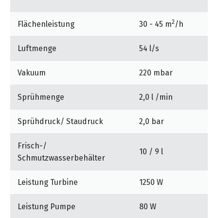
&
&
Handwerkzeuge
WEBER
Ansprechpartner
Prospekte
Prospekte
Grills
2
Flächenleistung
30 - 45 m
/h
Unsere
und
Kataloge
Marken
Grill-
Luftmenge
54 l/s
&
Zubehör
Prospekte
Ansprechpartner
Vakuum
220 mbar
Kataloge
Sprühmenge
2,0 l /min
&
Prospekte
Sprühdruck/ Staudruck
2,0 bar
Videos
Frisch-/
10 / 9 l
Schmutzwasserbehälter
Leistung Turbine
1250 W
Leistung Pumpe
80 W