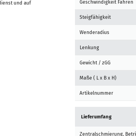
Geschwindigkeit Fahren
dienst und auf
Steigfähigkeit
ion des Kraftstoff- und
 Abgasmenge und
Wenderadius
Lenkung
mfort auch bei heißer
Gewicht / zGG
Maße ( L x B x H)
Artikelnummer
Lieferumfang
Zentralschmierung, Betr