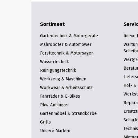
Sortiment
Servi
Gartentechnik & Motorgeräte
linexo
Mähroboter & Automower
Wartun
Scheib
Forsttechnik & Motorsägen
Wertga
Wassertechnik
Beratu
Reinigungstechnik
Liefers
Werkzeug & Maschinen
Hol- & 
Workwear & Arbeitsschutz
Werkst
Fahrräder & E-Bikes
Repara
Pkw-Anhänger
Ersatzt
Gartenmöbel & Strandkörbe
Schärfd
Grills
Techni
Unsere Marken
Mietge