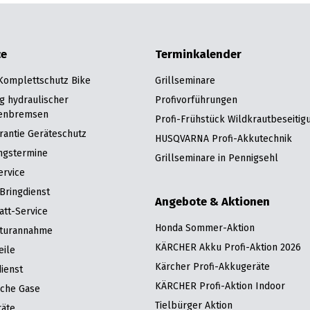
ce
Terminkalender
 Komplettschutz Bike
Grillseminare
g hydraulischer
Profivorführungen
enbremsen
Profi-Frühstück Wildkrautbeseitig
rantie Geräteschutz
HUSQVARNA Profi-Akkutechnik
ngstermine
Grillseminare in Pennigsehl
ervice
Bringdienst
Angebote & Aktionen
att-Service
Honda Sommer-Aktion
turannahme
KÄRCHER Akku Profi-Aktion 2026
eile
Kärcher Profi-Akkugeräte
ienst
KÄRCHER Profi-Aktion Indoor
sche Gase
Tielbürger Aktion
räte