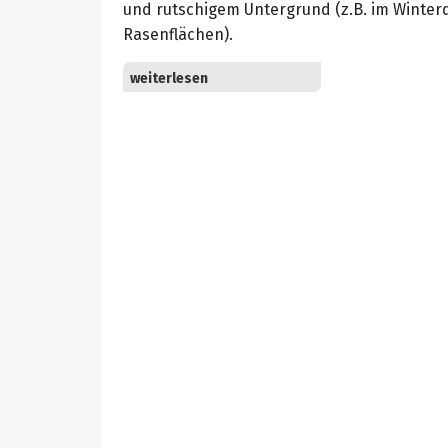
und rutschigem Untergrund (z.B. im Winter
Rasenflächen).
Perfekt konzipiertes Saugsystem zur Redukt
Wasserverbrauchs sowie zur Senkung von
Betriebsgeräusch.
Heizung und Klimaanlage: Bester Arbeitsko
Umgebung.