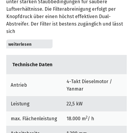
unter starken Staubbedingungen für saubere
&
&
Handwerkzeuge
WEBER
Ansprechpartner
Luftverhältnisse. Die Filterabreinigung erfolgt per
Prospekte
Prospekte
Grills
Knopfdruck über einen höchst effektiven Dual-
Unsere
und
Kataloge
Abstreifer. Der Filter ist bestens zugänglich und lässt
Marken
Grill-
&
sich
Zubehör
Prospekte
Ansprechpartner
Die Grundfunktionen sind dank EASY-Operation-
Konzept bequem per Drehknopf bedienbar. Ein
Kataloge
Zyklonfilter reinigt die Luft schon bevor sie in den
&
Technische Daten
Filter des Motors gelangt und erhöht die Standzeit
Prospekte
erheblich.
4-Takt Dieselmotor /
Videos
Antrieb
Yanmar
Leistung
22,5 kW
2
max. Flächenleistung
18.000 m
/ h