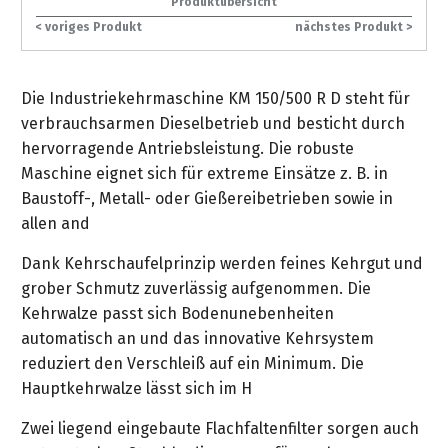
Produktübersicht
gräpel
Kataloge
-
FAQ
Stationäre
in
STIHL
Sonderbestellung
Betriebsstoffe
< voriges Produkt
nächstes Produkt >
Reinigungstechnik
&
Fahrrad-
exklusive
/
Hol-
Maschinen
der
Mähroboter
Sonnenliegen
Prospekte
Zubehör
Sondermodelle
Häufige
&
Schlosserei
Geschenkverpackung
Forstkleidung
/
deterding
Fragen
Benzin-
Bringdienst
/
Relaxsessel
Die Industriekehrmaschine KM 150/500 R D steht für
+
Fahrrad-
Trennschleifer
...
Bestickungen
Schnittschutz
verbrauchsarmen Dieselbetrieb und besticht durch
gräpel
Bekleidung
Kataloge
Unser
in
Strandkörbe
hervorragende Antriebsleistung. Die robuste
Anlagenbau
&
Drucklufttechnik
Liefergebiet
der
Lose
Fanartikel
Maschine eignet sich für extreme Einsätze z. B. in
Sicherheit
Prospekte
Logistik
Eisenwaren
Sonnenschirme
Baustoff-, Metall- oder Gießereibetrieben sowie in
Schweißtechnik
Sortiment
allen and
Service
Videos
...
Wasserschlauch
Biohort
Technische
in
meterweise
Unsere
Dank Kehrschaufelprinzip werden feines Kehrgut und
Sortiment
Termine
Gase
der
Deko-
Marken
grober Schmutz zuverlässig aufgenommen. Die
Schlüsseldienst
Verwaltung
Artikel
Kehrwalze passt sich Bodenunebenheiten
Unsere
Ansprechpartner
Verbrauchsmaterial
Ansprechpartner
automatisch an und das innovative Kehrsystem
Marken
Stahl-
Geschäftsführung
Sortiment
reduziert den Verschleiß auf ein Minimum. Die
Kundenkarte
Werkstatteinrichtung
Zuschnitte
Videos
Hauptkehrwalze lässt sich im H
Ansprechpartner
"Grill
Unsere
Arbeitsschutz
Club"
Batterierücknahme
Zwei liegend eingebaute Flachfaltenfilter sorgen auch
Kataloge
Marken
Kataloge