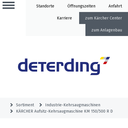
Standorte
Öffnung
Anfahrt
Karriere
Kärcher Center
Anlagenbau
Aktionen
Beratungstermine
Sortiment
Aktuelles
Gartentechnik
Service
&
Sortiment
Industrie-Kehrsaugmaschinen
Angebote
KÄRCHER Aufsitz-Kehrsaugmaschine KM 150/500 R D
Motorgeräte
&
Beratungstermine
Schlosserei
Aktionen
Aktionen
Mähroboter