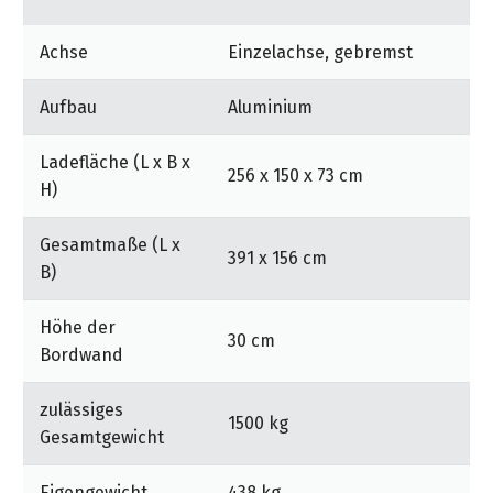
&
&
Handwerkzeuge
WEBER
Ansprechpartner
Prospekte
Prospekte
Grills
Achse
Einzelachse, gebremst
Unsere
und
Kataloge
Marken
Grill-
Aufbau
Aluminium
&
Zubehör
Prospekte
Ansprechpartner
Ladefläche (L x B x
256 x 150 x 73 cm
H)
Kataloge
&
Gesamtmaße (L x
391 x 156 cm
Prospekte
B)
Videos
Höhe der
30 cm
Bordwand
zulässiges
1500 kg
Gesamtgewicht
Eigengewicht
438 kg