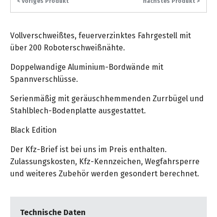
< voriges Produkt
nächstes Produkt >
gräpel
Kataloge
-
FAQ
Stationäre
in
STIHL
Sonderbestellung
Betriebsstoffe
Reinigungstechnik
&
Fahrrad-
exklusive
/
Hol-
Maschinen
der
Mähroboter
Sonnenliegen
Prospekte
Zubehör
Sondermodelle
Häufige
&
Schlosserei
Geschenkverpackung
Forstkleidung
/
Vollverschweißtes, feuerverzinktes Fahrgestell mit
deterding
Fragen
Benzin-
Bringdienst
/
Relaxsessel
über 200 Roboterschweißnähte.
+
Fahrrad-
Trennschleifer
...
Bestickungen
Schnittschutz
gräpel
Bekleidung
Kataloge
Unser
in
Doppelwandige Aluminium-Bordwände mit
Strandkörbe
Anlagenbau
&
Drucklufttechnik
Liefergebiet
der
Spannverschlüsse.
Lose
Fanartikel
Sicherheit
Prospekte
Logistik
Eisenwaren
Sonnenschirme
Serienmäßig mit geräuschhemmenden Zurrbügel und
Schweißtechnik
Sortiment
Service
Stahlblech-Bodenplatte ausgestattet.
Videos
...
Wasserschlauch
Biohort
Technische
in
meterweise
Unsere
Black Edition
Sortiment
Termine
Gase
der
Deko-
Marken
Der Kfz-Brief ist bei uns im Preis enthalten.
Schlüsseldienst
Verwaltung
Artikel
Unsere
Ansprechpartner
Verbrauchsmaterial
Zulassungskosten, Kfz-Kennzeichen, Wegfahrsperre
Ansprechpartner
Marken
Stahl-
Geschäftsführung
Sortiment
und weiteres Zubehör werden gesondert berechnet.
Kundenkarte
Werkstatteinrichtung
Zuschnitte
Videos
Ansprechpartner
"Grill
Unsere
Arbeitsschutz
Club"
Batterierücknahme
Kataloge
Marken
Technische Daten
Kataloge