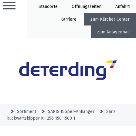
Standorte
Öffnung
Anfahrt
Karriere
Kärcher Center
Anlagenbau
Aktionen
Beratungstermine
Sortiment
Aktuelles
Gartentechnik
Service
&
Sortiment
SARIS Kipper-Anhänger
Saris
Angebote
Rückwärtskipper K1 256 150 1500 1
Motorgeräte
&
Beratungstermine
Schlosserei
Aktionen
Aktionen
Mähroboter