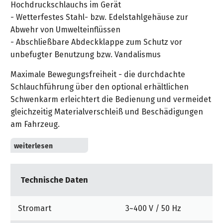
&
Hochdruckschlauchs im Gerät
&
Handwerkzeuge
WEBER
Ansprechpartner
Prospekte
- Wetterfestes Stahl- bzw. Edelstahlgehäuse zur
Prospekte
Grills
Abwehr von Umwelteinflüssen
Unsere
und
Kataloge
- Abschließbare Abdeckklappe zum Schutz vor
Marken
Grill-
&
unbefugter Benutzung bzw. Vandalismus
Zubehör
Prospekte
Ansprechpartner
Maximale Bewegungsfreiheit - die durchdachte
Schlauchführung über den optional erhältlichen
Kataloge
Schwenkarm erleichtert die Bedienung und vermeidet
&
gleichzeitig Materialverschleiß und Beschädigungen
Prospekte
am Fahrzeug.
Videos
Alles unter Kontrolle - eine Kontrollanzeige über
Leuchtdioden gibt auf einen Blick Aufschluss über:
- Betriebssicherheit
Technische Daten
- Generelle Brennerstörung
- Leermeldung des Reinigungsmitteltanks
- Überhitzung der Hochdruckpumpe
Stromart
3~400 V / 50 Hz