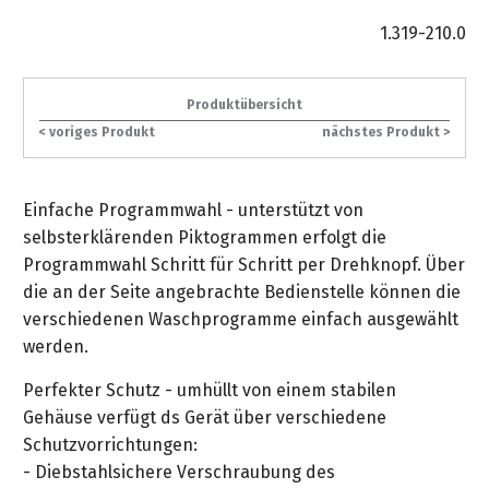
gräpel
Kataloge
Honda
FAQ
Stationäre
in
STIHL
Sonderbestellung
Betriebsstoffe
1.319-210.0
Reinigungstechnik
&
Fahrrad-
Aktionsmodelle
/
Hol-
Maschinen
der
Mähroboter
Sonnenliegen
Prospekte
Zubehör
Häufige
&
Schlosserei
Geschenkverpackung
Forstkleidung
/
deterding
Fragen
Benzin-
Bringdienst
/
Relaxsessel
Produktübersicht
+
Fahrrad-
Trennschleifer
...
Bestickungen
Schnittschutz
< voriges Produkt
nächstes Produkt >
gräpel
Bekleidung
Kataloge
Unser
in
Strandkörbe
Anlagenbau
&
Drucklufttechnik
Liefergebiet
der
Lose
Fanartikel
Sicherheit
Prospekte
Logistik
Eisenwaren
Sonnenschirme
Einfache Programmwahl - unterstützt von
Schweißtechnik
Sortiment
selbsterklärenden Piktogrammen erfolgt die
Service
Videos
...
Wasserschlauch
Biohort
Programmwahl Schritt für Schritt per Drehknopf. Über
Technische
in
meterweise
Unsere
die an der Seite angebrachte Bedienstelle können die
Sortiment
Termine
Gase
der
Deko-
Marken
verschiedenen Waschprogramme einfach ausgewählt
Schlüsseldienst
Verwaltung
Artikel
werden.
Unsere
Ansprechpartner
Verbrauchsmaterial
Ansprechpartner
Marken
Stahl-
Perfekter Schutz - umhüllt von einem stabilen
Geschäftsführung
Sortiment
Kundenkarte
Werkstatteinrichtung
Zuschnitte
Gehäuse verfügt ds Gerät über verschiedene
Videos
Ansprechpartner
"Grill
Unsere
Schutzvorrichtungen:
Arbeitsschutz
Club"
Batterierücknahme
Kataloge
Marken
- Diebstahlsichere Verschraubung des
Kataloge