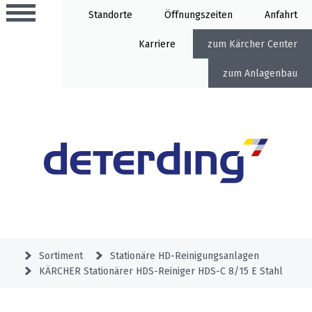
Standorte
Öffnung
Anfahrt
Karriere
Kärcher Center
Anlagenbau
Aktionen
Beratungstermine
Sortiment
Aktuelles
Gartentechnik
Service
&
Sortiment
Stationäre HD-Reinigungsanlagen
Angebote
KÄRCHER Stationärer HDS-Reiniger HDS-C 8/15 E Stahl
Motorgeräte
&
Beratungstermine
Schlosserei
Aktionen
Aktionen
Mähroboter