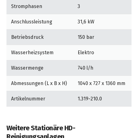
Optionales Zubehör: Bei Bedarf kann die Anlage
Stromphasen
3
optional mit einem mechanischen Münzprüfer, HD-
Lanzenhalter, Schlauchhalter, Schwenkarm und
Anschlussleistung
31,6 kW
Bedienhinweisen in Landessprache aufgerüstet
werden.
Betriebsdruck
150 bar
Wasserheizsystem
Elektro
Wassermenge
740 l/h
Abmessungen (L x B x H)
1040 x 727 x 1360 mm
Artikelnummer
1.319-210.0
Weitere Stationäre HD-
Reinigungsanlagen