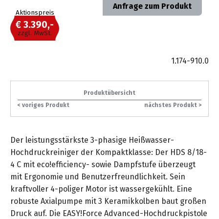
gräpel
Kataloge
Honda
FAQ
Anfrage zum Produkt
Stationäre
in
STIHL
Sonderbestellung
Betriebsstoffe
Aktionspreis
Reinigungstechnik
&
Fahrrad-
Aktionsmodelle
/
Hol-
Maschinen
der
Mähroboter
Sonnenliegen
€ 3.390,-
Prospekte
Zubehör
Häufige
&
Schlosserei
zzgl. MwSt.
Geschenkverpackung
Forstkleidung
/
deterding
Fragen
Benzin-
Bringdienst
/
Relaxsessel
+
Fahrrad-
Trennschleifer
...
Bestickungen
Schnittschutz
1.174-910.0
gräpel
Bekleidung
Kataloge
Unser
in
Strandkörbe
Anlagenbau
&
Drucklufttechnik
Liefergebiet
der
Lose
Fanartikel
Sicherheit
Prospekte
Logistik
Eisenwaren
Sonnenschirme
Produktübersicht
Schweißtechnik
Sortiment
< voriges Produkt
nächstes Produkt >
Service
Videos
...
Wasserschlauch
Biohort
Technische
in
meterweise
Unsere
Sortiment
Termine
Gase
der
Deko-
Der leistungsstärkste 3-phasige Heißwasser-
Marken
Schlüsseldienst
Verwaltung
Artikel
Hochdruckreiniger der Kompaktklasse: Der HDS 8/18-
Unsere
Ansprechpartner
Verbrauchsmaterial
Ansprechpartner
4 C mit eco!efficiency- sowie Dampfstufe überzeugt
Marken
Stahl-
Geschäftsführung
Sortiment
mit Ergonomie und Benutzerfreundlichkeit. Sein
Kundenkarte
Werkstatteinrichtung
Zuschnitte
Videos
kraftvoller 4-poliger Motor ist wassergekühlt. Eine
Ansprechpartner
"Grill
Unsere
robuste Axialpumpe mit 3 Keramikkolben baut großen
Arbeitsschutz
Club"
Batterierücknahme
Kataloge
Marken
Druck auf. Die EASY!Force Advanced-Hochdruckpistole
Kataloge