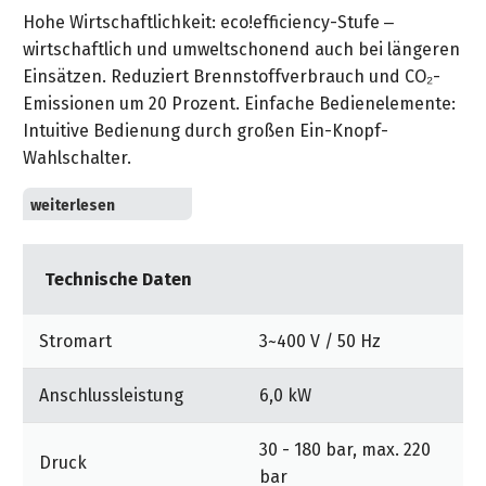
Hohe Wirtschaftlichkeit: eco!efficiency-Stufe –
wirtschaftlich und umweltschonend auch bei längeren
Einsätzen. Reduziert Brennstoffverbrauch und CO₂-
Emissionen um 20 Prozent. Einfache Bedienelemente:
Intuitive Bedienung durch großen Ein-Knopf-
Wahlschalter.
Umfangreiches Zubehör mit EASY!Lock: EASY!Force
Advanced für ermüdungsfreies Arbeiten ohne
Haltekräfte. Druck und Wassermenge sind am Servo-
Technische Daten
Control-Regler zwischen Lanze und Pistole einstellbar.
Rotierbare 1050-mm-Edelstahllanze. Umfangreiche
Aufbewahrungsmöglichkeiten für Zubehör direkt am
Stromart
3~400 V / 50 Hz
Gerät: Aufbewahrungshaken für Netzkabel und HD-
Schlauch. Integrierte Düsenaufbewahrung. Integrierte
Anschlussleistung
6,0 kW
Lanzenhalterung für Transport.
30 - 180 bar, max. 220
Hohe Betriebssicherheit: Der leicht zugängliche
Druck
bar