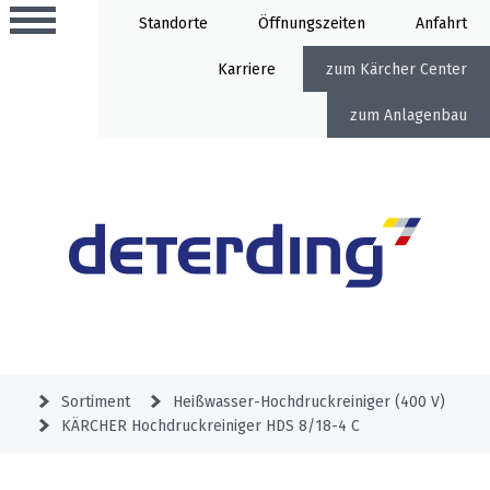
Standorte
Öffnung
Anfahrt
Karriere
Kärcher Center
Anlagenbau
Aktionen
Beratungstermine
Sortiment
Aktuelles
Gartentechnik
Service
&
Sortiment
Heißwasser-Hochdruckreiniger (400 V)
Angebote
KÄRCHER Hochdruckreiniger HDS 8/18-4 C
Motorgeräte
&
Beratungstermine
Schlosserei
Aktionen
Aktionen
Mähroboter