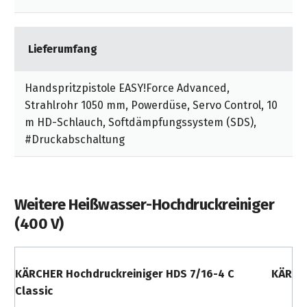
Altgeräts - gültig bis 31.05.25!
Lieferumfang
Handspritzpistole EASY!Force Advanced,
Strahlrohr 1050 mm, Powerdüse, Servo Control, 10
m HD-Schlauch, Softdämpfungssystem (SDS),
#Druckabschaltung
Weitere Heißwasser-Hochdruckreiniger
(400 V)
KÄRCHER Hochdruckreiniger HDS 7/16-4 C
KÄRCHE
Classic