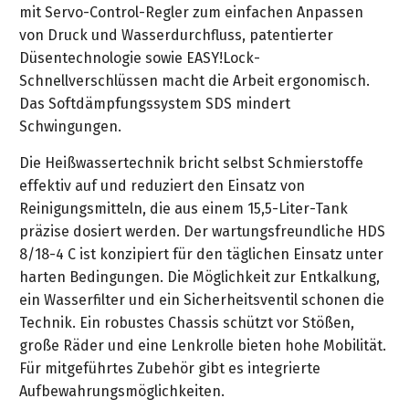
&
mit Servo-Control-Regler zum einfachen Anpassen
&
Handwerkzeuge
WEBER
Ansprechpartner
Prospekte
von Druck und Wasserdurchfluss, patentierter
Prospekte
Grills
Düsentechnologie sowie EASY!Lock-
Unsere
und
Kataloge
Schnellverschlüssen macht die Arbeit ergonomisch.
Marken
Grill-
&
Das Softdämpfungssystem SDS mindert
Zubehör
Prospekte
Schwingungen.
Ansprechpartner
Die Heißwassertechnik bricht selbst Schmierstoffe
Kataloge
effektiv auf und reduziert den Einsatz von
&
Reinigungsmitteln, die aus einem 15,5-Liter-Tank
Prospekte
präzise dosiert werden. Der wartungsfreundliche HDS
8/18-4 C ist konzipiert für den täglichen Einsatz unter
Videos
harten Bedingungen. Die Möglichkeit zur Entkalkung,
ein Wasserfilter und ein Sicherheitsventil schonen die
Technik. Ein robustes Chassis schützt vor Stößen,
große Räder und eine Lenkrolle bieten hohe Mobilität.
Für mitgeführtes Zubehör gibt es integrierte
Aufbewahrungsmöglichkeiten.