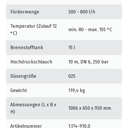
Wasserfilter schützt die Pumpe vor Partikeln im
Wasser. Sicherheitsventile, Wassermangel- und
Fördermenge
300 - 800 l/h
Brennstoffsicherung gewährleisten die Verfügbarkeit
des Geräts. Das Wasserenthärtungssystem schützt die
Temperatur (Zulauf 12
Heizschlange vor Schäden durch Verkalkung. Das
min. 80 - max. 155 °C
°C)
Softdämpfungssystem (SDS) kompensiert
Schwingungen und Druckspitzen im
Brennstofftank
15 l
Hochdrucksystem.
Hochdruckschlauch
10 m, DN 6, 250 bar
Reinigungsmitteldosierung: Präzise
Reinigungsmitteldosierung mit Klarspülfunktion.
Düsengröße
025
Große Tanköffnung mit Einfüllschütte.
Mobilitätskonzept: Joggerprinzip mit großen,
Gewicht
119,4 kg
gummibereiften Rädern und Lenkrolle. Integrierte
Kippmulde für einfaches Kippen beim Überwinden von
Abmessungen (L x B x
1066 x 650 x 920 mm
Absätzen. Schubgriffe für einfachen Transport und
H)
Manövrierbarkeit.
Artikelnummer
1.174-910.0
Bis zu 600 € Eintauschprämie bei Abgabe eines