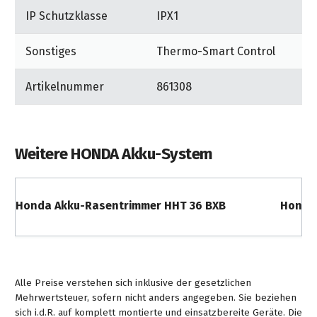
&
&
Handwerkzeuge
WEBER
IP Schutzklasse
IPX1
Ansprechpartner
Prospekte
Prospekte
Grills
Unsere
und
Sonstiges
Thermo-Smart Control
Kataloge
Marken
Grill-
&
Zubehör
Artikelnummer
861308
Prospekte
Ansprechpartner
Kataloge
&
Weitere HONDA Akku-System
Prospekte
Videos
Honda Akku-Rasentrimmer HHT 36 BXB
Honda 
Alle Preise verstehen sich inklusive der gesetzlichen
Mehrwertsteuer, sofern nicht anders angegeben. Sie beziehen
sich i.d.R. auf komplett montierte und einsatzbereite Geräte. Die