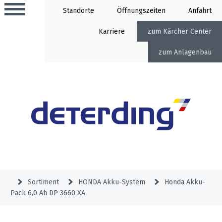
Standorte
Öffnung
Anfahrt
Karriere
Kärcher Center
Anlagenbau
Aktionen
Beratungstermine
Sortiment
Aktuelles
Gartentechnik
Service
&
Sortiment
HONDA Akku-System
Honda Akku-
Angebote
Pack 6,0 Ah DP 3660 XA
Motorgeräte
&
Beratungstermine
Schlosserei
Aktionen
Aktionen
Mähroboter