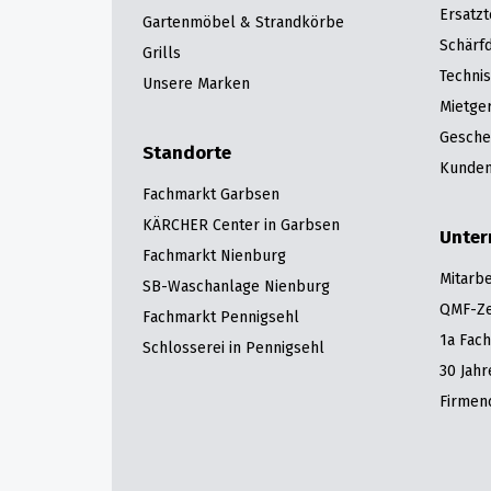
Ersatzt
Gartenmöbel & Strandkörbe
Schärfd
Grills
Techni
Unsere Marken
Mietge
Gesche
Standorte
Kunden
Fachmarkt Garbsen
KÄRCHER Center in Garbsen
Unte
Fachmarkt Nienburg
Mitarbe
SB-Waschanlage Nienburg
QMF-Zer
Fachmarkt Pennigsehl
1a Fac
Schlosserei in Pennigsehl
30 Jah
Firmen