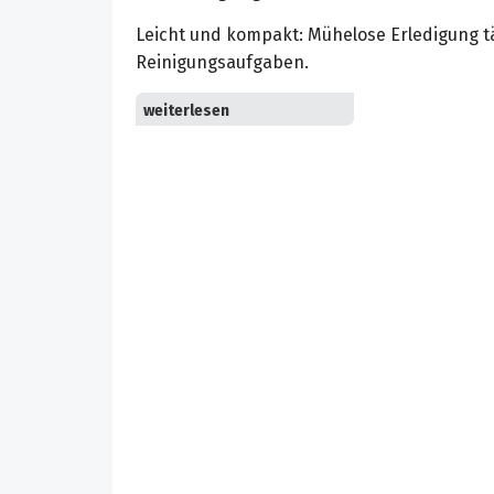
Leicht und kompakt: Mühelose Erledigung tä
Reinigungsaufgaben.
Sofort einsatzbereit: Jederzeit und überal
kompakten Designs und einfacher Zubehö
Zweistufiges Filtersystem: Ideale Kombinati
Grobschmutz und Haare sowie dem HEPA-Filt
Hohe Reinigungsleistung und optimale Saugk
kleineren Reinigungsarbeiten.
Auswaschbarer Filter und Staubbehältnis. 
leicht zu reinigen und wiederverwendbar.
Praktische Zubehöre: Geeignet für sensible
zu erreichende Stellen.