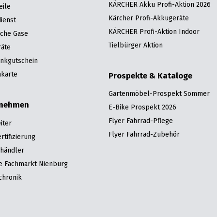
KÄRCHER Akku Profi-Aktion 2026
eile
Kärcher Profi-Akkugeräte
ienst
KÄRCHER Profi-Aktion Indoor
sche Gase
Tielbürger Aktion
räte
nkgutschein
karte
Prospekte & Kataloge
Gartenmöbel-Prospekt Sommer
rnehmen
E-Bike Prospekt 2026
Flyer Fahrrad-Pflege
iter
Flyer Fahrrad-Zubehör
tifizierung
hhändler
re Fachmarkt Nienburg
chronik