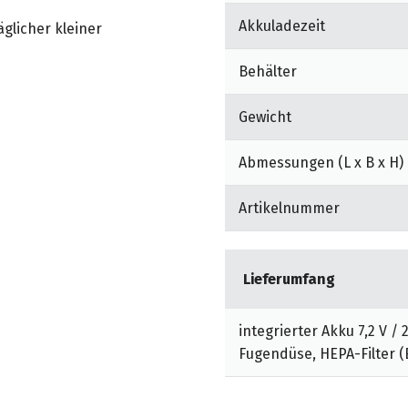
Akkuladezeit
glicher kleiner
Behälter
l anwendbar dank des
rverwendung.
Gewicht
on aus feinem Stahlnetz für
Abmessungen (L x B x H)
er (EN 1822:1998).
raft für alle Arten von
Artikelnummer
Unter fließendem Wasser
Lieferumfang
 Oberflächen und schwierig
integrierter Akku 7,2 V /
Fugendüse, HEPA-Filter (