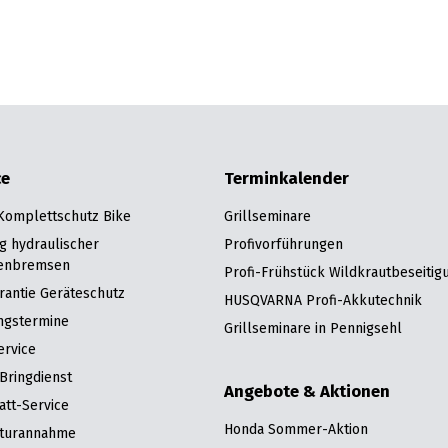
ce
Terminkalender
 Komplettschutz Bike
Grillseminare
g hydraulischer
Profivorführungen
enbremsen
Profi-Frühstück Wildkrautbeseitig
rantie Geräteschutz
HUSQVARNA Profi-Akkutechnik
ngstermine
Grillseminare in Pennigsehl
ervice
Bringdienst
Angebote & Aktionen
att-Service
Honda Sommer-Aktion
turannahme