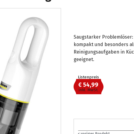
Saugstarker Problemlöser: 
kompakt und besonders als 
Reinigungsaufgaben in Küc
geeignet.
Listenpreis
€ 54,99
inkl. MwSt.
< voriges Produkt