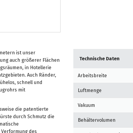
imetern ist unser
Technische Daten
gung auch größerer Flächen
ngsräumen, in Hotellerie
atzgebieten. Auch Ränder,
Arbeitsbreite
ühelos, schnell und
ugrohrs mit
Luftmenge
Vakuum
sweise die patentierte
Bürste durch Schmutz die
Behältervolumen
omatische
e Verformung des