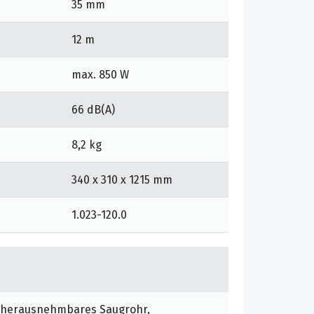
35 mm
12 m
max. 850 W
66 dB(A)
8,2 kg
340 x 310 x 1215 mm
1.023-120.0
, herausnehmbares Saugrohr,