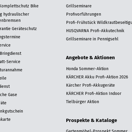
 Komplettschutz Bike
Grillseminare
g hydraulischer
Profivorführungen
enbremsen
Profi-Frühstück Wildkrautbeseitig
rantie Geräteschutz
HUSQVARNA Profi-Akkutechnik
ngstermine
Grillseminare in Pennigsehl
ervice
Bringdienst
Angebote & Aktionen
att-Service
Honda Sommer-Aktion
turannahme
KÄRCHER Akku Profi-Aktion 2026
eile
Kärcher Profi-Akkugeräte
ienst
KÄRCHER Profi-Aktion Indoor
sche Gase
Tielbürger Aktion
räte
nkgutschein
karte
Prospekte & Kataloge
Gartenmöbel-Prospekt Sommer