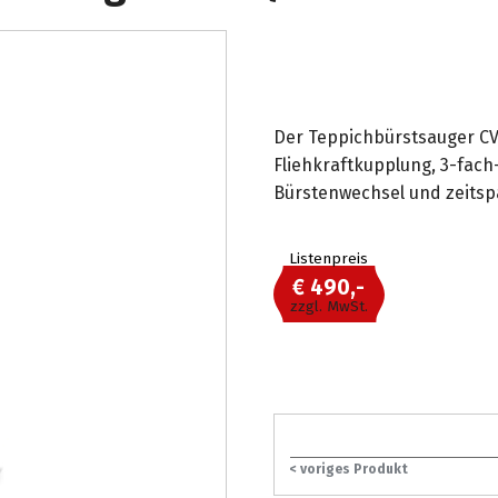
Der Teppichbürstsauger CV 
Fliehkraftkupplung, 3-fach
Bürstenwechsel und zeits
Listenpreis
€ 490,-
zzgl. MwSt.
< voriges Produkt