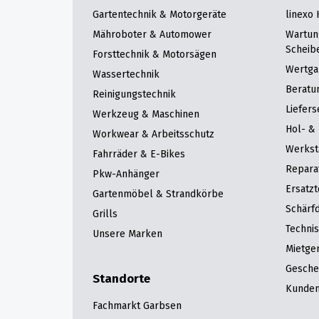
Gartentechnik & Motorgeräte
linexo
Mähroboter & Automower
Wartun
Scheib
Forsttechnik & Motorsägen
Wertga
Wassertechnik
Beratu
Reinigungstechnik
Liefers
Werkzeug & Maschinen
Hol- & 
Workwear & Arbeitsschutz
Werkst
Fahrräder & E-Bikes
Repara
Pkw-Anhänger
Ersatzt
Gartenmöbel & Strandkörbe
Schärfd
Grills
Techni
Unsere Marken
Mietge
Gesche
Standorte
Kunden
Fachmarkt Garbsen