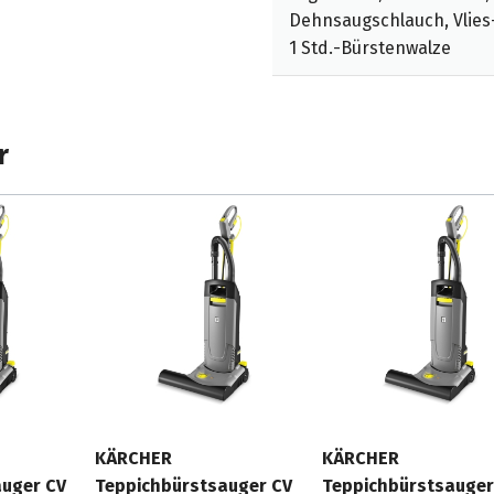
 schützt den gesamten
Dehnsaugschlauch, Vlies-
 so hohe Servicekosten.
1 Std.-Bürstenwalze
r
KÄRCHER
KÄRCHER
auger CV
Teppichbürstsauger CV
Teppichbürstsauger