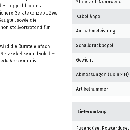
Standard-Nennweite
 des Teppichbodens
ichere Gerätekonzept. Zwei
Kabellänge
augteil sowie die
hen stellvertretend für
Aufnahmeleistung
Schalldruckpegel
wird die Bürste einfach
 Netzkabel kann dank des
Gewicht
 jede Vorkenntnis
Abmessungen (L x B x H)
rstenwalze kann dank der
 angepasst werden.
Artikelnummer
 der Bürstenwalze.
 und kostensparendes
Lieferumfang
se.
 Lebensdauer: Die
Fugendüse, Polsterdüse