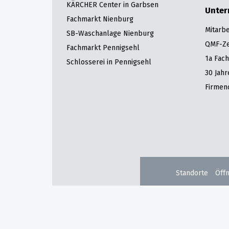
KÄRCHER Center in Garbsen
Unte
Fachmarkt Nienburg
Mitarbe
SB-Waschanlage Nienburg
QMF-Zer
Fachmarkt Pennigsehl
1a Fac
Schlosserei in Pennigsehl
30 Jah
Firmen
Standorte
Öff