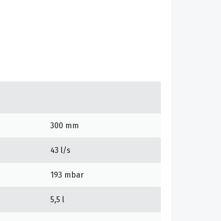
300 mm
43 l/s
193 mbar
5,5 l