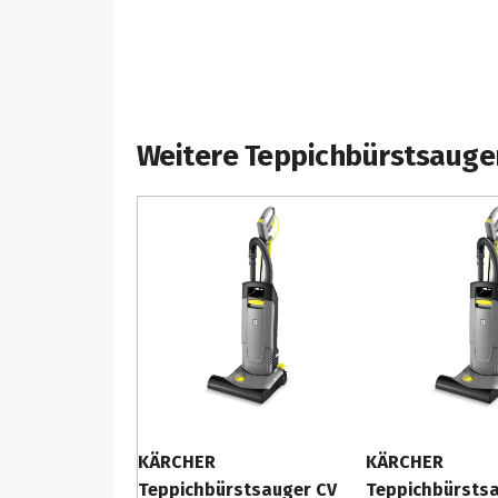
innovative, patentierte Fliehkraftkupplung
Bürstenkopf vor Überlastung und vermeidet
Weitere Teppichbürstsauge
KÄRCHER
KÄRCHER
Teppichbürstsauger CV
Teppichbürsts