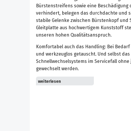
Bürstenstreifens sowie eine Beschädigung
verhindert, belegen das durchdachte und s
stabile Gelenke zwischen Bürstenkopf und S
Gleitplatte aus hochwertigem Kunststoff ste
unseren hohen Qualitätsanspruch.
Komfortabel auch das Handling: Bei Bedarf 
und werkzeuglos getauscht. Und selbst das
Schnellwechselsystems im Servicefall ohne
gewechselt werden.
Manuelle Bürstenwalzeneinstellung: Die Bü
Höhenverstellung an jede Teppichflorhöhe
Sekundenschneller, werkzeugloser Wechsel
Schnellwechselsystem für Netzkabel: Zeit-
Wechseln des Netzkabels ohne Vorkenntnis
Patentierte Fliehkraftkupplung für längere