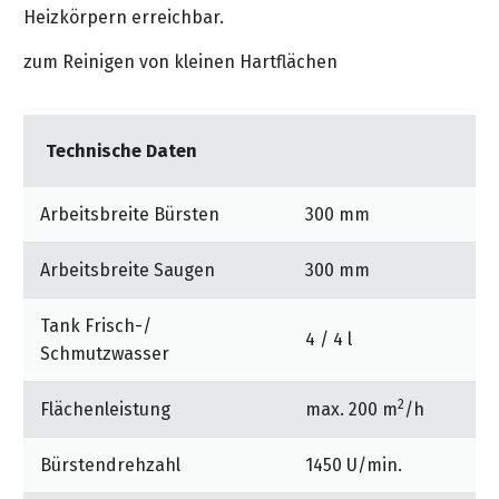
&
Heizkörpern erreichbar.
&
Handwerkzeuge
WEBER
Ansprechpartner
Prospekte
Prospekte
Grills
zum Reinigen von kleinen Hartflächen
Unsere
und
Kataloge
Marken
Grill-
&
Zubehör
Prospekte
Technische Daten
Ansprechpartner
Kataloge
Arbeitsbreite Bürsten
300 mm
&
Prospekte
Arbeitsbreite Saugen
300 mm
Videos
Tank Frisch-/
4 / 4 l
Schmutzwasser
2
Flächenleistung
max. 200 m
/h
Bürstendrehzahl
1450 U/min.