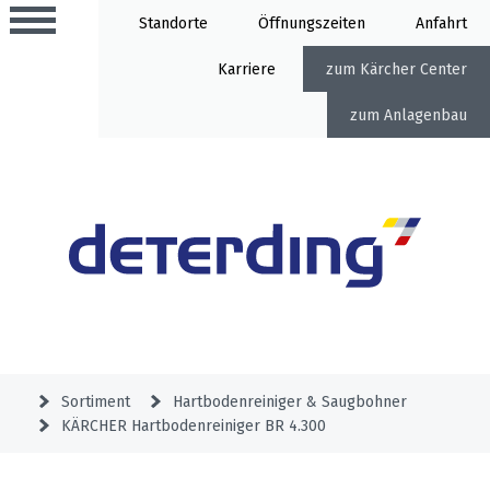
Standorte
Öffnung
Anfahrt
Karriere
Kärcher Center
Anlagenbau
Aktionen
Beratungstermine
Sortiment
Aktuelles
Gartentechnik
Service
&
Sortiment
Hartbodenreiniger & Saugbohner
Angebote
KÄRCHER Hartbodenreiniger BR 4.300
Motorgeräte
&
Beratungstermine
Schlosserei
Aktionen
Aktionen
Mähroboter