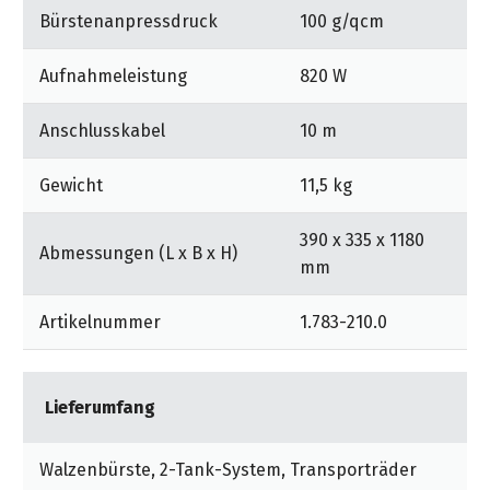
Bürstenanpressdruck
100 g/qcm
Aufnahmeleistung
820 W
Anschlusskabel
10 m
Gewicht
11,5 kg
390 x 335 x 1180
Abmessungen (L x B x H)
mm
Artikelnummer
1.783-210.0
Lieferumfang
Walzenbürste, 2-Tank-System, Transporträder