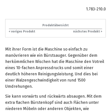
gräpel
Kataloge
-
FAQ
Stationäre
in
STIHL
Sonderbestellung
Betriebsstoffe
Reinigungstechnik
&
Fahrrad-
exklusive
/
1.783-210.0
Hol-
Maschinen
der
Mähroboter
Sonnenliegen
Prospekte
Zubehör
Sondermodelle
Häufige
&
Schlosserei
Geschenkverpackung
Forstkleidung
/
deterding
Fragen
Benzin-
Bringdienst
/
Relaxsessel
+
Produktübersicht
Fahrrad-
Trennschleifer
...
Bestickungen
Schnittschutz
gräpel
< voriges Produkt
nächstes Produkt >
Bekleidung
Kataloge
Unser
in
Strandkörbe
Anlagenbau
&
Drucklufttechnik
Liefergebiet
der
Lose
Fanartikel
Sicherheit
Prospekte
Logistik
Eisenwaren
Sonnenschirme
Mit ihrer Form ist die Maschine so einfach zu
Schweißtechnik
Sortiment
manövrieren wie ein Bürstsauger. Gegenüber dem
Service
Videos
...
Wasserschlauch
Biohort
herkömmlichen Wischen hat die Maschine den Votreil
Technische
in
meterweise
Unsere
Sortiment
eines 10-fachen Anpressdrucks und somit einer
Termine
Gase
der
Deko-
Marken
deutlich höheren Reinigungsleistung. Und dies bei
Schlüsseldienst
Verwaltung
Artikel
Unsere
einer Walzengeschwindigkeit von rund 1500
Ansprechpartner
Verbrauchsmaterial
Ansprechpartner
Marken
Umdrehungen.
Stahl-
Geschäftsführung
Sortiment
Kundenkarte
Werkstatteinrichtung
Zuschnitte
Videos
Sie kann vorwärts und rückwärts absaugen. Mit dem
Ansprechpartner
"Grill
Unsere
extra flachen Bürstenkopf sind auch Flächen unter
Arbeitsschutz
Club"
Batterierücknahme
Kataloge
Marken
niederen Möbeln oder anderen Objekten, wie
Kataloge