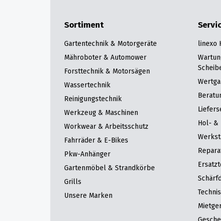
Sortiment
Servi
Gartentechnik & Motorgeräte
linexo
Mähroboter & Automower
Wartun
Scheib
Forsttechnik & Motorsägen
Wertga
Wassertechnik
Beratu
Reinigungstechnik
Liefers
Werkzeug & Maschinen
Hol- & 
Workwear & Arbeitsschutz
Werkst
Fahrräder & E-Bikes
Repara
Pkw-Anhänger
Ersatzt
Gartenmöbel & Strandkörbe
Schärfd
Grills
Techni
Unsere Marken
Mietge
Gesche