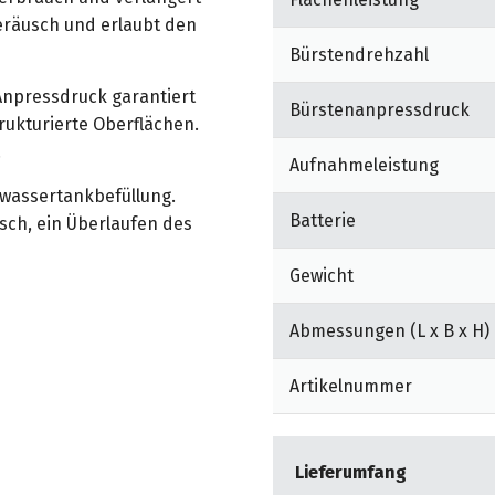
geräusch und erlaubt den
Bürstendrehzahl
Anpressdruck garantiert
Bürstenanpressdruck
rukturierte Oberflächen.
.
Aufnahmeleistung
hwassertankbefüllung.
Batterie
sch, ein Überlaufen des
Gewicht
fsgerechten Eindosierung
äzise Eindosierung der
Abmessungen (L x B x H)
einstellbar. Eine
nung von Frischwasser und
Artikelnummer
cht die Zuteilung
Lieferumfang
z vor Fehlbedienung. Das