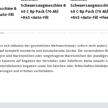
Scheuersaugmaschine B
Scheuersaugmaschi
schine B
40 C Bp Pack (76 Ah)
40 C Bp Pack (76 Ah)
uto-Fill
+R45 +Auto-Fill
+R45 +Auto-Fill +Fle
en sich inklusive der gesetzlichen Mehrwertsteuer, sofern nicht ander
. auf komplett montierte und einsatzbereite Geräte. Die verwendeten 
en sind Warenzeichen oder eingetragene Warenzeichen der jeweiligen 
basieren auf Angaben der Hersteller oder Zulieferer. Keine Gewähr u
unterbliebenen Angaben sowie bei falschen oder fehlerhaften Abbildu
erungen und Irrtümer vorbehalten.