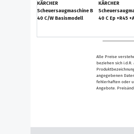
KÄRCHER
KÄRCHER
Scheuersaugmaschine B
Scheuersaugma
40 C/W Basismodell
40 C Ep +R45 +A
Alle Preise versteh
beziehen sich i.d.R
Produktbezeichnung
angegebenen Daten 
fehlerhaften oder 
Angebote. Preisänd