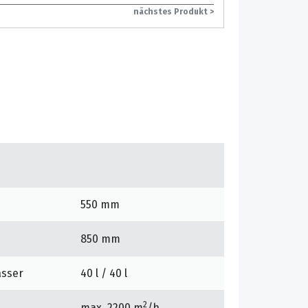
nächstes Produkt >
550 mm
850 mm
asser
40 l / 40 l
2
max. 2200 m
/h