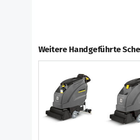
System senkt die Servicekosten und bietet d
Voreinstellung des Geräts auf unterschiedli
Reinigungserfordernisse.
Weitere Handgeführte Sch