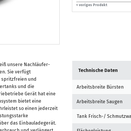
< voriges Produkt
weiß unsere Nachläufer-
Technische Daten
n. Sie verfügt
 spritzfreien und
ertanks und die
Arbeitsbreite Bürsten
iebetriebe Gerät hat eine
nsystem bietet eine
Arbeitsbreite Saugen
leistet so einen jederzeit
istungsstarke
Tank Frisch-/ Schmutzw
über das Einbauladegerät.
verbrauch und verlängert
Flächenleistung