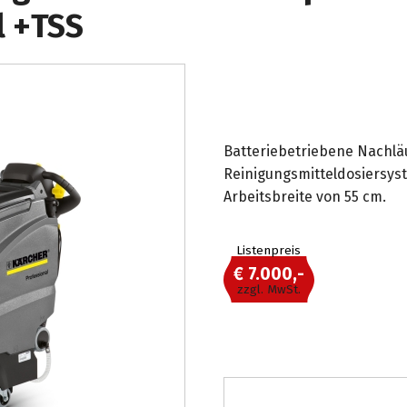
l +TSS
Batteriebetriebene Nachl
Reinigungsmitteldosiersys
Arbeitsbreite von 55 cm.
Listenpreis
€ 7.000,-
zzgl. MwSt.