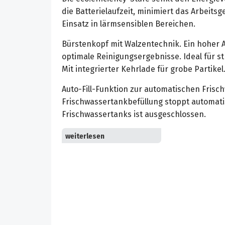
die Batterielaufzeit, minimiert das Arbeits
Einsatz in lärmsensiblen Bereichen.
Bürstenkopf mit Walzentechnik. Ein hoher 
optimale Reinigungsergebnisse. Ideal für st
Mit integrierter Kehrlade für grobe Partikel
Auto-Fill-Funktion zur automatischen Frisc
Frischwassertankbefüllung stoppt automati
Frischwassertanks ist ausgeschlossen.
Reinigungsmitteldosierung DOSE zur bedar
des Reinigungsmittels. Gleichmäßige und pr
Reinigungsmitelmenge – bis zu drei Prozent 
Verkeimung des Tanks wird durch die Tren
Reinigungsmittel ausgeschlossen.
Das innovative KIK-Schlüsselsystem ermögli
unterschiedlicher Zugriffsrechte zum Schut