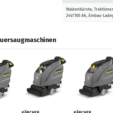
ie Möglichkeit zur
che
Walzenbürste, Traktionsm
24V/105 Ah, Einbau-Ladeg
euersaugmaschinen
KÄRCHER
KÄRCHER