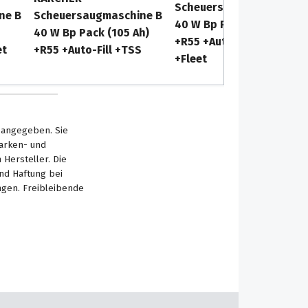
Scheuersaugmaschine B
ne B
Scheuersaugmaschine B
40 W Bp Pack (105 Ah)
40 W Bp Pack (105 Ah)
+R55 +Auto-Fill +TSS
et
+R55 +Auto-Fill +TSS
+Fleet
s angegeben. Sie
Marken- und
Hersteller. Die
nd Haftung bei
ngen. Freibleibende