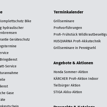
ce
Terminkalender
 Komplettschutz Bike
Grillseminare
g hydraulischer
Profivorführungen
enbremsen
Profi-Frühstück Wildkrautbeseitig
rantie Geräteschutz
HUSQVARNA Profi-Akkutechnik
ngstermine
Grillseminare in Pennigsehl
ervice
Bringdienst
Angebote & Aktionen
att-Service
Honda Sommer-Aktion
turannahme
KÄRCHER Profi-Aktion Indoor
eile
Tielbürger Aktion
ienst
STIGA Akku-Aktion
sche Gase
räte
nkgutschein
Prospekte & Kataloge