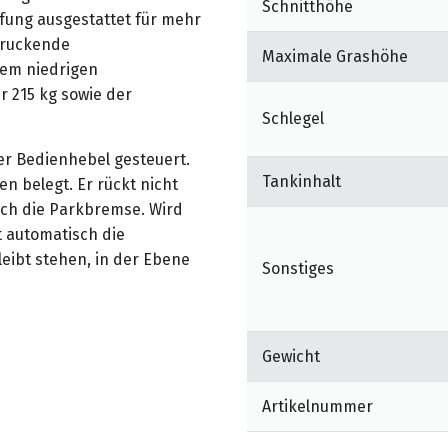
Schnitthöhe
fung ausgestattet für mehr
druckende
Maximale Grashöhe
dem niedrigen
 215 kg sowie der
Schlegel
er Bedienhebel gesteuert.
Tankinhalt
n belegt. Er rückt nicht
lich die Parkbremse. Wird
t automatisch die
eibt stehen, in der Ebene
Sonstiges
 über die patentierte
eiden einzelnen Räder
Gewicht
eingerücktem Fahrantrieb
nent gesperrt. Wird der
Artikelnummer
 betätigt, wird die