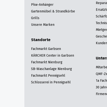
Repara
Pkw-Anhänger
Ersatzt
Gartenmöbel & Strandkörbe
Schärfd
Grills
Techni
Unsere Marken
Mietge
Gesche
Standorte
Kunden
Fachmarkt Garbsen
KÄRCHER Center in Garbsen
Unte
Fachmarkt Nienburg
Mitarbe
SB-Waschanlage Nienburg
QMF-Zer
Fachmarkt Pennigsehl
1a Fac
Schlosserei in Pennigsehl
30 Jah
Firmen