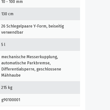
10 - 100 mm
130 cm
26 Schlegelpaare Y-Form, beiseitig
verwendbar
5 l
mechanische Messerkupplung,
automatische Parkbremse,
Differentialsperre, geschlossene
Mähhaube
215 kg
g90100001