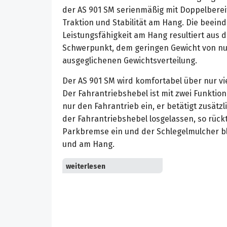
der AS 901 SM serienmäßig mit Doppelberei
Traktion und Stabilität am Hang. Die beein
Leistungsfähigkeit am Hang resultiert aus 
Schwerpunkt, dem geringen Gewicht von nur
ausgeglichenen Gewichtsverteilung.
Der AS 901 SM wird komfortabel über nur vi
Der Fahrantriebshebel ist mit zwei Funktione
nur den Fahrantrieb ein, er betätigt zusätz
der Fahrantriebshebel losgelassen, so rück
Parkbremse ein und der Schlegelmulcher bl
und am Hang.
Die weitere Bedienung des AS 901 SM erfolgt
Lenk-Brems-Kupplung. So lassen sich die b
unabhängig per Bedienhebel steuern. Bei 
ist das Differenzial der Hinterachse perma
Bedienhebel der Lenk-Brems-Kupplung leicht