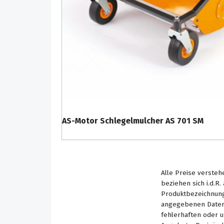
geschützt.
Geschützt wird ebenso der Bediener. Der S
stabilem Lochblech schirmt den Bediener v
Fremdkörper ab, ohne die Sicht zu behind
seitenverstellbaren Bedienholm lässt sich
den Einsatzgegebenheiten anpassen. Somit
AS 901 SM noch komfortabler.
AS-Motor Schlegelmulcher AS 701 SM
Alle Preise versteh
beziehen sich i.d.R
Produktbezeichnung
angegebenen Daten 
fehlerhaften oder 