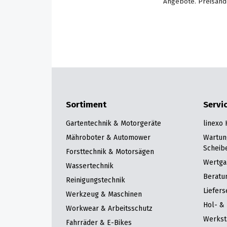
Angebote. Preisänd
Sortiment
Servi
Gartentechnik & Motorgeräte
linexo
Mähroboter & Automower
Wartun
Scheib
Forsttechnik & Motorsägen
Wertga
Wassertechnik
Beratu
Reinigungstechnik
Liefers
Werkzeug & Maschinen
Hol- & 
Workwear & Arbeitsschutz
Werkst
Fahrräder & E-Bikes