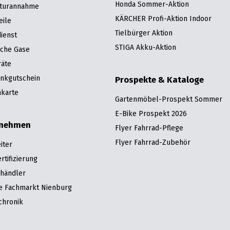
Honda Sommer-Aktion
turannahme
KÄRCHER Profi-Aktion Indoor
eile
Tielbürger Aktion
ienst
STIGA Akku-Aktion
sche Gase
räte
nkgutschein
Prospekte & Kataloge
karte
Gartenmöbel-Prospekt Sommer
E-Bike Prospekt 2026
rnehmen
Flyer Fahrrad-Pflege
Flyer Fahrrad-Zubehör
iter
tifizierung
hhändler
re Fachmarkt Nienburg
chronik