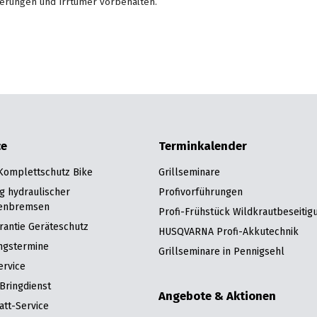
erungen und Irrtümer vorbehalten.
ce
Terminkalender
 Komplettschutz Bike
Grillseminare
g hydraulischer
Profivorführungen
enbremsen
Profi-Frühstück Wildkrautbeseitig
rantie Geräteschutz
HUSQVARNA Profi-Akkutechnik
ngstermine
Grillseminare in Pennigsehl
ervice
Bringdienst
Angebote & Aktionen
att-Service