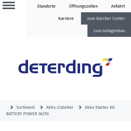
Standorte
Öffnung
Anfahrt
Karriere
Kärcher Center
Anlagenbau
Aktionen
Beratungstermine
Sortiment
Aktuelles
Gartentechnik
Service
&
Sortiment
Akku-Zubehör
Akku Starter Kit
Angebote
BATTERY POWER 36/50
Motorgeräte
&
Beratungstermine
Schlosserei
Aktionen
Aktionen
Mähroboter