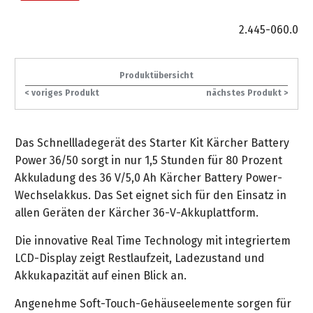
gräpel
Kataloge
-
FAQ
Stationäre
in
STIHL
Sonderbestellung
Betriebsstoffe
Reinigungstechnik
&
Fahrrad-
exklusive
/
Hol-
Maschinen
der
2.445-060.0
Mähroboter
Sonnenliegen
Prospekte
Zubehör
Sondermodelle
Häufige
&
Schlosserei
Geschenkverpackung
Forstkleidung
/
deterding
Fragen
Benzin-
Bringdienst
/
Relaxsessel
+
Fahrrad-
Produktübersicht
Trennschleifer
...
Bestickungen
Schnittschutz
gräpel
Bekleidung
Kataloge
< voriges Produkt
nächstes Produkt >
Unser
in
Strandkörbe
Anlagenbau
&
Drucklufttechnik
Liefergebiet
der
Lose
Fanartikel
Sicherheit
Prospekte
Logistik
Eisenwaren
Sonnenschirme
Das Schnellladegerät des Starter Kit Kärcher Battery
Schweißtechnik
Sortiment
Service
Power 36/50 sorgt in nur 1,5 Stunden für 80 Prozent
Videos
...
Wasserschlauch
Biohort
Technische
Akkuladung des 36 V/5,0 Ah Kärcher Battery Power-
in
meterweise
Unsere
Sortiment
Termine
Gase
Wechselakkus. Das Set eignet sich für den Einsatz in
der
Deko-
Marken
allen Geräten der Kärcher 36-V-Akkuplattform.
Schlüsseldienst
Verwaltung
Artikel
Unsere
Ansprechpartner
Verbrauchsmaterial
Ansprechpartner
Die innovative Real Time Technology mit integriertem
Marken
Stahl-
Geschäftsführung
Sortiment
LCD-Display zeigt Restlaufzeit, Ladezustand und
Kundenkarte
Werkstatteinrichtung
Zuschnitte
Videos
Ansprechpartner
Akkukapazität auf einen Blick an.
"Grill
Unsere
Arbeitsschutz
Club"
Batterierücknahme
Kataloge
Marken
Angenehme Soft-Touch-Gehäuseelemente sorgen für
Kataloge