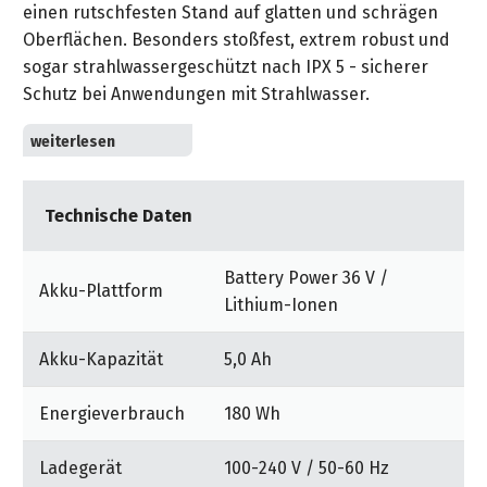
&
einen rutschfesten Stand auf glatten und schrägen
&
Handwerkzeuge
WEBER
Ansprechpartner
Prospekte
Oberflächen. Besonders stoßfest, extrem robust und
Prospekte
Grills
sogar strahlwassergeschützt nach IPX 5 - sicherer
Unsere
und
Kataloge
Schutz bei Anwendungen mit Strahlwasser.
Marken
Grill-
&
Zubehör
Effizientes Temperaturmanagement: Höchste
Prospekte
Ansprechpartner
Performance durch effiziente Wärmepufferung und
intelligentes Batteriemanagement. Die intelligente
Kataloge
Technische Daten
Zellenüberwachung schützt den Akku vor Überlastung,
&
Überhitzung und Tiefenentladung.
Prospekte
Battery Power 36 V /
Akku-Plattform
Lithium-Ionen
Videos
Akku-Kapazität
5,0 Ah
Energieverbrauch
180 Wh
Ladegerät
100-240 V / 50-60 Hz