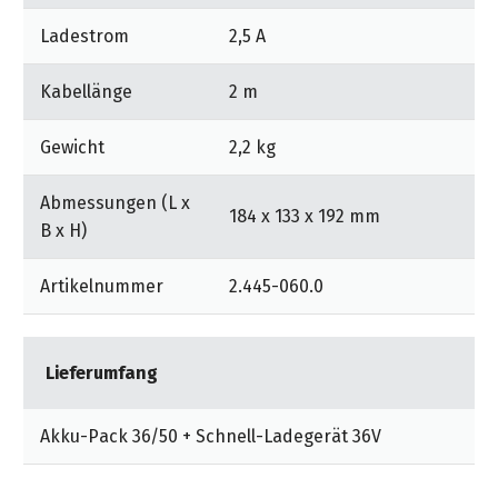
Ladestrom
2,5 A
Kabellänge
2 m
Gewicht
2,2 kg
Abmessungen (L x
184 x 133 x 192 mm
B x H)
Artikelnummer
2.445-060.0
Lieferumfang
Akku-Pack 36/50 + Schnell-Ladegerät 36V