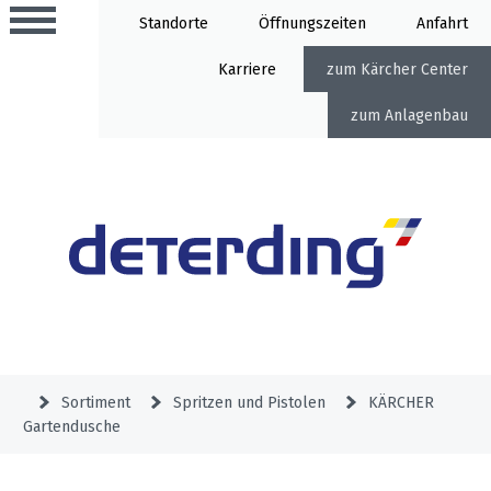
Standorte
Öffnung
Anfahrt
Karriere
Kärcher Center
Anlagenbau
Aktionen
Beratungstermine
Sortiment
Aktuelles
Gartentechnik
Service
&
Sortiment
Spritzen und Pistolen
KÄRCHER
Angebote
Gartendusche
Motorgeräte
&
Beratungstermine
Schlosserei
Aktionen
Aktionen
Mähroboter