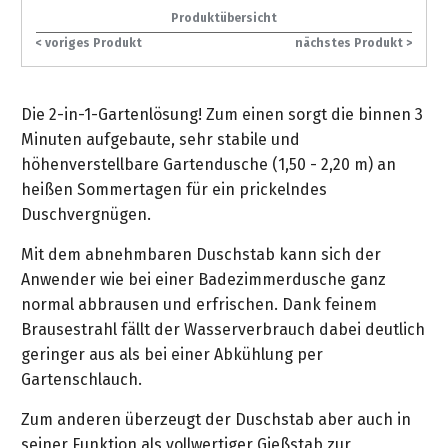
gräpel
Kataloge
Honda
FAQ
Stationäre
in
STIHL
Produktübersicht
Sonderbestellung
Betriebsstoffe
Reinigungstechnik
&
Fahrrad-
Aktionsmodelle
/
Hol-
Maschinen
der
Mähroboter
< voriges Produkt
nächstes Produkt >
Sonnenliegen
Prospekte
Zubehör
Häufige
&
Schlosserei
Geschenkverpackung
Forstkleidung
/
deterding
Fragen
Benzin-
Bringdienst
/
Relaxsessel
+
Fahrrad-
Trennschleifer
...
Die 2-in-1-Gartenlösung! Zum einen sorgt die binnen 3
Bestickungen
Schnittschutz
gräpel
Bekleidung
Kataloge
Unser
in
Minuten aufgebaute, sehr stabile und
Strandkörbe
Anlagenbau
&
Drucklufttechnik
Liefergebiet
der
höhenverstellbare Gartendusche (1,50 - 2,20 m) an
Lose
Fanartikel
Sicherheit
Prospekte
Logistik
heißen Sommertagen für ein prickelndes
Eisenwaren
Sonnenschirme
Schweißtechnik
Duschvergnügen.
Sortiment
Service
Videos
...
Wasserschlauch
Biohort
Technische
Mit dem abnehmbaren Duschstab kann sich der
in
meterweise
Unsere
Sortiment
Termine
Gase
Anwender wie bei einer Badezimmerdusche ganz
der
Deko-
Marken
normal abbrausen und erfrischen. Dank feinem
Schlüsseldienst
Verwaltung
Artikel
Unsere
Ansprechpartner
Verbrauchsmaterial
Brausestrahl fällt der Wasserverbrauch dabei deutlich
Ansprechpartner
Marken
geringer aus als bei einer Abkühlung per
Stahl-
Geschäftsführung
Sortiment
Kundenkarte
Werkstatteinrichtung
Gartenschlauch.
Zuschnitte
Videos
Ansprechpartner
"Grill
Unsere
Zum anderen überzeugt der Duschstab aber auch in
Arbeitsschutz
Club"
Batterierücknahme
Kataloge
Marken
Kataloge
seiner Funktion als vollwertiger Gießstab zur