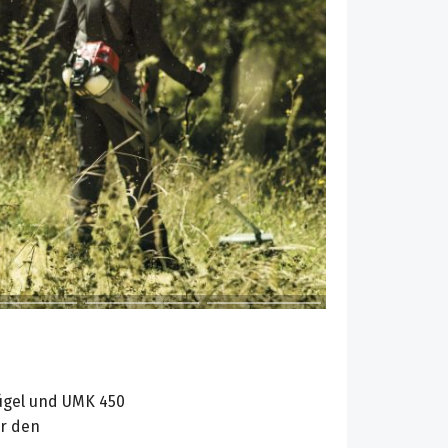
ügel und UMK 450
er den