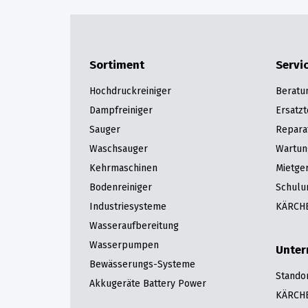
Sortiment
Servi
Hochdruckreiniger
Beratu
Dampfreiniger
Ersatzt
Sauger
Repara
Waschsauger
Wartun
Kehrmaschinen
Mietge
Bodenreiniger
Schulu
Industriesysteme
KÄRCHE
Wasseraufbereitung
Wasserpumpen
Unte
Bewässerungs-Systeme
Stando
Akkugeräte Battery Power
KÄRCHE