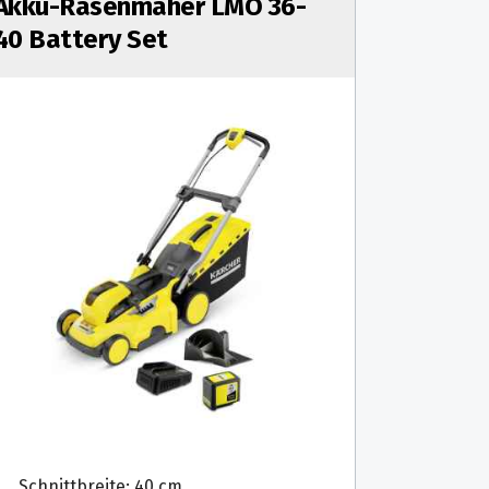
Akku-Rasenmäher LMO 36-
40 Battery Set
Schnittbreite: 40 cm