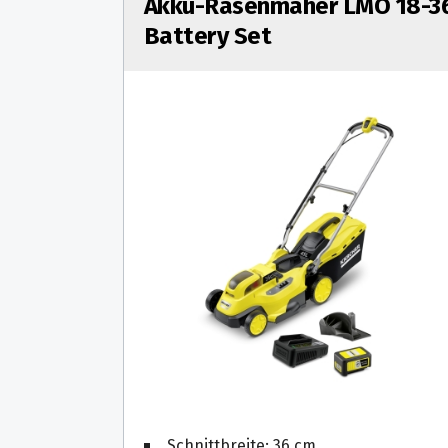
Akku-Rasenmäher LMO 18-3
Battery Set
Schnittbreite: 36 cm