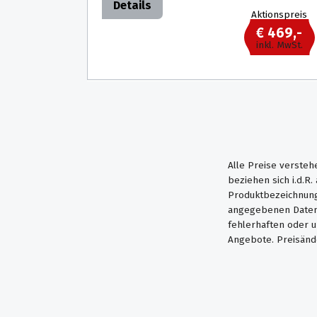
Details
Aktionspreis
€ 469,-
inkl. MwSt.
Alle Preise versteh
beziehen sich i.d.R
Produktbezeichnung
angegebenen Daten 
fehlerhaften oder 
Angebote. Preisänd