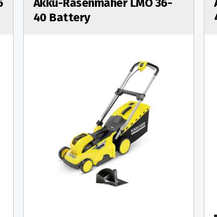
6
Akku-Rasenmäher LMO 36-
40 Battery