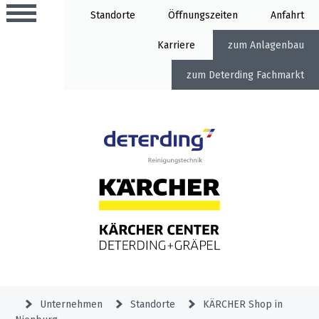
Standorte
Öffnung
Anfahrt
Karriere
Anlagenbau
Deterding Fachmarkt
Aktionen
Beratungstermine
Sortiment
Aktuelles
Home
Service
&
Angebote
Garden
&
Service-
Unternehmen
Aktionen
Unternehmen
Standorte
KÄRCHER Shop in
Meldung
Hochdruckreiniger
Professional