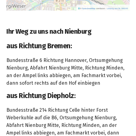
Reinigungsanlagen
Akku-
©
OpenStreetMap
contributors.
·
Lösung von Dr. DSGVO
Rasentrimmer
Höchstdruck
Cage-
Akku-
Ihr Weg zu uns nach Nienburg
Geräte
Rasenmäher
HDS-
aus Richtung Bremen:
Akku-
Trailer
Heckenscheren
Bundesstraße 6 Richtung Hannover, Ortsumgehung
Heißwassererzeuger
Nienburg, Abfahrt Nienburg Mitte, Richtung Minden,
Akku-
an der Ampel links abbiegen, am Fachmarkt vorbei,
Gras-
Strahlpistole
dann sofort rechts auf den Hof einbiegen
&
zur
Strauchschere
aus Richtung Diepholz:
Fassadenreinigung
Akku-
Bundesstraße 214 Richtung Celle hinter Forst
Astscheren
Weberkuhle auf die B6, Ortsumgehung Nienburg,
Abfahrt Nienburg Mitte, Richtung Minden, an der
Akku-
Ampel links abbiegen, am Fachmarkt vorbei, dann